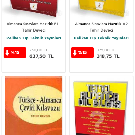
Almanca Sınavlara Hazırlık B1 -
Almanca Sınavlara Hazırlık A2
B2
Tahir Deveci
Tahir Deveci
Pelikan Tıp Teknik Yayınları
Pelikan Tıp Teknik Yayınları
750,00
TL
375,00
TL
%
15
%
15
637,50
TL
318,75
TL