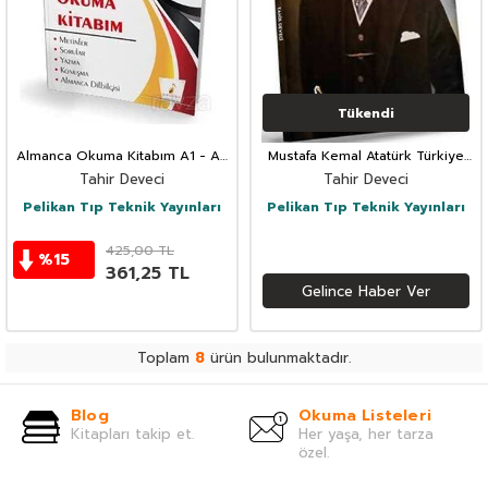
Tükendi
Almanca Okuma Kitabım A1 - A2
Mustafa Kemal Atatürk Türkiye
- B Seviyesi
Cumhuriyeti
Tahir Deveci
Tahir Deveci
Pelikan Tıp Teknik Yayınları
Pelikan Tıp Teknik Yayınları
425,00
TL
%
15
361,25
TL
Gelince Haber Ver
Toplam
8
ürün bulunmaktadır.
Blog
Okuma Listeleri
Kitapları takip et.
Her yaşa, her tarza
özel.