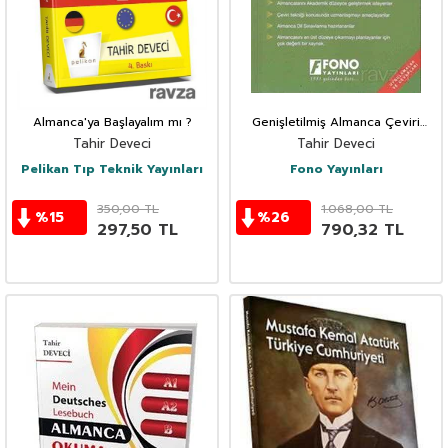
Almanca'ya Başlayalım mı ?
Genişletilmiş Almanca Çeviri
Tekniği
Tahir Deveci
Tahir Deveci
Pelikan Tıp Teknik Yayınları
Fono Yayınları
350,00
TL
1.068,00
TL
%
15
%
26
297,50
TL
790,32
TL