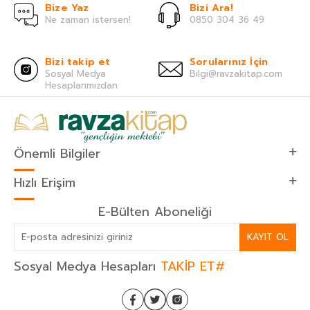
Bize Yaz
Bizi Ara!
Ne zaman istersen!
0850 304 36 49
Bizi takip et
Sorularınız İçin
Sosyal Medya
Bilgi@ravzakitap.com
Hesaplarımızdan
Önemli Bilgiler
Hızlı Erişim
E-Bülten Aboneliği
KAYIT OL
Sosyal Medya Hesapları
TAKİP ET#