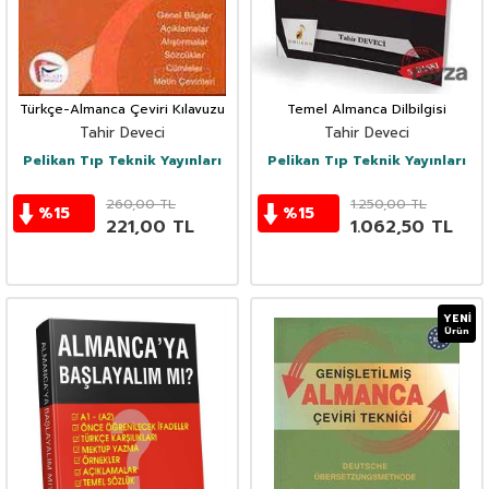
Türkçe-Almanca Çeviri Kılavuzu
Temel Almanca Dilbilgisi
Tahir Deveci
Tahir Deveci
Pelikan Tıp Teknik Yayınları
Pelikan Tıp Teknik Yayınları
260,00
TL
1.250,00
TL
%
15
%
15
221,00
TL
1.062,50
TL
YENI
Ürün