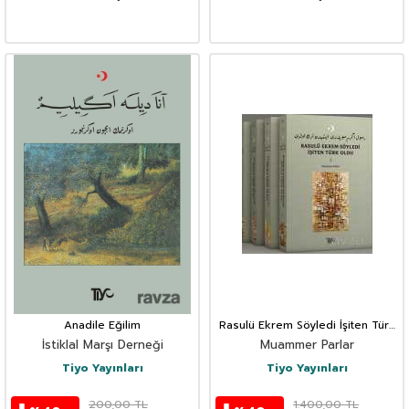
Anadile Eğilim
Rasulü Ekrem Söyledi İşiten Türk
Oldu (4 Cilt)
İstiklal Marşı Derneği
Muammer Parlar
Tiyo Yayınları
Tiyo Yayınları
200,00
TL
1.400,00
TL