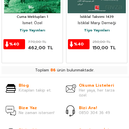
Cuma Mektupları 1
İstiklal Takvimi 1439
İsmet Özel
İstiklal Marşı Derneği
Tiyo Yayınları
Tiyo Yayınları
770,00
TL
250,00
TL
%
40
%
40
462,00
TL
150,00
TL
Toplam
86
ürün bulunmaktadır.
Blog
Okuma Listeleri
Kitapları takip et.
Her yaşa, her tarza
özel.
Bize Yaz
Bizi Ara!
Ne zaman istersen!
0850 304 36 49