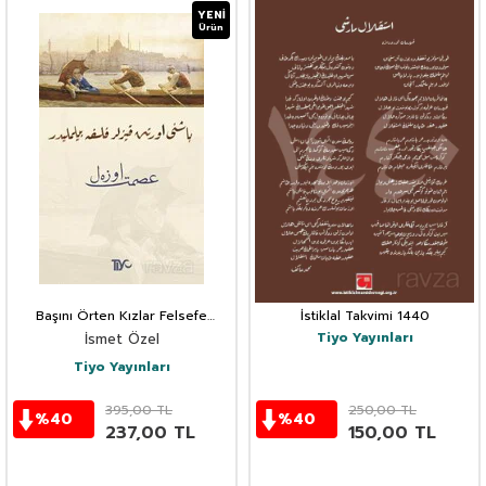
YENI
Ürün
Başını Örten Kızlar Felsefe
İstiklal Takvimi 1440
Bilmelidir
Tiyo Yayınları
İsmet Özel
Tiyo Yayınları
395,00
TL
250,00
TL
%
40
%
40
237,00
TL
150,00
TL