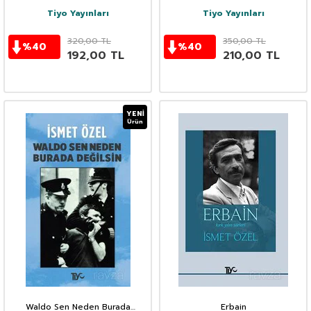
Tiyo Yayınları
Tiyo Yayınları
320,00
TL
350,00
TL
%
40
%
40
192,00
TL
210,00
TL
YENI
Ürün
Waldo Sen Neden Burada
Erbain