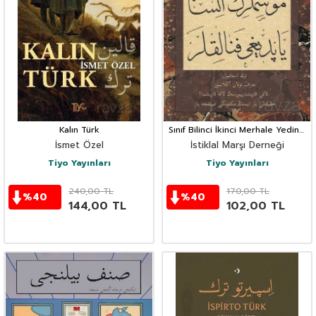
Kalın Türk
Sınıf Bilinci İkinci Merhale Yedinci
Nüsha
İsmet Özel
İstiklal Marşı Derneği
Tiyo Yayınları
Tiyo Yayınları
240,00
TL
170,00
TL
%
40
%
40
144,00
TL
102,00
TL