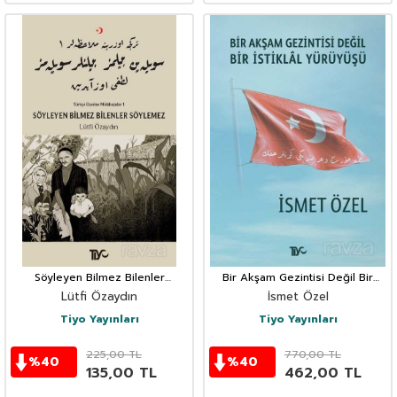
Söyleyen Bilmez Bilenler
Bir Akşam Gezintisi Değil Bir
Söylemez / Türkçe Üzerine
İstiklal Yürüyüşü
Lütfi Özaydın
İsmet Özel
Mülahazalar 1
Tiyo Yayınları
Tiyo Yayınları
225,00
TL
770,00
TL
%
40
%
40
135,00
TL
462,00
TL