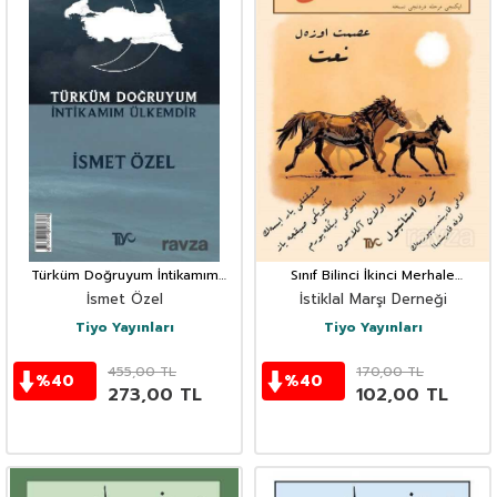
Türküm Doğruyum İntikamım
Sınıf Bilinci İkinci Merhale
Ülkemdir
Dördüncü Nüsha
İsmet Özel
İstiklal Marşı Derneği
Tiyo Yayınları
Tiyo Yayınları
455,00
TL
170,00
TL
%
40
%
40
273,00
TL
102,00
TL