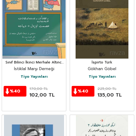
Sınıf Bilinci İkinci Merhale Altıncı
İspirto Türk
Nüsha
İstiklal Marşı Derneği
Gökhan Göbel
Tiyo Yayınları
Tiyo Yayınları
170,00
TL
225,00
TL
%
40
%
40
102,00
TL
135,00
TL