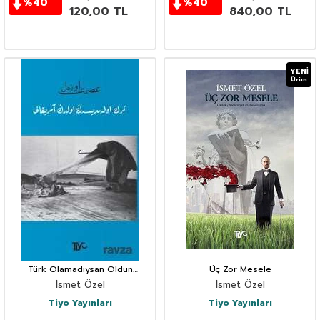
%
40
%
40
120,00
TL
840,00
TL
YENI
Ürün
Türk Olamadıysan Oldun
Üç Zor Mesele
Amerikalı
İsmet Özel
İsmet Özel
Tiyo Yayınları
Tiyo Yayınları