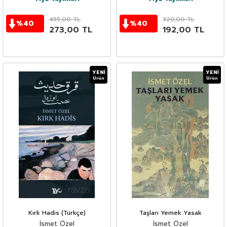
455,00
TL
320,00
TL
%
40
%
40
273,00
TL
192,00
TL
YENI
YENI
Ürün
Ürün
Kırk Hadis (Türkçe)
Taşları Yemek Yasak
İsmet Özel
İsmet Özel