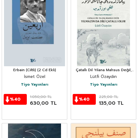
Erbain (Ciltli) (2 Cd Ekli)
Çatallı Dil Yılana Mahsus Değil,
Yılmazın Da Dili Çatallı Olur
İsmet Özel
Lütfi Özaydın
Tiyo Yayınları
Tiyo Yayınları
1.050,00
TL
225,00
TL
%
40
%
40
630,00
TL
135,00
TL