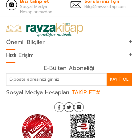
Bizi takip et
Sorularınız İçin
Sosyal Medya
Bilgi@ravzakitap.com
Hesaplarımızdan
Önemli Bilgiler
Hızlı Erişim
E-Bülten Aboneliği
KAYIT OL
Sosyal Medya Hesapları
TAKİP ET#