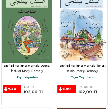
Sınıf Bilinci İkinci Merhale Üçüncü
Sınıf Bilinci İkinci Merhale İkinci
Nüsha
Nüsha
İstiklal Marşı Derneği
İstiklal Marşı Derneği
Tiyo Yayınları
Tiyo Yayınları
170,00
TL
170,00
TL
%
40
%
40
102,00
TL
102,00
TL