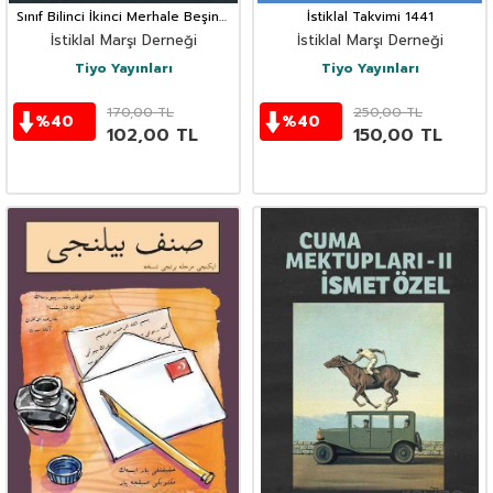
Sınıf Bilinci İkinci Merhale Beşinci
İstiklal Takvimi 1441
Nüsha
İstiklal Marşı Derneği
İstiklal Marşı Derneği
Tiyo Yayınları
Tiyo Yayınları
170,00
TL
250,00
TL
%
40
%
40
102,00
TL
150,00
TL