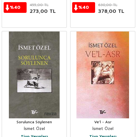
455,00
TL
630,00
TL
%
40
%
40
273,00
TL
378,00
TL
Sorulunca Söylenen
Ve'l - Asr
İsmet Özel
İsmet Özel
Tiyo Yayınları
Tiyo Yayınları