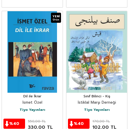
YENI
Ürün
Dil ile İkrar
Sınıf Bilinci - Kış
İsmet Özel
İstiklal Marşı Derneği
Tiyo Yayınları
Tiyo Yayınları
550,00
TL
170,00
TL
%
40
%
40
330,00
TL
102,00
TL