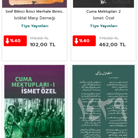
Sınıf Bilinci İkinci Merhale Birinci
Cuma Mektupları 2
Nüsha
İstiklal Marşı Derneği
İsmet Özel
Tiyo Yayınları
Tiyo Yayınları
170,00
TL
770,00
TL
%
40
%
40
102,00
TL
462,00
TL