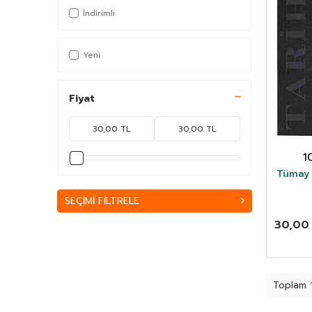
İndirimli
Yeni
Fiyat
1
Tümay Y
SEÇIMI FILTRELE
30,00
Toplam