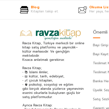
Blog
Okuma Lis
Kitapları takip et.
Her yaşa, he
Önemli 
Ravza Kitap, Türkiye merkezli bir online
Bayi Girişi
kitap satış platformu ve yayıncılık–
kültür markasıdır. Ve gençliğin
Bayi Kayıt
mektebidir.
Kısaca anlatmak gerekirse:
Teslimat K
Ravza Kitap;
Teslimat 
• 📚 İslami ilimler,
• 📖 kültür, tarih, edebiyat,
• 👶 çocuk kitapları,
Banka Hes
• 🧠 psikoloji, sosyoloji ve eğitim
gibi birçok alanda yüzlerce yayınevinin
Üyelik Sö
eserini okurlarla buluşturan güçlü bir
satış platformudur.
Satış Söz
Ayrıca Ravza Kitap:
Garanti ve