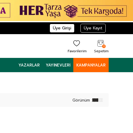
Üye Girişi
Üye Kayıt
0
Favorilerim
Sepetim
YAZARLAR
YAYINEVLERI
KAMPANYALAR
Görünüm :