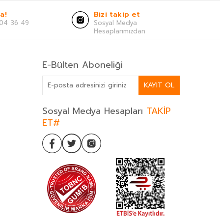
a!
Bizi takip et
04 36 49
Sosyal Medya
Hesaplarımızdan
E-Bülten Aboneliği
KAYIT OL
Sosyal Medya Hesapları
TAKİP
ET#