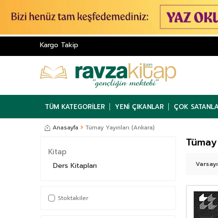
Kargo Takip
TÜM KATEGORILER
YENI ÇIKANLAR
ÇOK SATANL
Anasayfa
Tümay Yayınları (Ankara)
Tümay 
Kitap
Ders Kitapları
Stoktakiler