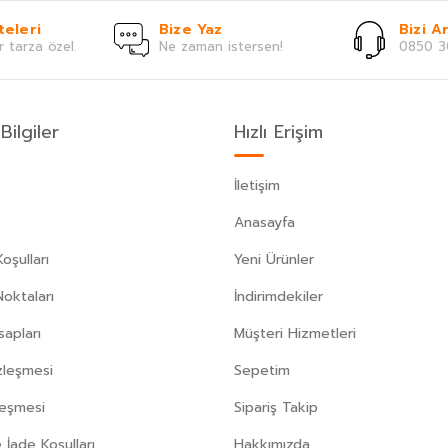
teleri
Bize Yaz
Bizi Ar
r tarza özel.
Ne zaman istersen!
0850 3
Bilgiler
Hızlı Erişim
İletişim
Anasayfa
oşulları
Yeni Ürünler
Noktaları
İndirimdekiler
apları
Müşteri Hizmetleri
zleşmesi
Sepetim
leşmesi
Sipariş Takip
 İade Koşulları
Hakkımızda