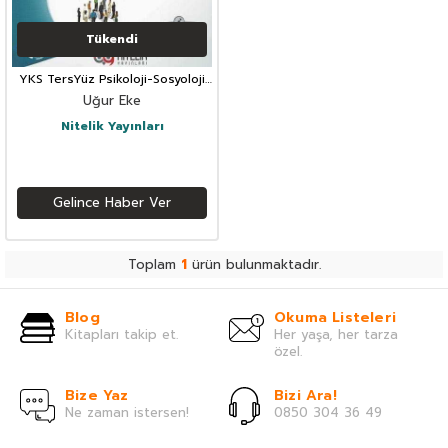
Tükendi
YKS TersYüz Psikoloji-Sosyoloji
Mantık Soru Bankası
Uğur Eke
Nitelik Yayınları
Gelince Haber Ver
Toplam
1
ürün bulunmaktadır.
Blog
Okuma Listeleri
Kitapları takip et.
Her yaşa, her tarza
özel.
Bize Yaz
Bizi Ara!
Ne zaman istersen!
0850 304 36 49