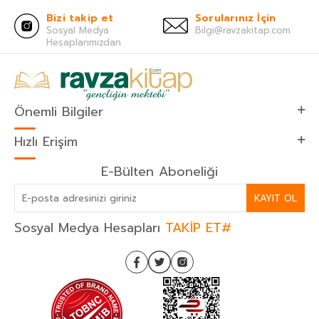
Bizi takip et
Sorularınız İçin
Sosyal Medya
Bilgi@ravzakitap.com
Hesaplarımızdan
Önemli Bilgiler
Hızlı Erişim
E-Bülten Aboneliği
KAYIT OL
Sosyal Medya Hesapları
TAKİP ET#