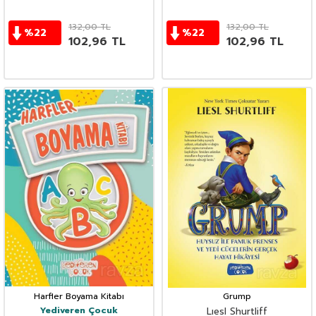
132,00
TL
132,00
TL
%
22
%
22
102,96
TL
102,96
TL
Harfler Boyama Kitabı
Grump
Yediveren Çocuk
Lıesl Shurtliff