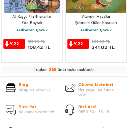
Ali Kuşçu / İz Bırakanlar
Vitaminli Masallar
Eda Bayrak
Şebnem Güler Karacan
Yediveren Çocuk
Yediveren Çocuk
139,00
TL
309,00
TL
%
22
%
22
108,42
TL
241,02
TL
Toplam
265
ürün bulunmaktadır.
Blog
Okuma Listeleri
Kitapları takip et.
Her yaşa, her tarza
özel.
Bize Yaz
Bizi Ara!
Ne zaman istersen!
0850 304 36 49