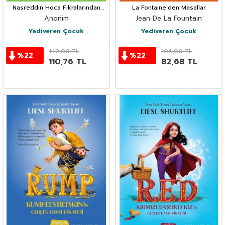
Nasreddin Hoca Fıkralarından
La Fontaine'den Masallar
Seçmeler
Anonim
Jean De La Fountain
Yediveren Çocuk
Yediveren Çocuk
142,00
TL
106,00
TL
%
22
%
22
110,76
TL
82,68
TL