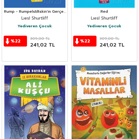
Rump - Rumpelstiltskin'in Gerçek
Red
Hayat Hikayesi
Lıesl Shurtliff
Lıesl Shurtliff
Yediveren Çocuk
Yediveren Çocuk
309,00
TL
309,00
TL
%
22
%
22
241,02
TL
241,02
TL