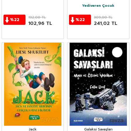
Yediveren Çocuk
132,00
TL
309,00
TL
%
22
%
22
102,96
TL
241,02
TL
Jack
Galaksi Savaşları