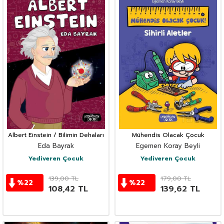
Albert Einstein / Bilimin Dehaları
Mühendis Olacak Çocuk
Eda Bayrak
Egemen Koray Beyli
Yediveren Çocuk
Yediveren Çocuk
139,00
TL
179,00
TL
%
22
%
22
108,42
TL
139,62
TL