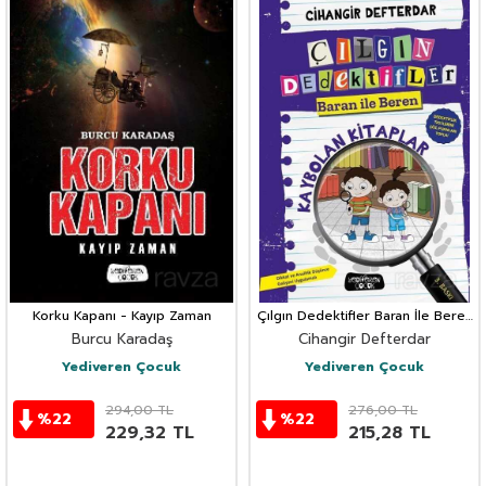
Korku Kapanı - Kayıp Zaman
Çılgın Dedektifler Baran İle Beren
/ Kaybolan Kitaplar
Burcu Karadaş
Cihangir Defterdar
Yediveren Çocuk
Yediveren Çocuk
294,00
TL
276,00
TL
%
22
%
22
229,32
TL
215,28
TL