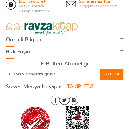
Bizi takip et
Sorularınız İçin
Sosyal Medya
Bilgi@ravzakitap.com
Hesaplarımızdan
Önemli Bilgiler
Hızlı Erişim
E-Bülten Aboneliği
KAYIT OL
Sosyal Medya Hesapları
TAKİP ET#