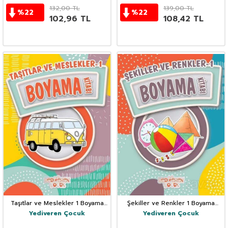
132,00
TL
139,00
TL
%
22
%
22
102,96
TL
108,42
TL
Taşıtlar ve Meslekler 1 Boyama
Şekiller ve Renkler 1 Boyama
Kitabı
Kitabı
Yediveren Çocuk
Yediveren Çocuk