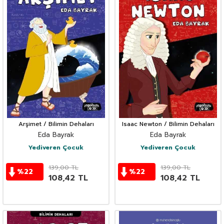
Arşimet / Bilimin Dehaları
Isaac Newton / Bilimin Dehaları
Eda Bayrak
Eda Bayrak
Yediveren Çocuk
Yediveren Çocuk
139,00
TL
139,00
TL
%
22
%
22
108,42
TL
108,42
TL