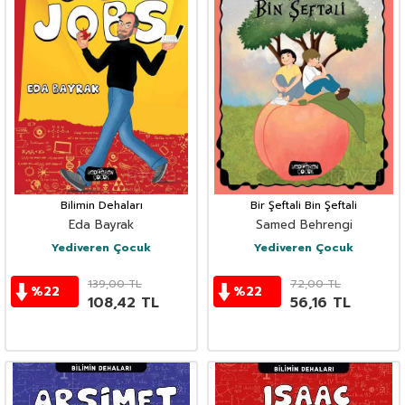
Bilimin Dehaları
Bir Şeftali Bin Şeftali
Eda Bayrak
Samed Behrengi
Yediveren Çocuk
Yediveren Çocuk
139,00
TL
72,00
TL
%
22
%
22
108,42
TL
56,16
TL