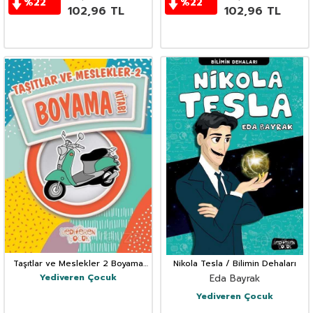
%
22
%
22
102,96
TL
102,96
TL
Taşıtlar ve Meslekler 2 Boyama
Nikola Tesla / Bilimin Dehaları
Kitabı
Yediveren Çocuk
Eda Bayrak
Yediveren Çocuk