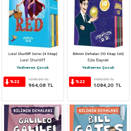
Liesl Shurtliff Serisi (4 Kitap)
Bilimin Dehaları (10 Kitap Set)
Lıesl Shurtliff
Eda Bayrak
Yediveren Çocuk
Yediveren Çocuk
1.236,00
TL
1.390,00
TL
%
22
%
22
964,08
TL
1.084,20
TL