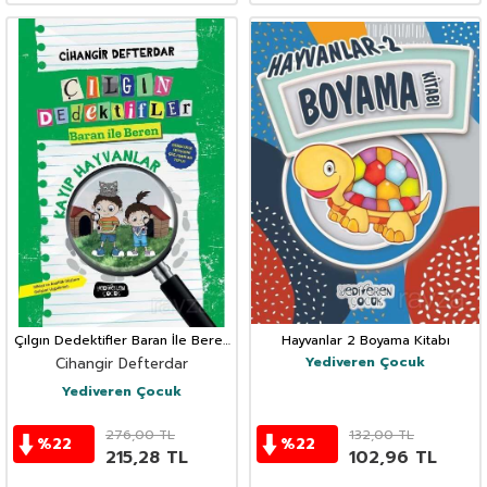
Çılgın Dedektifler Baran İle Beren
Hayvanlar 2 Boyama Kitabı
/ Kayıp Hayvanlar
Yediveren Çocuk
Cihangir Defterdar
Yediveren Çocuk
276,00
TL
132,00
TL
%
22
%
22
215,28
TL
102,96
TL