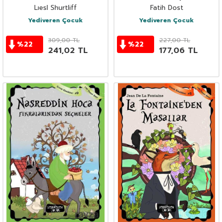
Lıesl Shurtliff
Fatih Dost
Yediveren Çocuk
Yediveren Çocuk
309,00
TL
227,00
TL
%
22
%
22
241,02
TL
177,06
TL