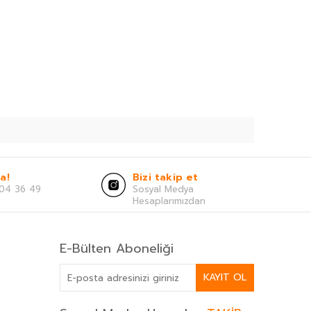
a!
Bizi takip et
04 36 49
Sosyal Medya
Hesaplarımızdan
E-Bülten Aboneliği
KAYIT OL