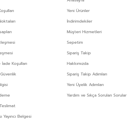
Anasayfa
oşulları
Yeni Ürünler
Noktaları
İndirimdekiler
apları
Müşteri Hizmetleri
zleşmesi
Sepetim
leşmesi
Sipariş Takip
 İade Koşulları
Hakkımızda
e Güvenlik
Sipariş Takip Adımları
gisi
Yeni Üyelik Adımları
Ödeme
Yardım ve Sıkça Sorulan Sorular
Teslimat
sı Yayıncı Belgesi