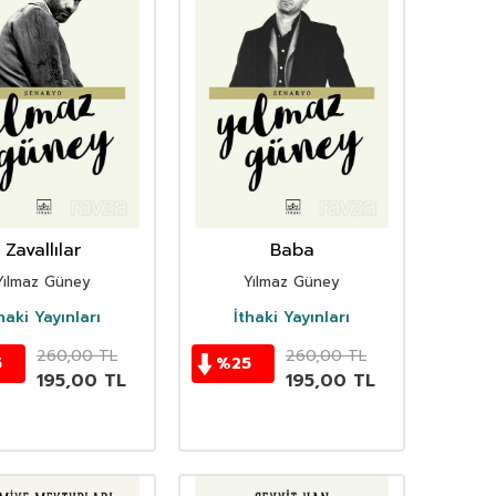
Zavallılar
Baba
Yılmaz Güney
Yılmaz Güney
haki Yayınları
İthaki Yayınları
260,00
TL
260,00
TL
5
%
25
195,00
TL
195,00
TL