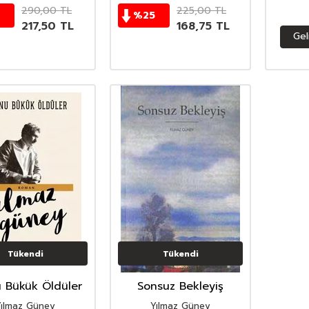
290,00
TL
225,00
TL
%
25
217,50
TL
168,75
TL
Gel
Tükendi
Tükendi
 Bükük Öldüler
Sonsuz Bekleyiş
Yılmaz Güney
Yılmaz Güney