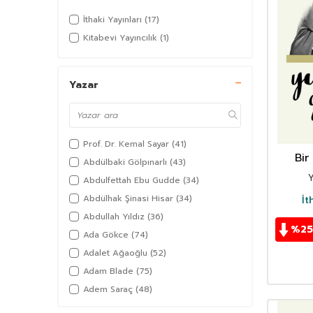
İthaki Yayınları
(17)
Kitabevi Yayıncılık
(1)
Yazar
Prof. Dr. Kemal Sayar
(41)
Bir
Abdülbaki Gölpınarlı
(43)
Abdulfettah Ebu Gudde
(34)
Abdülhak Şinasi Hisar
(34)
İt
Abdullah Yıldız
(36)
%
25
Ada Gökce
(74)
Adalet Ağaoğlu
(52)
Adam Blade
(75)
Adem Saraç
(48)
Adil Akkoyunlu
(36)