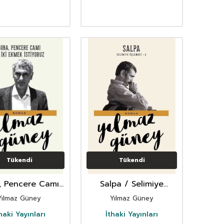
Tükendi
Tükendi
, Pencere Camı
Salpa / Selimiye
i Ekmek İstiyoruz
Üçlemesi 2
Yılmaz Güney
Yılmaz Güney
haki Yayınları
İthaki Yayınları