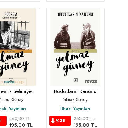
rem / Selimiye
Hudutların Kanunu
Üçlemesi 1
Yılmaz Güney
Yılmaz Güney
haki Yayınları
İthaki Yayınları
260,00
TL
260,00
TL
5
%
25
195,00
TL
195,00
TL