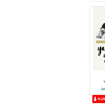
Ahmet Ümit
(69)
Akif Manaf
(46)
Alev Alatlı
(46)
Alexandr Sergeyeviç Puşkin
(49)
Alexandre Dumas
(113)
Alfred Adler
(63)
Ali Erkan Kavaklı
(33)
Ali Haydar Haksal
(53)
Ali Kuzu
(42)
Alphonse Daudet
(40)
Andre Gide
(43)
Anita Ganeri
(32)
Anonim
(301)
Antoine De Saint Exupery
(174)
Anton Çehov
(163)
İt
Arif Pamuk
(45)
%
25
Aristoteles (Aristo)
(91)