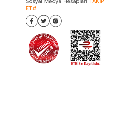
Sosyal Medya Hesapları
TAKİP
ET#