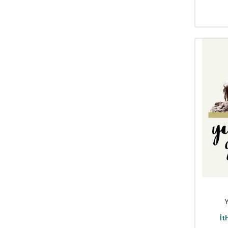
Arthur Schopenhauer
(76)
Asena Meriç
(42)
Asım Uysal
(39)
Asiye Aslı Aslaner
(48)
Aslıhan Cengiz
(46)
Atasoy Müftüoğlu
(46)
Attila İlhan
(47)
Av. Erhan Günay
(38)
Aydoğan Yavaşlı
(40)
Ayla Çınaroğlu
(82)
Ayla Kutlu
(34)
Ayşe Kulin
(62)
Aysun Berktay Özmen
(32)
Aytül Akal
(169)
Aziz Nesin
(125)
Aziz Sivaslıoğlu
(33)
Bahar Çelik
(38)
İt