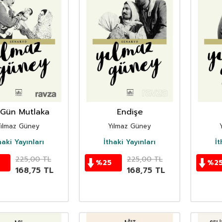
 Gün Mutlaka
Endişe
Yılmaz Güney
Yılmaz Güney
haki Yayınları
İthaki Yayınları
İt
225,00
TL
225,00
TL
%
25
%
2
168,75
TL
168,75
TL