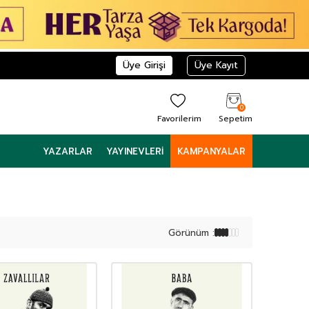
Üye Girişi
Üye Kayıt
0
Favorilerim
Sepetim
YAZARLAR
YAYINEVLERI
KAMPANYALAR
Görünüm :