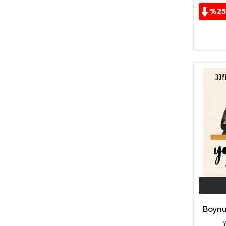
Beatrix Potter
(59)
%
25
Bediüzzaman Said Nursi
(534)
Behiç Ak
(42)
Bestami Yazgan
(73)
Beydeba
(42)
Beyza Alkoç
(53)
Bilgenur Çorlu
(37)
Bilgin Adalı
(75)
Binnur Şafak Nigiz
(76)
Birsen Ekim Özen
(133)
Bram Stoker
(35)
Buçe Dayı
(50)
Buket Uzuner
(48)
Burhan Cahit Morkaya
(43)
Burhan Yetkil
(92)
Çağrı Odabaşı
(43)
Boynu
Cahit Uçuk
(32)
Cahit Zarifoğlu
(70)