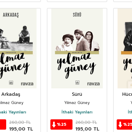
Arkadaş
Sürü
Hüc
Yılmaz Güney
Yılmaz Güney
haki Yayınları
İthaki Yayınları
İt
260,00
TL
260,00
TL
%
25
%
2
195,00
TL
195,00
TL