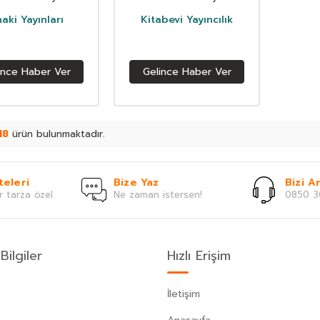
haki Yayınları
Kitabevi Yayıncılık
ince Haber Ver
Gelince Haber Ver
18
ürün bulunmaktadır.
teleri
Bize Yaz
Bizi Ar
r tarza özel.
Ne zaman istersen!
0850 3
Bilgiler
Hızlı Erişim
İletişim