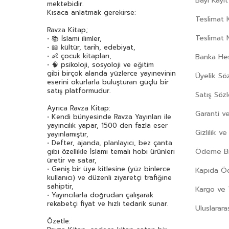
Bayi Kayıt
mektebidir.
Christine Beigel
(45)
Kısaca anlatmak gerekirse:
Teslimat K
Cihan Aktaş
(40)
Ravza Kitap;
D.H. Lawrence
(32)
Teslimat 
• 📚 İslami ilimler,
• 📖 kültür, tarih, edebiyat,
Daniel Defoe
(73)
• 👶 çocuk kitapları,
Banka Hes
Dav Pilkey
(40)
• 🧠 psikoloji, sosyoloji ve eğitim
gibi birçok alanda yüzlerce yayınevinin
Diane Alber
(38)
Üyelik Sö
eserini okurlarla buluşturan güçlü bir
Didem Demirel
(37)
satış platformudur.
Satış Söz
Diego Roberto
(32)
Ayrıca Ravza Kitap:
Garanti ve
Dilara Keskin
(47)
• Kendi bünyesinde Ravza Yayınları ile
yayıncılık yapar, 1500 den fazla eser
Doç. Dr. Osman Abalı
(67)
Gizlilik v
yayınlamıştır,
Dr. Ali Şeriati
(55)
• Defter, ajanda, planlayıcı, bez çanta
Ödeme Bil
gibi özellikle İslami temalı hobi ürünleri
Duran Çetin
(58)
üretir ve satar,
Ebubekir Subaşı
(50)
• Geniş bir üye kitlesine (yüz binlerce
Kapıda 
kullanıcı) ve düzenli ziyaretçi trafiğine
Ebul Ala Mevdudi
(55)
sahiptir,
Kargo ve 
Ebul Hasen Ali En-Nedvi
(55)
• Yayıncılarla doğrudan çalışarak
rekabetçi fiyat ve hızlı tedarik sunar.
Ebül Leys Semerkandi
(34)
Uluslarara
Ece Temelkuran
(33)
Özetle: