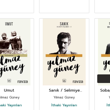
Umut
Sanık / Selimiye
Soba
Üçlemesi 3
ve İk
Yılmaz Güney
Yılmaz Güney
haki Yayınları
İthaki Yayınları
İt