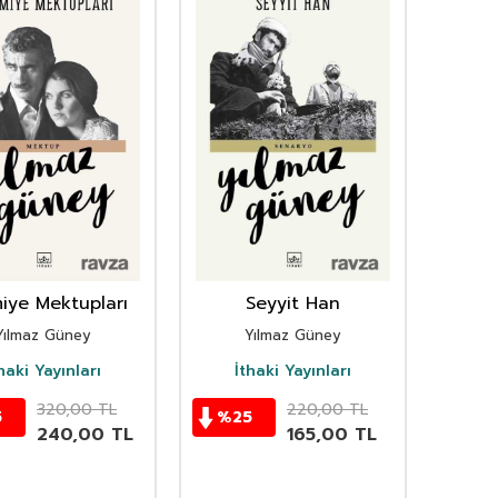
miye Mektupları
Seyyit Han
Yılmaz Güney
Yılmaz Güney
haki Yayınları
İthaki Yayınları
320,00
TL
220,00
TL
5
%
25
240,00
TL
165,00
TL