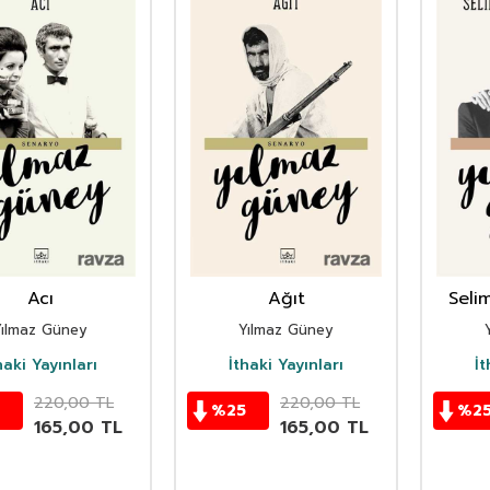
Acı
Ağıt
Seli
Yılmaz Güney
Yılmaz Güney
haki Yayınları
İthaki Yayınları
İt
220,00
TL
220,00
TL
%
25
%
2
165,00
TL
165,00
TL