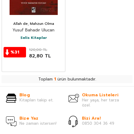
Allah de, Mahzun Olma
Yusuf Bahadır Ulucan
Selis Kitaplar
120,00
TL
%
31
82,80
TL
Toplam
1
ürün bulunmaktadır.
Blog
Okuma Listeleri
Kitapları takip et.
Her yaşa, her tarza
özel.
Bize Yaz
Bizi Ara!
Ne zaman istersen!
0850 304 36 49