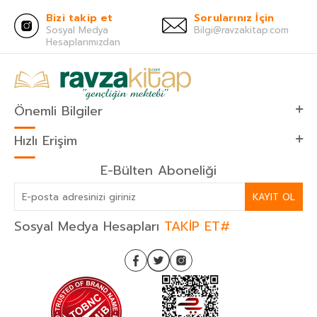
Bizi takip et
Sorularınız İçin
Sosyal Medya
Bilgi@ravzakitap.com
Hesaplarımızdan
Önemli Bilgiler
Hızlı Erişim
E-Bülten Aboneliği
KAYIT OL
Sosyal Medya Hesapları
TAKİP ET#