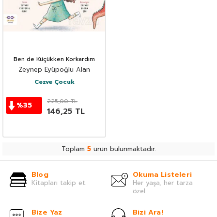
Ben de Küçükken Korkardım
Zeynep Eyüpoğlu Alan
Cezve Çocuk
225,00
TL
%
35
146,25
TL
Toplam
5
ürün bulunmaktadır.
Blog
Okuma Listeleri
Kitapları takip et.
Her yaşa, her tarza
özel.
Bize Yaz
Bizi Ara!