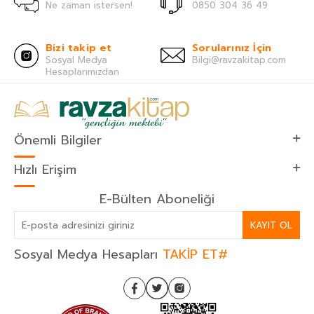
Ne zaman istersen!
0850 304 36 49
Bizi takip et
Sorularınız İçin
Sosyal Medya
Bilgi@ravzakitap.com
Hesaplarımızdan
Önemli Bilgiler
Hızlı Erişim
E-Bülten Aboneliği
KAYIT OL
Sosyal Medya Hesapları
TAKİP ET#