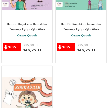
Ben de Küçükken Bencildim
Ben De Küçükken İncinirdim
#AkranZorbalığınaHayır
Zeynep Eyüpoğlu Alan
Zeynep Eyüpoğlu Alan
Cezve Çocuk
Cezve Çocuk
225,00
TL
225,00
TL
%
35
%
35
146,25
TL
146,25
TL