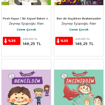
Pireli Koyun / Bir Kişisel Bakım ve
Ben de Küçükken Bırakamazdım
Temizlik Hikayesi
Zeynep Eyüpoğlu Alan
Zeynep Eyüpoğlu Alan
Cezve Çocuk
Cezve Çocuk
225,00
TL
225,00
TL
%
35
%
35
146,25
TL
146,25
TL