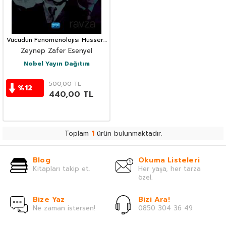
Vücudun Fenomenolojisi Husserl,
Sartre Ve Merleau-Ponty
Zeynep Zafer Esenyel
Nobel Yayın Dağıtım
500,00
TL
%
12
440,00
TL
Toplam
1
ürün bulunmaktadır.
Blog
Okuma Listeleri
Kitapları takip et.
Her yaşa, her tarza
özel.
Bize Yaz
Bizi Ara!
Ne zaman istersen!
0850 304 36 49