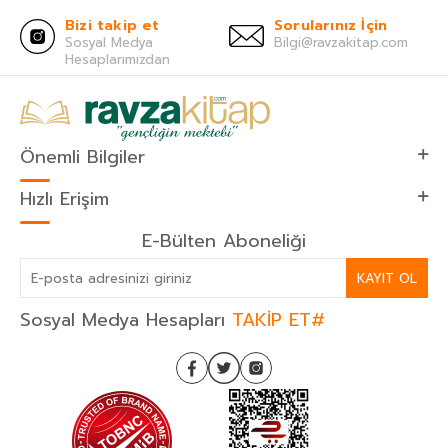
Bizi takip et
Sorularınız İçin
Sosyal Medya
Bilgi@ravzakitap.com
Hesaplarımızdan
Önemli Bilgiler
Hızlı Erişim
E-Bülten Aboneliği
KAYIT OL
Sosyal Medya Hesapları
TAKİP ET#