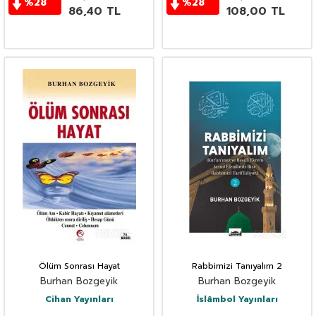
%
28
%
28
86,40
TL
108,00
TL
Ölüm Sonrası Hayat
Rabbimizi Tanıyalım 2
Burhan Bozgeyik
Burhan Bozgeyik
Cihan Yayınları
İslâmbol Yayınları