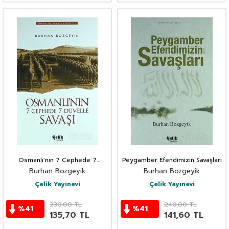
Osmanlı'nın 7 Cephede 7
Peygamber Efendimizin Savaşları
Düvelle Savaşı
Burhan Bozgeyik
Burhan Bozgeyik
Çelik Yayınevi
Çelik Yayınevi
230,00
TL
240,00
TL
%
41
%
41
135,70
TL
141,60
TL