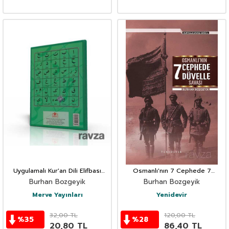
Uygulamalı Kur'an Dili Elifbası
Osmanlı'nın 7 Cephede 7
Namaz Hocası İlaveli (dergi Boy)
Düvelle Savaşı
Burhan Bozgeyik
Burhan Bozgeyik
Merve Yayınları
Yenidevir
32,00
TL
120,00
TL
%
35
%
28
20,80
TL
86,40
TL