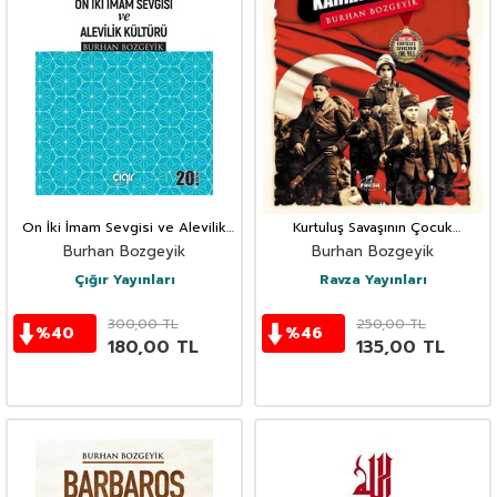
On İki İmam Sevgisi ve Alevilik
Kurtuluş Savaşının Çocuk
Kültürü
Kahramanları
Burhan Bozgeyik
Burhan Bozgeyik
Çığır Yayınları
Ravza Yayınları
300,00
TL
250,00
TL
%
40
%
46
180,00
TL
135,00
TL