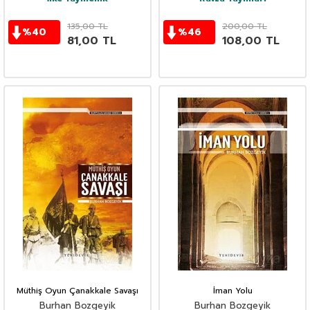
135,00
TL
200,00
TL
%
40
%
46
81,00
TL
108,00
TL
Müthiş Oyun Çanakkale Savaşı
İman Yolu
Burhan Bozgeyik
Burhan Bozgeyik