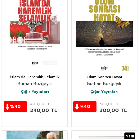
İslam'da Haremlik Selamlık
Ölüm Sonrası Hayat
Burhan Bozgeyik
Burhan Bozgeyik
Çığır Yayınları
Çığır Yayınları
400,00
TL
500,00
TL
%
40
%
40
240,00
TL
300,00
TL
YENI