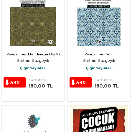
Peygamber Efendimizin (As.M)
Peygamber Yolu
Savaşları
Burhan Bozgeyik
Burhan Bozgeyik
Çığır Yayınları
Çığır Yayınları
300,00
TL
300,00
TL
%
40
%
40
180,00
TL
180,00
TL