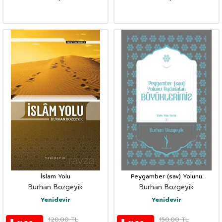
İslam Yolu
Peygamber (sav) Yolunu
Aydınlatan Büyüklerimiz
Burhan Bozgeyik
Burhan Bozgeyik
Yenidevir
Yenidevir
120,00
TL
150,00
TL