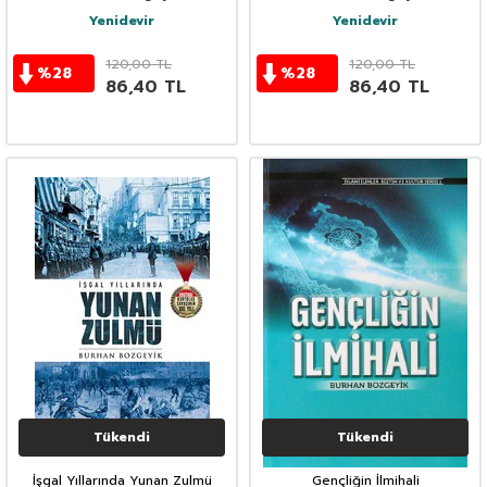
Yenidevir
Yenidevir
120,00
TL
120,00
TL
%
28
%
28
86,40
TL
86,40
TL
Tükendi
Tükendi
İşgal Yıllarında Yunan Zulmü
Gençliğin İlmihali