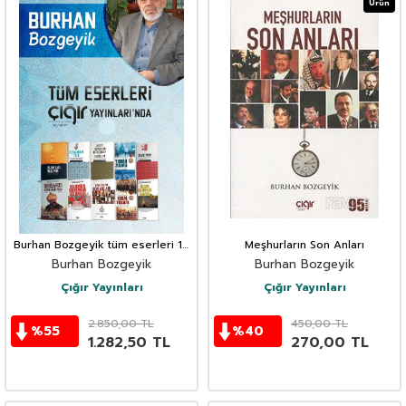
Ürün
Burhan Bozgeyik tüm eserleri 10
Meşhurların Son Anları
kitap
Burhan Bozgeyik
Burhan Bozgeyik
Çığır Yayınları
Çığır Yayınları
2.850,00
TL
450,00
TL
%
55
%
40
1.282,50
TL
270,00
TL