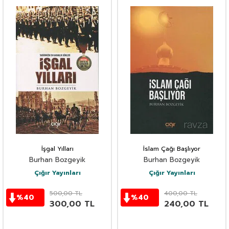
İşgal Yılları
İslam Çağı Başlıyor
Burhan Bozgeyik
Burhan Bozgeyik
Çığır Yayınları
Çığır Yayınları
500,00
TL
400,00
TL
%
40
%
40
300,00
TL
240,00
TL