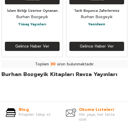
İslam Birliği Üzerine Oynanan
Tarih Boyunca Zaferlerimiz
Oyunlar
Burhan Bozgeyik
Burhan Bozgeyik
Timaş Yayınları
Yenidevir
Gelince Haber Ver
Gelince Haber Ver
Toplam
30
ürün bulunmaktadır.
Burhan Bozgeyik Kitapları Ravza Yayınları
Blog
Okuma Listeleri
Kitapları takip et.
Her yaşa, her tarza
özel.