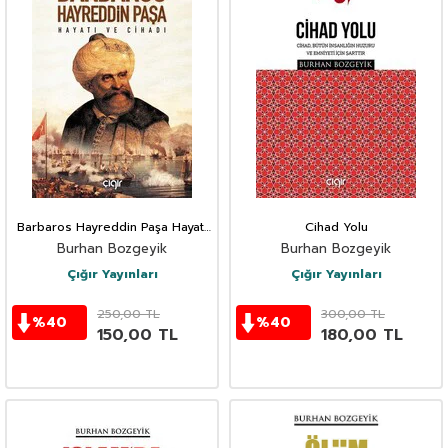
Barbaros Hayreddin Paşa Hayatı
Cihad Yolu
ve Cihadı
Burhan Bozgeyik
Burhan Bozgeyik
Çığır Yayınları
Çığır Yayınları
250,00
TL
300,00
TL
%
40
%
40
150,00
TL
180,00
TL