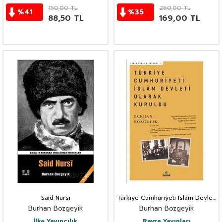
150,00
TL
260,00
TL
%
41
%
35
88,50
TL
169,00
TL
Said Nursi
Türkiye Cumhuriyeti Islam Devleti
Olarak Kuruldu
Burhan Bozgeyik
Burhan Bozgeyik
İlke Yayıncılık
Ravza Yayınları