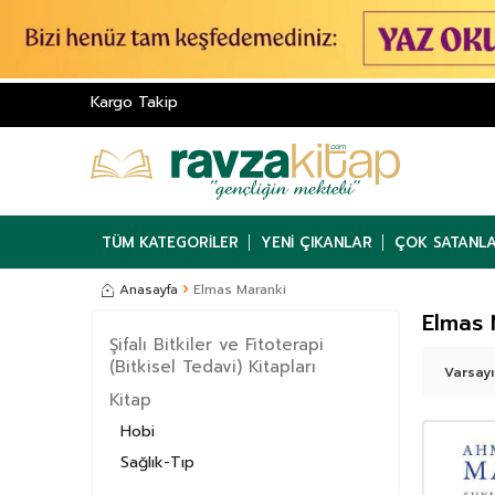
Kargo Takip
TÜM KATEGORILER
YENI ÇIKANLAR
ÇOK SATANL
Anasayfa
Elmas Maranki
Elmas 
Şifalı Bitkiler ve Fitoterapi
(Bitkisel Tedavi) Kitapları
Kitap
Hobi
Sağlık-Tıp