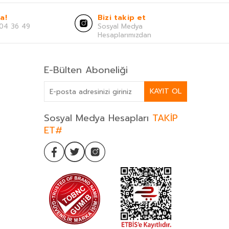
a!
Bizi takip et
04 36 49
Sosyal Medya
Hesaplarımızdan
E-Bülten Aboneliği
KAYIT OL
Sosyal Medya Hesapları
TAKİP
ET#