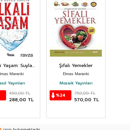
li Yaşam: Suyla
Şifalı Yemekler
elen Sağlık
lmas Maranki
Elmas Maranki
sil Yayınları
Mozaik Yayınları
450,00
TL
750,00
TL
%
24
288,00
TL
570,00
TL
2
ürün bulunmaktadır.