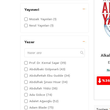
Yayınevi
Mozaik Yayınları
(1)
Nesil Yayınları
(1)
Yazar
Alka
G
E
Prof. Dr. Kemal Sayar
(39)
Abdülbaki Gölpınarlı
(43)
Ne
Abdulfettah Ebu Gudde
(34)
%
36
Abdülhak Şinasi Hisar
(34)
Abdullah Yıldız
(36)
Ada Gökce
(74)
Adalet Ağaoğlu
(52)
Adam Blade
(75)
Toplam