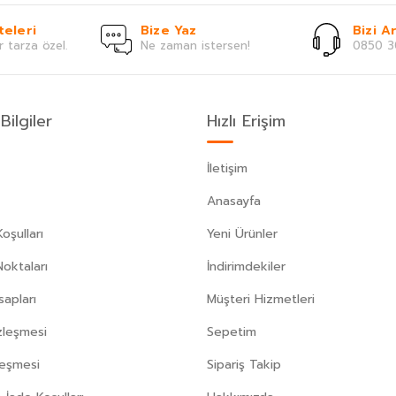
teleri
Bize Yaz
Bizi Ar
r tarza özel.
Ne zaman istersen!
0850 3
Bilgiler
Hızlı Erişim
İletişim
Anasayfa
oşulları
Yeni Ürünler
Noktaları
İndirimdekiler
apları
Müşteri Hizmetleri
zleşmesi
Sepetim
leşmesi
Sipariş Takip