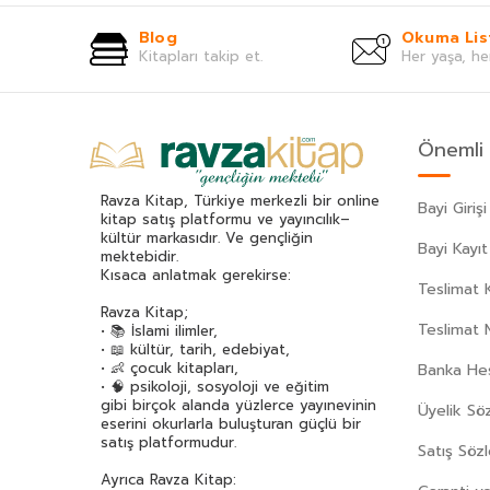
Ahmet Refik Altınay
(67)
Blog
Okuma Lis
Ahmet Seyrek
(65)
Kitapları takip et.
Her yaşa, he
Ahmet Ümit
(70)
Akif Manaf
(46)
Alev Alatlı
(45)
Önemli 
Alexandr Sergeyeviç Puşkin
(49)
Alexandre Dumas
(113)
Ravza Kitap, Türkiye merkezli bir online
Bayi Girişi
Alfred Adler
(62)
kitap satış platformu ve yayıncılık–
kültür markasıdır. Ve gençliğin
Ali Bulaç
(32)
Bayi Kayıt
mektebidir.
Ali Haydar Haksal
(53)
Kısaca anlatmak gerekirse:
Teslimat K
Ali Kuzu
(42)
Ravza Kitap;
Alphonse Daudet
(40)
Teslimat 
• 📚 İslami ilimler,
• 📖 kültür, tarih, edebiyat,
Andre Gide
(43)
• 👶 çocuk kitapları,
Banka Hes
Anita Ganeri
(32)
• 🧠 psikoloji, sosyoloji ve eğitim
gibi birçok alanda yüzlerce yayınevinin
Üyelik Sö
Anonim
(300)
eserini okurlarla buluşturan güçlü bir
Antoine De Saint Exupery
(174)
satış platformudur.
Satış Söz
Anton Çehov
(163)
Ayrıca Ravza Kitap: