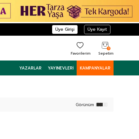
Üye Girişi
Üye Kayıt
0
Favorilerim
Sepetim
YAZARLAR
YAYINEVLERI
KAMPANYALAR
Görünüm :