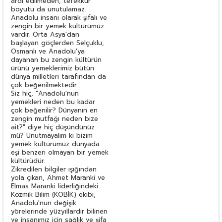
ardı edilmeden, tefekkür
boyutu da unutulamaz.
Anadolu insanı olarak şifalı ve
zengin bir yemek kültürümüz
vardır. Orta Asya'dan
başlayan göçlerden Selçuklu,
Osmanlı ve Anadolu'ya
dayanan bu zengin kültürün
ürünü yemeklerimiz bütün
dünya milletleri tarafından da
çok beğenilmektedir.
Siz hiç, "Anadolu'nun
yemekleri neden bu kadar
çok beğenilir? Dünyanın en
zengin mutfağı neden bize
ait?" diye hiç düşündünüz
mü? Unutmayalım ki bizim
yemek kültürümüz dünyada
eşi benzeri olmayan bir yemek
kültürüdür.
Zikredilen bilgiler ışığından
yola çıkan, Ahmet Maranki ve
Elmas Maranki liderliğindeki
Kozmik Bilim (KOBİK) ekibi,
Anadolu'nun değişik
yörelerinde yüzyıllardır bilinen
ve insanımız için sağlık ve şifa