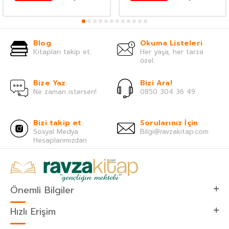
Blog
Okuma Listeleri
Kitapları takip et.
Her yaşa, her tarza
özel.
Bize Yaz
Bizi Ara!
Ne zaman istersen!
0850 304 36 49
Bizi takip et
Sorularınız İçin
Sosyal Medya
Bilgi@ravzakitap.com
Hesaplarımızdan
Önemli Bilgiler
Hızlı Erişim