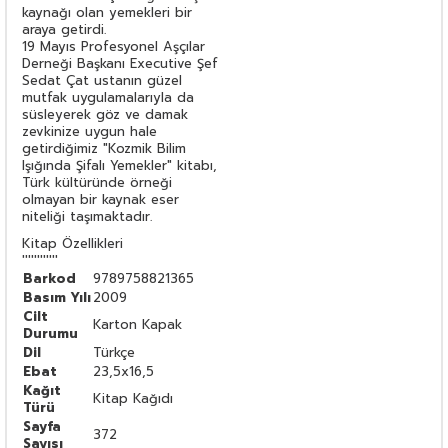
kaynağı olan yemekleri bir
araya getirdi.
19 Mayıs Profesyonel Aşçılar
Derneği Başkanı Executive Şef
Sedat Çat ustanın güzel
mutfak uygulamalarıyla da
süsleyerek göz ve damak
zevkinize uygun hale
getirdiğimiz "Kozmik Bilim
Işığında Şifalı Yemekler" kitabı,
Türk kültüründe örneği
olmayan bir kaynak eser
niteliği taşımaktadır.
Kitap Özellikleri
''''''''''''
Barkod
9789758821365
Basım Yılı
2009
Cilt
Karton Kapak
Durumu
Dil
Türkçe
Ebat
23,5x16,5
Kağıt
Kitap Kağıdı
Türü
Sayfa
372
Sayısı