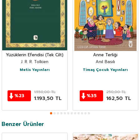
Yüzüklerin Efendisi (Tek Cilt)
Anne Terliği
J. R. R. Tolkien
Anıl Basılı
Metis Yayınları
Timaş Çocuk Yayınları
1.550,00
TL
250,00
TL
%
23
%
35
1.193,50
TL
162,50
TL
Benzer Ürünler