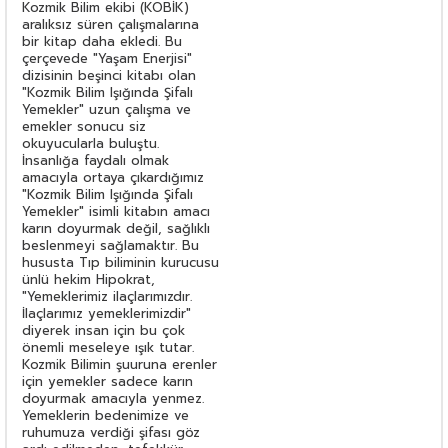
Kozmik Bilim ekibi (KOBİK)
aralıksız süren çalışmalarına
bir kitap daha ekledi. Bu
çerçevede "Yaşam Enerjisi"
dizisinin beşinci kitabı olan
"Kozmik Bilim Işığında Şifalı
Yemekler" uzun çalışma ve
emekler sonucu siz
okuyucularla buluştu.
İnsanlığa faydalı olmak
amacıyla ortaya çıkardığımız
"Kozmik Bilim Işığında Şifalı
Yemekler" isimli kitabın amacı
karın doyurmak değil, sağlıklı
beslenmeyi sağlamaktır. Bu
hususta Tıp biliminin kurucusu
ünlü hekim Hipokrat,
"Yemeklerimiz ilaçlarımızdır.
İlaçlarımız yemeklerimizdir"
diyerek insan için bu çok
önemli meseleye ışık tutar.
Kozmik Bilimin şuuruna erenler
için yemekler sadece karın
doyurmak amacıyla yenmez.
Yemeklerin bedenimize ve
ruhumuza verdiği şifası göz