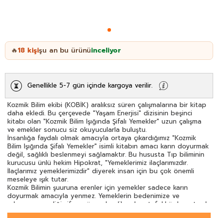
18
kişi
şu an bu ürünü
inceliyor
🔥
Genellikle 5-7 gün içinde kargoya verilir.
Kozmik Bilim ekibi (KOBİK) aralıksız süren çalışmalarına bir kitap
daha ekledi. Bu çerçevede "Yaşam Enerjisi" dizisinin beşinci
kitabı olan "Kozmik Bilim Işığında Şifalı Yemekler" uzun çalışma
ve emekler sonucu siz okuyucularla buluştu.
İnsanlığa faydalı olmak amacıyla ortaya çıkardığımız "Kozmik
Bilim Işığında Şifalı Yemekler" isimli kitabın amacı karın doyurmak
değil, sağlıklı beslenmeyi sağlamaktır. Bu hususta Tıp biliminin
kurucusu ünlü hekim Hipokrat, "Yemeklerimiz ilaçlarımızdır.
İlaçlarımız yemeklerimizdir" diyerek insan için bu çok önemli
meseleye ışık tutar.
Kozmik Bilimin şuuruna erenler için yemekler sadece karın
doyurmak amacıyla yenmez. Yemeklerin bedenimize ve
ruhumuza verdiği şifası göz ardı edilmeden, tefekkür boyutu da
unutulamaz.