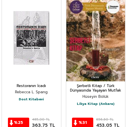
Restoranın İcadı
Şerbetli Kitap / Türk
Dünyasında Yaşayan Mutfak
Rebecca L. Spang
Hüseyin Bölük
Dost Kitabevi
Likya Kitap (Ankara)
485,00
TL
656,60
TL
%
25
%
31
363,75
TL
453,05
TL