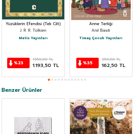
Yüzüklerin Efendisi (Tek Cilt)
Anne Terliği
J. R. R. Tolkien
Anıl Basılı
Metis Yayınları
Timaş Çocuk Yayınları
1.550,00
TL
250,00
TL
%
23
%
35
1.193,50
TL
162,50
TL
Benzer Ürünler