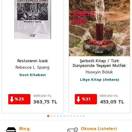
Restoranın İcadı
Şerbetli Kitap / Türk
Dünyasında Yaşayan Mutfak
Rebecca L. Spang
Hüseyin Bölük
Dost Kitabevi
Likya Kitap (Ankara)
485,00
TL
656,60
TL
%
25
%
31
363,75
TL
453,05
TL
Blog
Okuma Listeleri