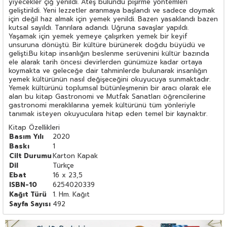
yiyecekler çiğ yenildi. Ateş bulundu pişirme yöntemleri
geliştirildi. Yeni lezzetler aranmaya başlandı ve sadece doymak
için değil haz almak için yemek yenildi. Bazen yasaklandı bazen
kutsal sayıldı. Tanrılara adandı. Uğruna savaşlar yapıldı.
Yaşamak için yemek yemeye çalışırken yemek bir keyif
unsuruna dönüştü. Bir kültüre bürünerek doğdu büyüdü ve
gelişti.Bu kitap insanlığın beslenme serüvenini kültür bazında
ele alarak tarih öncesi devirlerden günümüze kadar ortaya
koymakta ve geleceğe dair tahminlerde bulunarak insanlığın
yemek kültürünün nasıl değişeceğini okuyucuya sunmaktadır.
Yemek kültürünü toplumsal bütünleşmenin bir aracı olarak ele
alan bu kitap Gastronomi ve Mutfak Sanatları öğrencilerine
gastronomi meraklılarına yemek kültürünü tüm yönleriyle
tanımak isteyen okuyuculara hitap eden temel bir kaynaktır.
Kitap Özellikleri
Basım Yılı
2020
Baskı
1
Cilt Durumu
Karton Kapak
Dil
Türkçe
Ebat
16 x 23,5
ISBN-10
6254020339
Kağıt Türü
1. Hm. Kağıt
Sayfa Sayısı
492