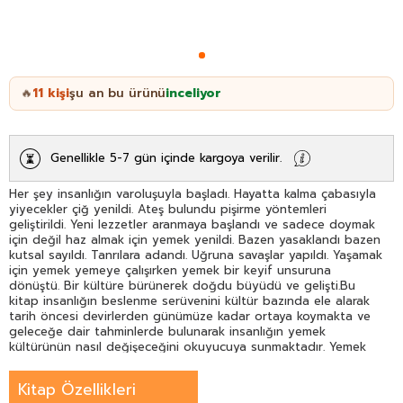
11
kişi
şu an bu ürünü
inceliyor
🔥
Genellikle 5-7 gün içinde kargoya verilir.
Her şey insanlığın varoluşuyla başladı. Hayatta kalma çabasıyla
yiyecekler çiğ yenildi. Ateş bulundu pişirme yöntemleri
geliştirildi. Yeni lezzetler aranmaya başlandı ve sadece doymak
için değil haz almak için yemek yenildi. Bazen yasaklandı bazen
kutsal sayıldı. Tanrılara adandı. Uğruna savaşlar yapıldı. Yaşamak
için yemek yemeye çalışırken yemek bir keyif unsuruna
dönüştü. Bir kültüre bürünerek doğdu büyüdü ve gelişti.Bu
kitap insanlığın beslenme serüvenini kültür bazında ele alarak
tarih öncesi devirlerden günümüze kadar ortaya koymakta ve
geleceğe dair tahminlerde bulunarak insanlığın yemek
kültürünün nasıl değişeceğini okuyucuya sunmaktadır. Yemek
kültürünü toplumsal bütünleşmenin bir aracı olarak ele alan bu
kitap Gastronomi ve Mutfak Sanatları öğrencilerine gastronomi
Kitap Özellikleri
meraklılarına yemek kültürünü tüm yönleriyle tanımak isteyen