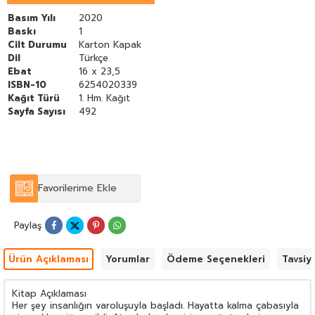
okuyuculara hitap eden temel bir kaynaktır.
Basım Yılı
2020
Baskı
1
Cilt Durumu
Karton Kapak
Dil
Türkçe
Ebat
16 x 23,5
ISBN-10
6254020339
Kağıt Türü
1. Hm. Kağıt
Sayfa Sayısı
492
Favorilerime Ekle
Paylaş
Ürün Açıklaması
Yorumlar
Ödeme Seçenekleri
Tavsiy
Kitap Açıklaması
Her şey insanlığın varoluşuyla başladı. Hayatta kalma çabasıyla