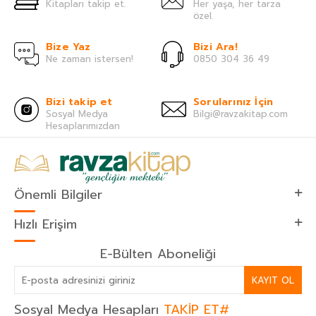
Kitapları takip et.
Her yaşa, her tarza
özel.
Bize Yaz
Bizi Ara!
Ne zaman istersen!
0850 304 36 49
Bizi takip et
Sorularınız İçin
Sosyal Medya
Bilgi@ravzakitap.com
Hesaplarımızdan
Önemli Bilgiler
Hızlı Erişim
E-Bülten Aboneliği
KAYIT OL
Sosyal Medya Hesapları
TAKİP ET#