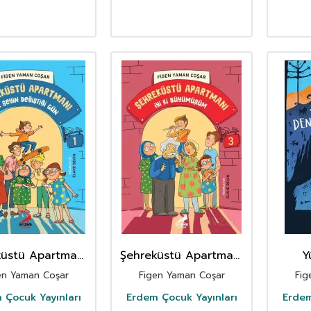
küstü Apartmanı
Şehreküstü Apartmanı
Y
 Şeyin Değiştiği
/ İyi Ki Büyümüşüm
en Yaman Coşar
Figen Yaman Coşar
Fig
Gün
 Çocuk Yayınları
Erdem Çocuk Yayınları
Erdem