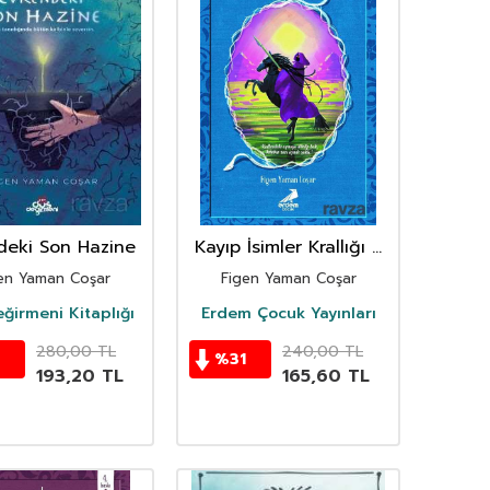
deki Son Hazine
Kayıp İsimler Krallığı 3
/ Gözyaşı Vampirleri
en Yaman Coşar
Figen Yaman Coşar
ğirmeni Kitaplığı
Erdem Çocuk Yayınları
280,00
TL
240,00
TL
%
31
193,20
TL
165,60
TL