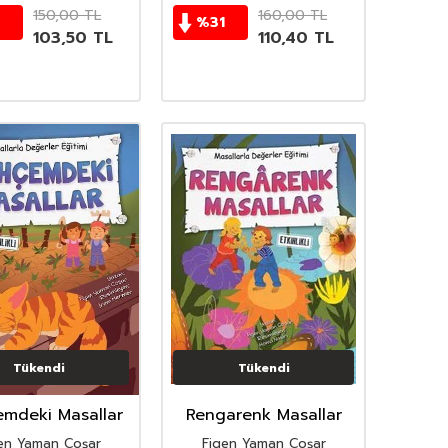
150,00
TL
160,00
TL
%
31
103,50
TL
110,40
TL
Tükendi
Tükendi
mdeki Masallar
Rengarenk Masallar
en Yaman Coşar
Figen Yaman Coşar