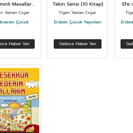
minli Masallar
Tekin Serisi (10 Kitap)
Efe 
ikli - Kızlar İçin)
Öğre
en Yaman Coşar
Figen Yaman Coşar
Fig
diveren Çocuk
Erdem Çocuk Yayınları
Erdem
ince Haber Ver
Gelince Haber Ver
Gel