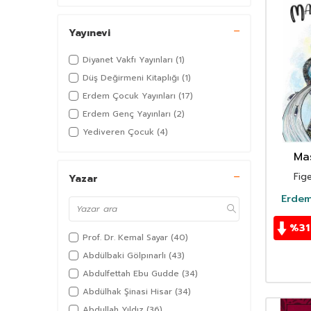
Yayınevi
Diyanet Vakfı Yayınları
(1)
Düş Değirmeni Kitaplığı
(1)
Erdem Çocuk Yayınları
(17)
Erdem Genç Yayınları
(2)
Yediveren Çocuk
(4)
Mas
De
Fig
Yazar
Erdem
%
31
Prof. Dr. Kemal Sayar
(40)
Abdülbaki Gölpınarlı
(43)
Abdulfettah Ebu Gudde
(34)
Abdülhak Şinasi Hisar
(34)
Abdullah Yıldız
(36)