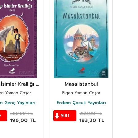
İsimler Krallığı 1
Masalistanbul
Yön-İz
en Yaman Coşar
Figen Yaman Coşar
m Genç Yayınları
Erdem Çocuk Yayınları
280,00
TL
280,00
TL
0
%
31
196,00
TL
193,20
TL