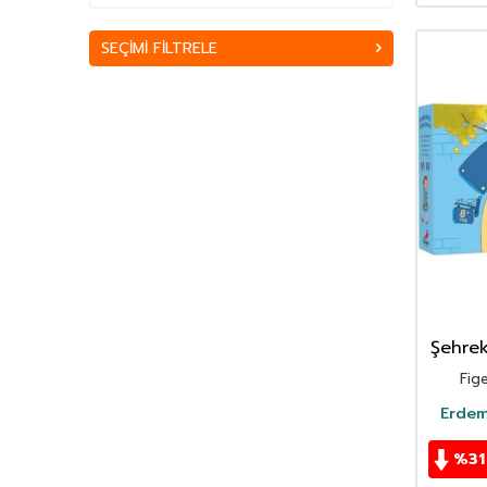
Ahmet Mahmut Ünlü
(152)
SEÇIMI FILTRELE
Ahmet Mercan
(51)
Ahmet Mithat Efendi
(168)
Ahmet Rasim
(85)
Ahmet Refik Altınay
(67)
Ahmet Seyrek
(65)
Ahmet Ümit
(70)
Akif Manaf
(46)
Alev Alatlı
(45)
Alexandr Sergeyeviç Puşkin
(49)
Alexandre Dumas
(113)
Alfred Adler
(62)
Şehre
Ali Erkan Kavaklı
(32)
Fig
Ali Haydar Haksal
(53)
Erdem
Ali Kuzu
(42)
Alphonse Daudet
(40)
%
31
Andre Gide
(43)