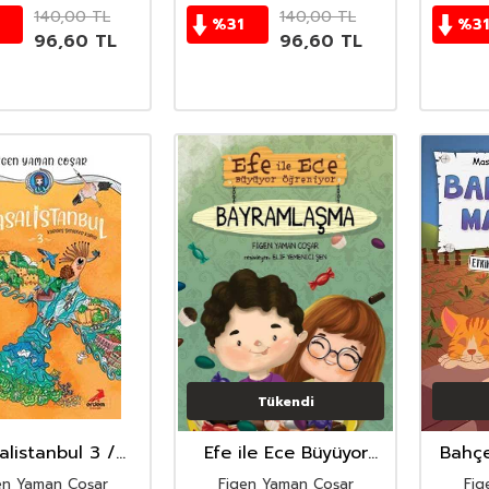
140,00
TL
140,00
TL
%
31
%
31
96,60
TL
96,60
TL
Tükendi
listanbul 3 /
Efe ile Ece Büyüyor
Bahçe
 Şehirler Kapısı
Öğreniyor -
en Yaman Coşar
Figen Yaman Coşar
Fig