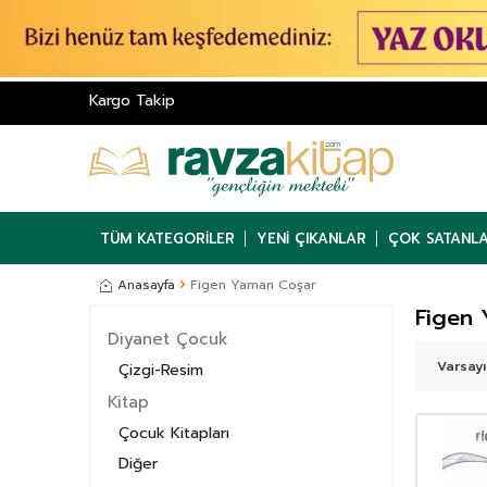
Kargo Takip
TÜM KATEGORILER
YENI ÇIKANLAR
ÇOK SATANL
Anasayfa
Figen Yaman Coşar
Figen
Diyanet Çocuk
Çizgi-Resim
Kitap
Çocuk Kitapları
Diğer