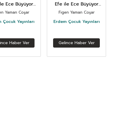
ile Ece Büyüyor
Efe ile Ece Büyüyor
niyor (8 Kitap)
Öğreniyor (8 Kitap)
en Yaman Coşar
Figen Yaman Coşar
 Çocuk Yayınları
Erdem Çocuk Yayınları
ince Haber Ver
Gelince Haber Ver