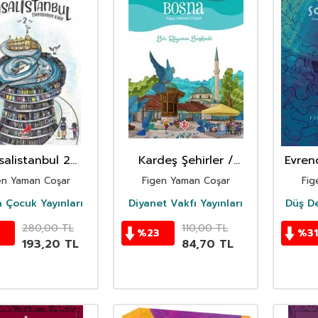
alistanbul 2
Kardeş Şehirler /
Evren
mirden Kale
Saray Bosna
en Yaman Coşar
Figen Yaman Coşar
Fig
 Çocuk Yayınları
Diyanet Vakfı Yayınları
Düş De
280,00
TL
110,00
TL
%
23
%
31
193,20
TL
84,70
TL