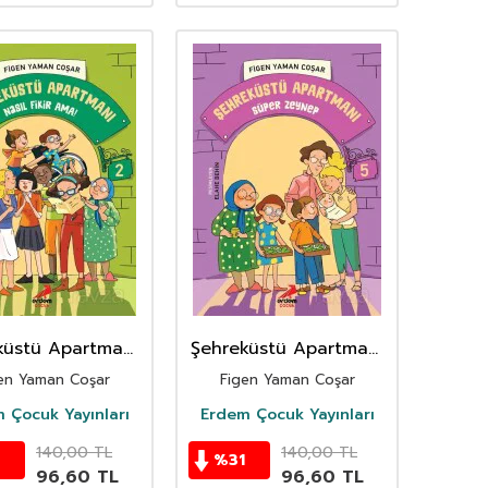
küstü Apartmanı
Şehreküstü Apartmanı
sıl Fikir Ama?
/ Süper Zeynep
en Yaman Coşar
Figen Yaman Coşar
 Çocuk Yayınları
Erdem Çocuk Yayınları
140,00
TL
140,00
TL
%
31
96,60
TL
96,60
TL