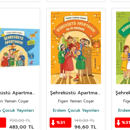
küstü Apartmanı
Şehreküstü Apartmanı
Şehre
(Set)
/ En İyi Seçenek
/ Na
en Yaman Coşar
Figen Yaman Coşar
Fig
 Çocuk Yayınları
Erdem Çocuk Yayınları
Erdem
700,00
TL
140,00
TL
%
31
%
31
483,00
TL
96,60
TL