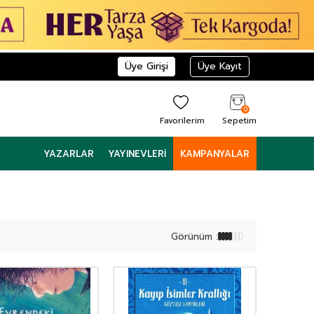
Üye Girişi
Üye Kayıt
0
Favorilerim
Sepetim
YAZARLAR
YAYINEVLERI
KAMPANYALAR
Görünüm :