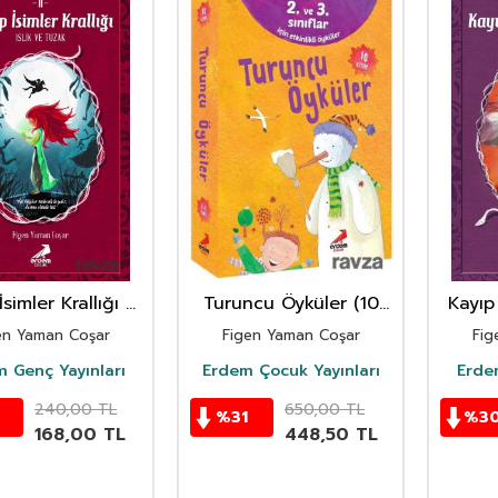
İsimler Krallığı 2
Turuncu Öyküler (10
Kayıp 
slık ve Tuzak
Kitap) (2. ve 3. Sınıflar
en Yaman Coşar
Figen Yaman Coşar
Fig
İçin Etkinlikli Öyküler)
 Genç Yayınları
Erdem Çocuk Yayınları
Erde
240,00
TL
650,00
TL
0
%
31
%
3
168,00
TL
448,50
TL