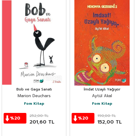
Bob ve Gaga Sanatı
İmdat Uzaylı Yağıyor
Marion Deuchars
Aytül Akal
Fom Kitap
Fom Kitap
252,00
TL
190,00
TL
%
20
%
20
201,60
TL
152,00
TL