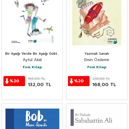
Bir Ayağı Yerde Bir Ayağı Gökte
Yazmak Sanatı
Şiirler
Aytül Akal
Emin Özdemir
Fom Kitap
Fom Kitap
165,00
TL
210,00
TL
%
20
%
20
132,00
TL
168,00
TL