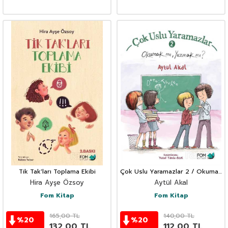
Tik Tak'ları Toplama Ekibi
Çok Uslu Yaramazlar 2 / Okumak
mı, Yazmak mı?
Hira Ayşe Özsoy
Aytül Akal
Fom Kitap
Fom Kitap
165,00
TL
140,00
TL
%
20
%
20
132,00
TL
112,00
TL