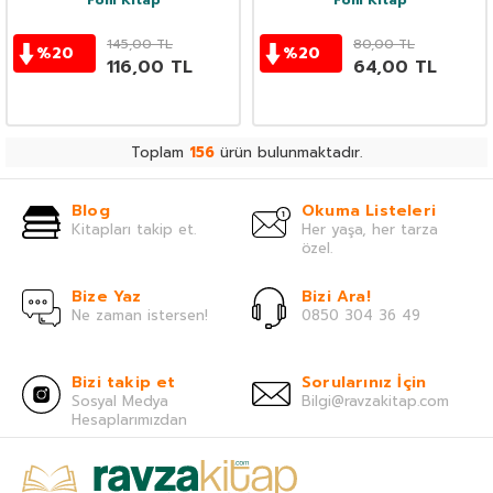
Fom Kitap
Fom Kitap
145,00
TL
80,00
TL
%
20
%
20
116,00
TL
64,00
TL
Toplam
156
ürün bulunmaktadır.
Blog
Okuma Listeleri
Kitapları takip et.
Her yaşa, her tarza
özel.
Bize Yaz
Bizi Ara!
Ne zaman istersen!
0850 304 36 49
Bizi takip et
Sorularınız İçin
Sosyal Medya
Bilgi@ravzakitap.com
Hesaplarımızdan