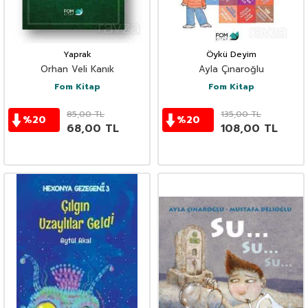
Yaprak
Öykü Deyim
Orhan Veli Kanık
Ayla Çınaroğlu
Fom Kitap
Fom Kitap
85,00
TL
135,00
TL
%
20
%
20
68,00
TL
108,00
TL