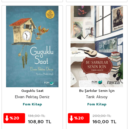
Guguklu Saat
Bu Şarkılar Senin İçin
Elvan Pektaş Deniz
Tarık Aksoy
Fom Kitap
Fom Kitap
136,00
TL
200,00
TL
%
20
%
20
108,80
TL
160,00
TL