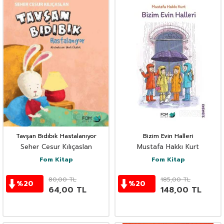
Tavşan Bıdıbık Hastalanıyor
Bizim Evin Halleri
Seher Cesur Kılıçaslan
Mustafa Hakkı Kurt
Fom Kitap
Fom Kitap
80,00
TL
185,00
TL
%
20
%
20
64,00
TL
148,00
TL