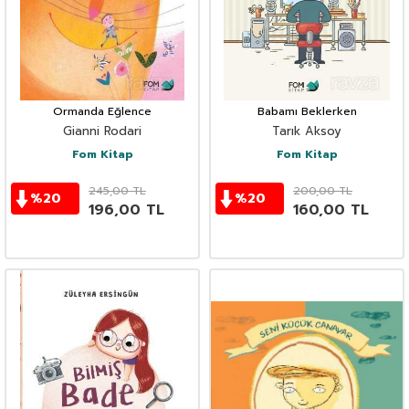
Ormanda Eğlence
Babamı Beklerken
Gianni Rodari
Tarık Aksoy
Fom Kitap
Fom Kitap
245,00
TL
200,00
TL
%
20
%
20
196,00
TL
160,00
TL