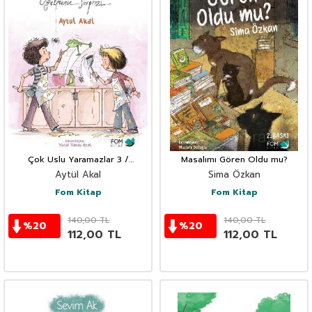
Çok Uslu Yaramazlar 3 /
Masalımı Gören Oldu mu?
Öğretmenin Sürprizi
Aytül Akal
Sima Özkan
Fom Kitap
Fom Kitap
140,00
TL
140,00
TL
%
20
%
20
112,00
TL
112,00
TL