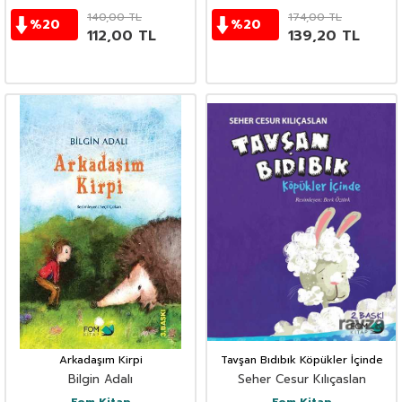
140,00
TL
174,00
TL
%
20
%
20
112,00
TL
139,20
TL
Arkadaşım Kirpi
Tavşan Bıdıbık Köpükler İçinde
Bilgin Adalı
Seher Cesur Kılıçaslan