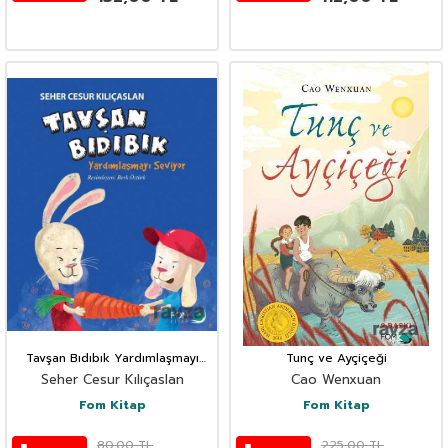
Tavşan Bıdıbık Yardımlaşmayı
Tunç ve Ayçiçeği
Seviyor
Seher Cesur Kılıçaslan
Cao Wenxuan
Fom Kitap
Fom Kitap
80,00
TL
225,00
TL