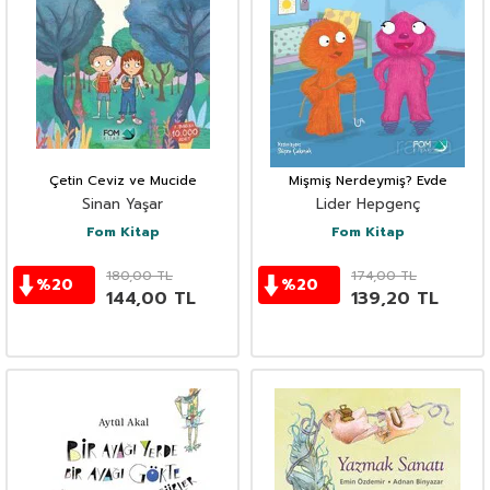
Çetin Ceviz ve Mucide
Mişmiş Nerdeymiş? Evde
Sinan Yaşar
Lider Hepgenç
Fom Kitap
Fom Kitap
180,00
TL
174,00
TL
%
20
%
20
144,00
TL
139,20
TL