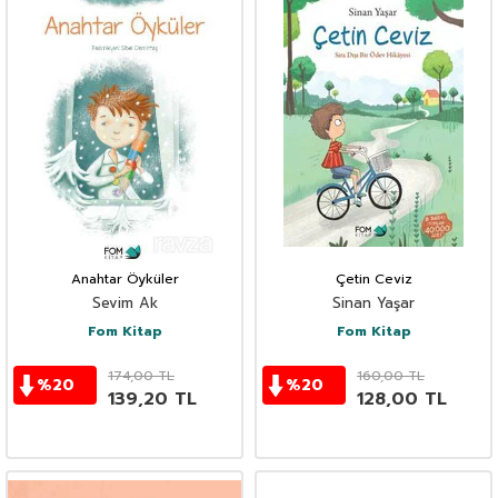
Anahtar Öyküler
Çetin Ceviz
Sevim Ak
Sinan Yaşar
Fom Kitap
Fom Kitap
174,00
TL
160,00
TL
%
20
%
20
139,20
TL
128,00
TL