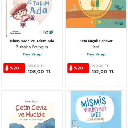
Bilmiş Bade ve Takım Ada
Seni Küçük Canavar
Züleyha Ersingün
Isol
Fom Kitap
Fom Kitap
135,00
TL
190,00
TL
%
20
%
20
108,00
TL
152,00
TL