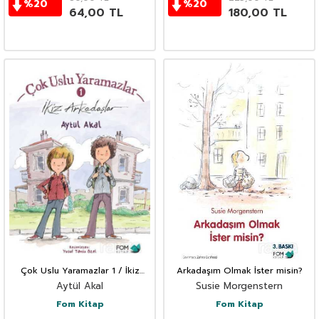
%
20
%
20
64,00
TL
180,00
TL
Çok Uslu Yaramazlar 1 / İkiz
Arkadaşım Olmak İster misin?
Arkadaşlar
Aytül Akal
Susie Morgenstern
Fom Kitap
Fom Kitap