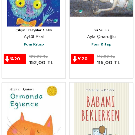
Çılgın Uzaylılar Geldi
Su Su Su
Aytül Akal
Ayla Çınaroğlu
Fom Kitap
Fom Kitap
190,00
TL
145,00
TL
%
20
%
20
152,00
TL
116,00
TL