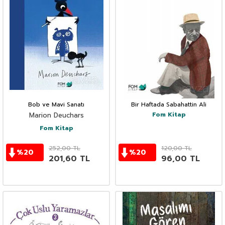
Bob ve Mavi Sanatı
Bir Haftada Sabahattin Ali
Fom Kitap
Marion Deuchars
Fom Kitap
252,00
TL
120,00
TL
%
20
%
20
201,60
TL
96,00
TL