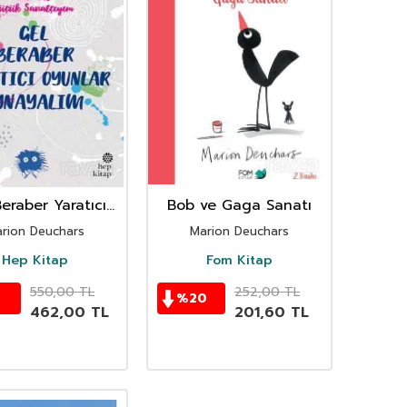
eraber Yaratıcı
Bob ve Gaga Sanatı
lar Oynayalım
rion Deuchars
Marion Deuchars
Hep Kitap
Fom Kitap
550,00
TL
252,00
TL
6
%
20
462,00
TL
201,60
TL