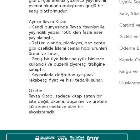
gibi birçok alanda yüzlerce yayınevinin
Asım Uysal
(36)
Üyelik Sö
eserini okurlarla buluşturan güçlü bir
Asiye Aslı Aslaner
(48)
satış platformudur.
Satış Söz
Aslıhan Cengiz
(45)
Ayrıca Ravza Kitap:
Garanti ve
Atasoy Müftüoğlu
(46)
• Kendi bünyesinde Ravza Yayınları ile
yayıncılık yapar, 1500 den fazla eser
Attila İlhan
(47)
Gizlilik v
yayınlamıştır,
Av. Erhan Günay
(38)
• Defter, ajanda, planlayıcı, bez çanta
Ödeme Bil
gibi özellikle İslami temalı hobi ürünleri
Aydoğan Yavaşlı
(40)
üretir ve satar,
Ayla Çınaroğlu
(82)
• Geniş bir üye kitlesine (yüz binlerce
Kapıda 
kullanıcı) ve düzenli ziyaretçi trafiğine
Ayla Kutlu
(34)
sahiptir,
Kargo ve 
Ayşe Kulin
(61)
• Yayıncılarla doğrudan çalışarak
rekabetçi fiyat ve hızlı tedarik sunar.
Uluslarara
Aysun Berktay Özmen
(32)
Özetle:
Aytül Akal
(169)
Ravza Kitap, sadece kitap satan bir
Aziz Nesin
(125)
site değil; okuma, düşünme ve üretme
kültürünü merkeze alan bir
Aziz Sivaslıoğlu
(34)
ekosistemdir.
Bahar Çelik
(37)
Beatrix Potter
(59)
Bediüzzaman Said Nursi
(534)
Behiç Ak
(42)