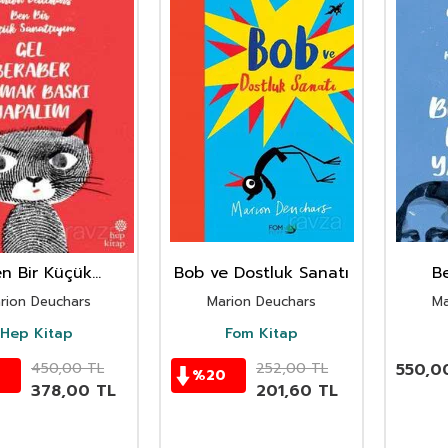
n Bir Küçük
Bob ve Dostluk Sanatı
B
atçıyım / Gel
Sa
rion Deuchars
Marion Deuchars
Ma
er Parmak Baskı
Berab
Yapalım
Hep Kitap
Fom Kitap
450,00
TL
252,00
TL
550,0
%
20
378,00
TL
201,60
TL