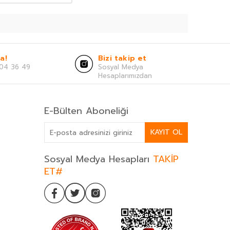
a!
Bizi takip et
04 36 49
Sosyal Medya
Hesaplarımızdan
E-Bülten Aboneliği
KAYIT OL
Sosyal Medya Hesapları
TAKİP
ET#