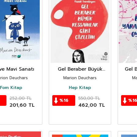
ve Mavi Sanatı
Gel Beraber Büyük
Gel B
Ressamlar Gibi Çizelim
Oyun
rion Deuchars
Marion Deuchars
Ma
Fom Kitap
Hep Kitap
252,00
TL
550,00
TL
0
%
16
%
1
201,60
TL
462,00
TL