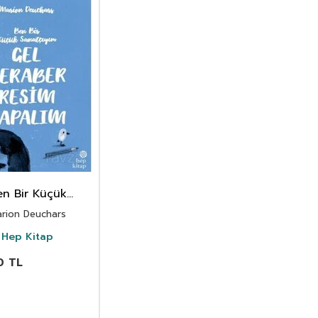
en Bir Küçük
natçıyım, Gel
rion Deuchars
er Resim Yapalım
Hep Kitap
0
TL