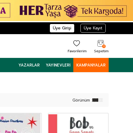
Üye Girişi
Üye Kayıt
0
Favorilerim
Sepetim
YAZARLAR
YAYINEVLERI
KAMPANYALAR
Görünüm :