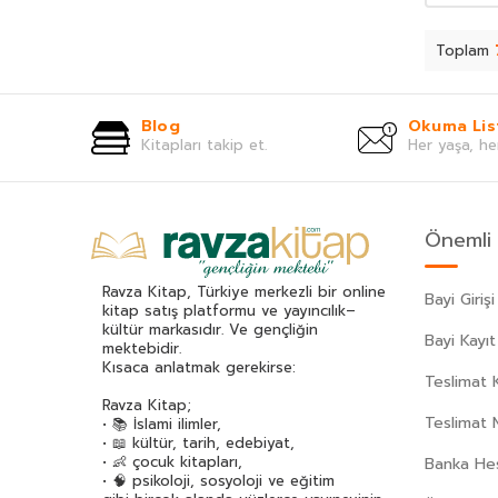
Akif Manaf
(46)
Alev Alatlı
(45)
Toplam
Alexandr Sergeyeviç Puşkin
(49)
Alexandre Dumas
(113)
Blog
Okuma Lis
Alfred Adler
(62)
Kitapları takip et.
Her yaşa, he
Ali Haydar Haksal
(53)
Ali Kuzu
(42)
Alphonse Daudet
(40)
Önemli 
Andre Gide
(43)
Anita Ganeri
(32)
Ravza Kitap, Türkiye merkezli bir online
Bayi Girişi
Anonim
(300)
kitap satış platformu ve yayıncılık–
kültür markasıdır. Ve gençliğin
Antoine De Saint Exupery
(174)
Bayi Kayıt
mektebidir.
Anton Çehov
(163)
Kısaca anlatmak gerekirse:
Teslimat K
Arif Pamuk
(45)
Ravza Kitap;
Aristoteles (Aristo)
(89)
Teslimat 
• 📚 İslami ilimler,
• 📖 kültür, tarih, edebiyat,
Arthur Schopenhauer
(77)
• 👶 çocuk kitapları,
Banka Hes
Asena Meriç
(42)
• 🧠 psikoloji, sosyoloji ve eğitim