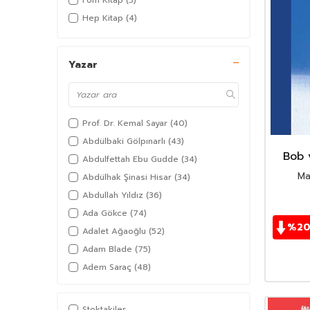
Fom Kitap
(3)
Hep Kitap
(4)
Yazar
Prof. Dr. Kemal Sayar
(40)
Abdülbaki Gölpınarlı
(43)
Bob 
Abdulfettah Ebu Gudde
(34)
Ma
Abdülhak Şinasi Hisar
(34)
Abdullah Yıldız
(36)
Ada Gökce
(74)
%
2
Adalet Ağaoğlu
(52)
Adam Blade
(75)
Adem Saraç
(48)
Adil Akkoyunlu
(36)
Afşar Timuçin
(38)
Stoktakiler