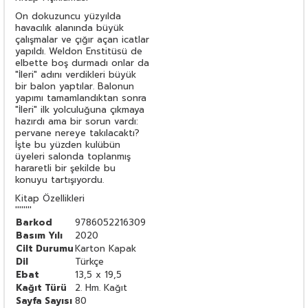
On dokuzuncu yüzyılda
havacılık alanında büyük
çalışmalar ve çığır açan icatlar
yapıldı. Weldon Enstitüsü de
elbette boş durmadı onlar da
"İleri" adını verdikleri büyük
bir balon yaptılar. Balonun
yapımı tamamlandıktan sonra
"İleri" ilk yolculuğuna çıkmaya
hazırdı ama bir sorun vardı:
pervane nereye takılacaktı?
İşte bu yüzden kulübün
üyeleri salonda toplanmış
hararetli bir şekilde bu
konuyu tartışıyordu.
Kitap Özellikleri
''''''''
Barkod
9786052216309
Basım Yılı
2020
Cilt Durumu
Karton Kapak
Dil
Türkçe
Ebat
13,5 x 19,5
Kağıt Türü
2. Hm. Kağıt
Sayfa Sayısı
80