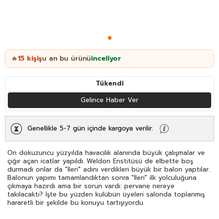
15
kişi
şu an bu ürünü
inceliyor
🔥
Tükendi
Gelince Haber Ver
Genellikle 5-7 gün içinde kargoya verilir.
On dokuzuncu yüzyılda havacılık alanında büyük çalışmalar ve
çığır açan icatlar yapıldı. Weldon Enstitüsü de elbette boş
durmadı onlar da "İleri" adını verdikleri büyük bir balon yaptılar.
Balonun yapımı tamamlandıktan sonra "İleri" ilk yolculuğuna
çıkmaya hazırdı ama bir sorun vardı: pervane nereye
takılacaktı? İşte bu yüzden kulübün üyeleri salonda toplanmış
hararetli bir şekilde bu konuyu tartışıyordu.