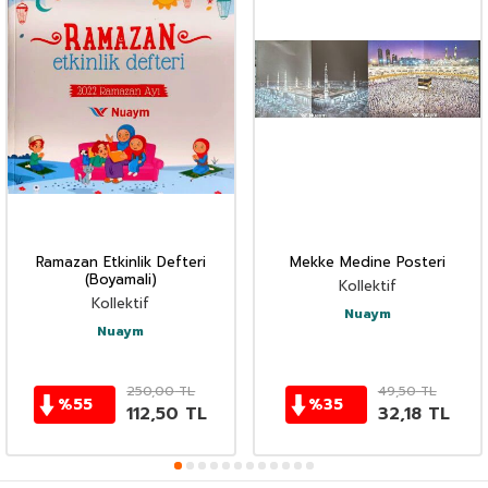
Ramazan Etkinlik Defteri
Mekke Medine Posteri
(Boyamali)
Kollektif
Kollektif
Nuaym
Nuaym
250,00
TL
49,50
TL
%
55
%
35
112,50
TL
32,18
TL