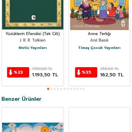
Yüzüklerin Efendisi (Tek Cilt)
Anne Terliği
J. R. R. Tolkien
Anıl Basılı
Metis Yayınları
Timaş Çocuk Yayınları
1.550,00
TL
250,00
TL
%
23
%
35
1.193,50
TL
162,50
TL
Benzer Ürünler