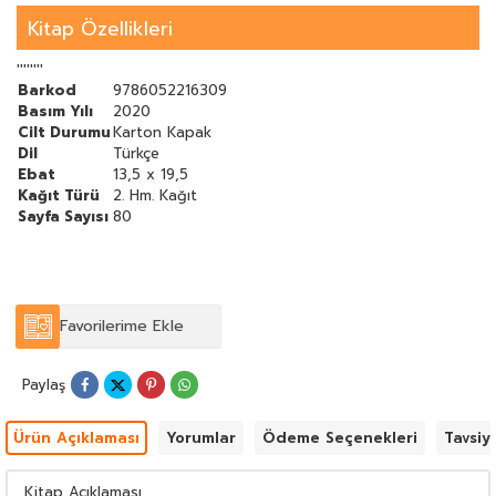
Kitap Özellikleri
''''''''
Barkod
9786052216309
Basım Yılı
2020
Cilt Durumu
Karton Kapak
Dil
Türkçe
Ebat
13,5 x 19,5
Kağıt Türü
2. Hm. Kağıt
Sayfa Sayısı
80
Favorilerime Ekle
Paylaş
Ürün Açıklaması
Yorumlar
Ödeme Seçenekleri
Tavsiy
Kitap Açıklaması