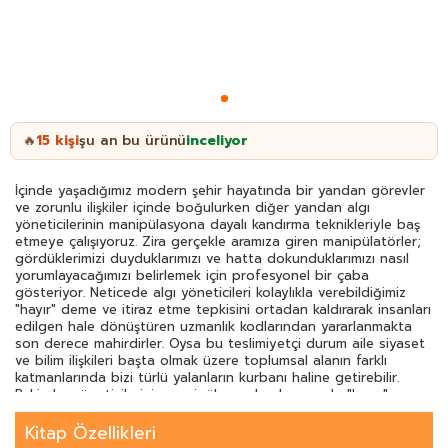
15
kişi
şu an bu ürünü
inceliyor
🔥
İçinde yaşadığımız modern şehir hayatında bir yandan görevler
ve zorunlu ilişkiler içinde boğulurken diğer yandan algı
yöneticilerinin manipülasyona dayalı kandırma teknikleriyle baş
etmeye çalışıyoruz. Zira gerçekle aramıza giren manipülatörler;
gördüklerimizi duyduklarımızı ve hatta dokunduklarımızı nasıl
yorumlayacağımızı belirlemek için profesyonel bir çaba
gösteriyor. Neticede algı yöneticileri kolaylıkla verebildiğimiz
"hayır" deme ve itiraz etme tepkisini ortadan kaldırarak insanları
edilgen hale dönüştüren uzman­lık kodlarından yararlanmakta
son derece mahirdirler. Oysa bu teslimiyetçi durum aile siyaset
ve bilim ilişkileri başta olmak üzere toplumsal alanın farklı
katmanlarında bizi türlü yalanların kurbanı haline getirebilir.
Peki algı yöneticilerinin manipülasyonları karşısında "hayır"
demek hepimize neden bu kadar zor gelir? Usta yalancıların
yönettiği bir dünyada yaşadığımızın farkında mıyız? Onay­
Kitap Özellikleri
lamadığımız düşünceleri onaylar görünmek pahasına bizi