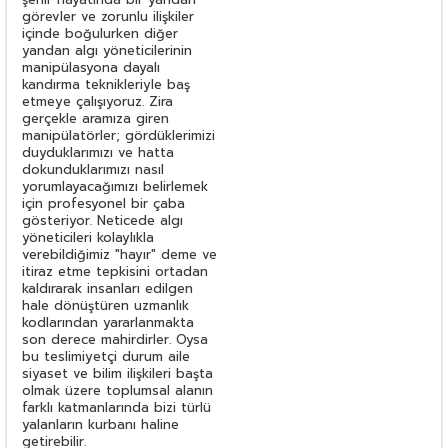
görevler ve zorunlu ilişkiler
içinde boğulurken diğer
yandan algı yöneticilerinin
manipülasyona dayalı
kandırma teknikleriyle baş
etmeye çalışıyoruz. Zira
gerçekle aramıza giren
manipülatörler; gördüklerimizi
duyduklarımızı ve hatta
dokunduklarımızı nasıl
yorumlayacağımızı belirlemek
için profesyonel bir çaba
gösteriyor. Neticede algı
yöneticileri kolaylıkla
verebildiğimiz "hayır" deme ve
itiraz etme tepkisini ortadan
kaldırarak insanları edilgen
hale dönüştüren uzman­lık
kodlarından yararlanmakta
son derece mahirdirler. Oysa
bu teslimiyetçi durum aile
siyaset ve bilim ilişkileri başta
olmak üzere toplumsal alanın
farklı katmanlarında bizi türlü
yalanların kurbanı haline
getirebilir.