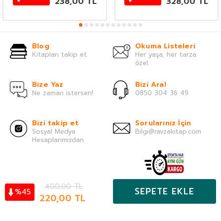
238,00
TL
328,00
TL
Blog
Okuma Listeleri
Kitapları takip et.
Her yaşa, her tarza
özel.
Bize Yaz
Bizi Ara!
Ne zaman istersen!
0850 304 36 49
Bizi takip et
Sorularınız İçin
Sosyal Medya
Bilgi@ravzakitap.com
Hesaplarımızdan
400,00
TL
Önemli Bilgiler
SEPETE EKLE
45
%
Kategoriler
220,00
TL
Hesabım
Favoriler
Sepet
Hızlı Erişim