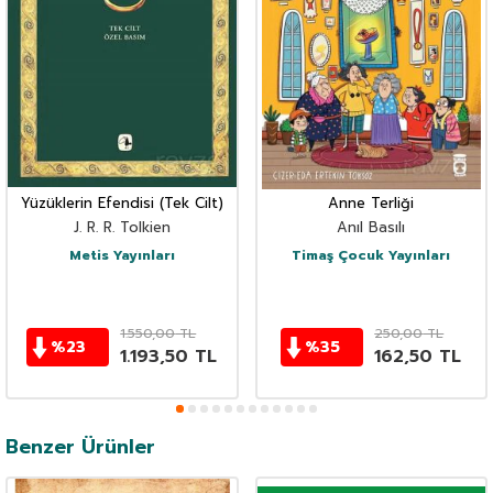
Yüzüklerin Efendisi (Tek Cilt)
Anne Terliği
J. R. R. Tolkien
Anıl Basılı
Metis Yayınları
Timaş Çocuk Yayınları
1.550,00
TL
250,00
TL
%
23
%
35
1.193,50
TL
162,50
TL
Benzer Ürünler