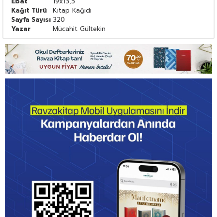
Ebat
19x13,5
Kağıt Türü
Kitap Kağıdı
Sayfa Sayısı
320
Yazar
Mücahit Gültekin