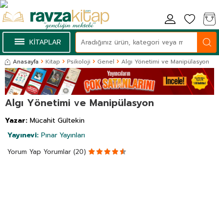
KİTAPLAR
Anasayfa
Kitap
Psikoloji
Genel
Algı Yönetimi ve Manipülasyon
Algı Yönetimi ve Manipülasyon
Yazar:
Mücahit Gültekin
Yayınevi:
Pınar Yayınları
Yorum Yap
Yorumlar (20)