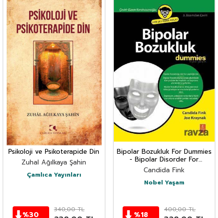
Psikoloji ve Psikoterapide Din
Bipolar Bozukluk For Dummies
- Bipolar Disorder For
Zuhal Ağılkaya Şahin
Dummies
Candida Fink
Çamlıca Yayınları
Nobel Yaşam
340,00
TL
400,00
TL
%
30
%
18