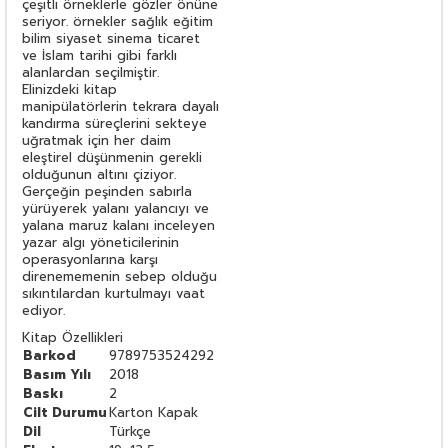
çeşitli örneklerle gözler önüne
seriyor. örnekler sağlık eğitim
bilim siyaset sinema ticaret
ve İslam tarihi gibi farklı
alanlardan seçilmiştir.
Elinizdeki kitap
manipülatörlerin tekrara dayalı
kandırma süreçlerini sekteye
uğratmak için her daim
eleştirel düşün­menin gerekli
olduğunun altını çiziyor.
Gerçeğin peşinden sabırla
yürüyerek yalanı yalancıyı ve
yalana maruz kalanı inceleyen
yazar algı yöneticilerinin
operasyonlarına karşı
direnememenin sebep olduğu
sıkıntılardan kurtulmayı vaat
ediyor.
Kitap Özellikleri
Barkod
9789753524292
Basım Yılı
2018
Baskı
2
Cilt Durumu
Karton Kapak
Dil
Türkçe