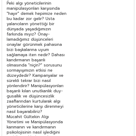
Peki algı yöneticilerinin
manipülasyonları karşısında
"hayır" demek hepimize neden
bu kadar zor gelir? Usta
yalancıların yönettiği bir
dünyada yaşadığımızın
farkında mıyız? Onay­
lamadığımız düşünceleri
onaylar görünmek pahasına
bizi başkalarına uyum
sağlamaya iten nedir? Dahası
kandırmanın başarılı
olmasında "niçin?" sorusunu
sormayışımızın etkisi ne
düzeydedir? Kampanyalar ve
sürekli tekrar bizi nasıl
yönlendirir? Manipülasyonları
başarılı kılan unutkanlık duy­
gusallık ve düşüncesizlik
zaaflarından kurtularak algı
yöneti­cilerine karşı direnmeyi
nasıl başarabiliriz?
Mücahit Gültekin Algı
Yönetimi ve Manipülasyonda
kanmanın ve kandırmanın
psikolojisinin nasıl işlediğini