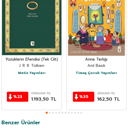
Yüzüklerin Efendisi (Tek Cilt)
Anne Terliği
J. R. R. Tolkien
Anıl Basılı
Metis Yayınları
Timaş Çocuk Yayınları
1.550,00
TL
250,00
TL
%
23
%
35
1.193,50
TL
162,50
TL
Benzer Ürünler