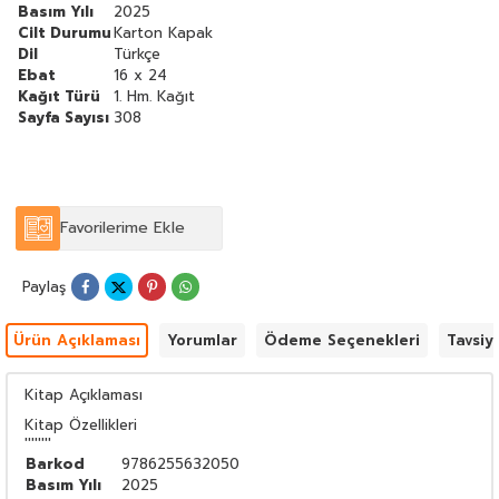
Basım Yılı
2025
Cilt Durumu
Karton Kapak
Dil
Türkçe
Ebat
16 x 24
Kağıt Türü
1. Hm. Kağıt
Sayfa Sayısı
308
Favorilerime Ekle
Paylaş
Ürün Açıklaması
Yorumlar
Ödeme Seçenekleri
Tavsiy
Kitap Açıklaması
Kitap Özellikleri
''''''''
Barkod
9786255632050
Basım Yılı
2025