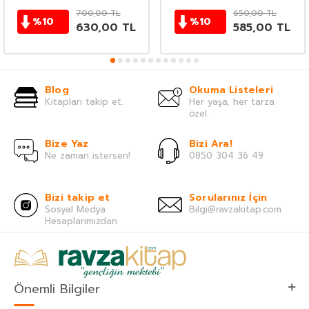
700,00
TL
650,00
TL
%
10
%
10
630,00
TL
585,00
TL
Blog
Okuma Listeleri
Kitapları takip et.
Her yaşa, her tarza
özel.
Bize Yaz
Bizi Ara!
Ne zaman istersen!
0850 304 36 49
Bizi takip et
Sorularınız İçin
Sosyal Medya
Bilgi@ravzakitap.com
Hesaplarımızdan
Önemli Bilgiler