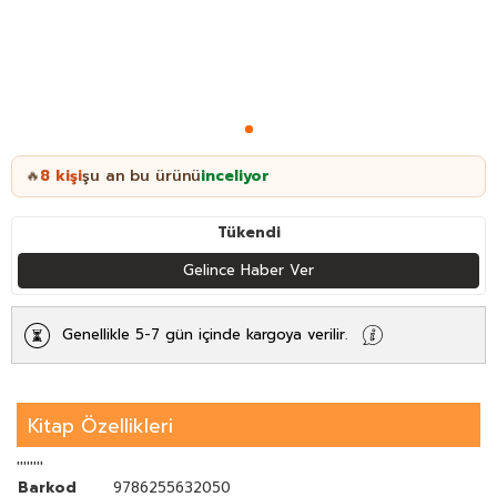
8
kişi
şu an bu ürünü
inceliyor
🔥
Tükendi
Gelince Haber Ver
Genellikle 5-7 gün içinde kargoya verilir.
Kitap Özellikleri
''''''''
Barkod
9786255632050