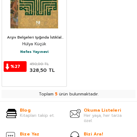
Arşiv Belgeleri Işığında İstiklal
Harbi'nde Mevleviler ve
Hülya Küçük
Bektaşiler
Nefes Yayınevi
450,00
TL
%
27
328,50
TL
Toplam
5
ürün bulunmaktadır.
Blog
Okuma Listeleri
Kitapları takip et.
Her yaşa, her tarza
özel.
Bize Yaz
Bizi Ara!