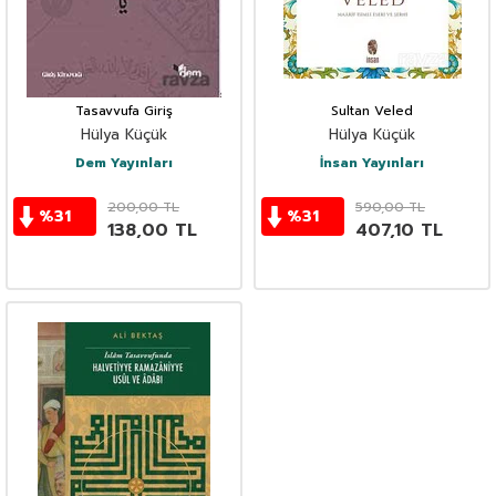
Tasavvufa Giriş
Sultan Veled
Hülya Küçük
Hülya Küçük
Dem Yayınları
İnsan Yayınları
200,00
TL
590,00
TL
%
31
%
31
138,00
TL
407,10
TL