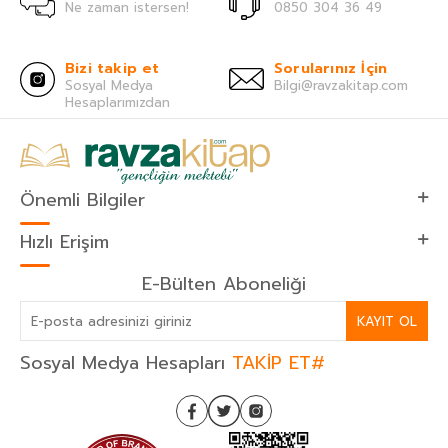
Ne zaman istersen!
0850 304 36 49
Bizi takip et
Sorularınız İçin
Sosyal Medya
Bilgi@ravzakitap.com
Hesaplarımızdan
Önemli Bilgiler
Hızlı Erişim
E-Bülten Aboneliği
KAYIT OL
Sosyal Medya Hesapları
TAKİP ET#