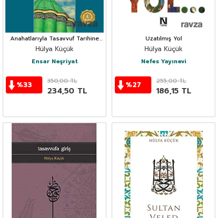
Anahatlarıyla Tasavvuf Tarihine
Uzatılmış Yol
Giriş
Hülya Küçük
Hülya Küçük
Ensar Neşriyat
Nefes Yayınevi
350,00
TL
255,00
TL
%
33
%
27
234,50
TL
186,15
TL