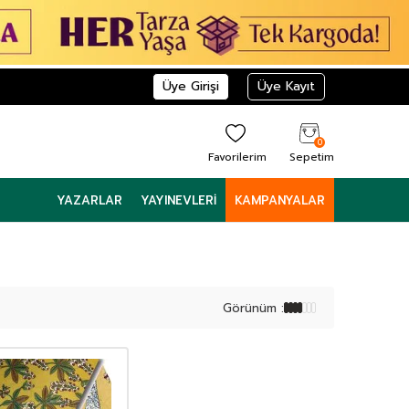
Üye Girişi
Üye Kayıt
0
Favorilerim
Sepetim
YAZARLAR
YAYINEVLERI
KAMPANYALAR
Görünüm :