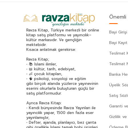
Akif Manaf
(46)
Alev Alatlı
(46)
Önemli 
Alexandr Sergeyeviç Puşkin
(49)
Alexandre Dumas
(113)
Ravza Kitap, Türkiye merkezli bir online
Bayi Girişi
Alfred Adler
(63)
kitap satış platformu ve yayıncılık–
kültür markasıdır. Ve gençliğin
Ali Erkan Kavaklı
(33)
Bayi Kayıt
mektebidir.
Ali Haydar Haksal
(53)
Kısaca anlatmak gerekirse:
Teslimat K
Ali Kuzu
(42)
Ravza Kitap;
Alphonse Daudet
(40)
Teslimat 
• 📚 İslami ilimler,
• 📖 kültür, tarih, edebiyat,
Andre Gide
(43)
• 👶 çocuk kitapları,
Banka Hes
Anonim
(301)
• 🧠 psikoloji, sosyoloji ve eğitim
gibi birçok alanda yüzlerce yayınevinin
Üyelik Sö
Antoine De Saint Exupery
(174)
eserini okurlarla buluşturan güçlü bir
Anton Çehov
(163)
satış platformudur.
Satış Söz
Arif Pamuk
(45)
Ayrıca Ravza Kitap:
Garanti ve
Aristoteles (Aristo)
(91)
• Kendi bünyesinde Ravza Yayınları ile
yayıncılık yapar, 1500 den fazla eser
Arthur Schopenhauer
(76)
Gizlilik v
yayınlamıştır,
Asena Meriç
(42)
• Defter, ajanda, planlayıcı, bez çanta
Ödeme Bil
gibi özellikle İslami temalı hobi ürünleri