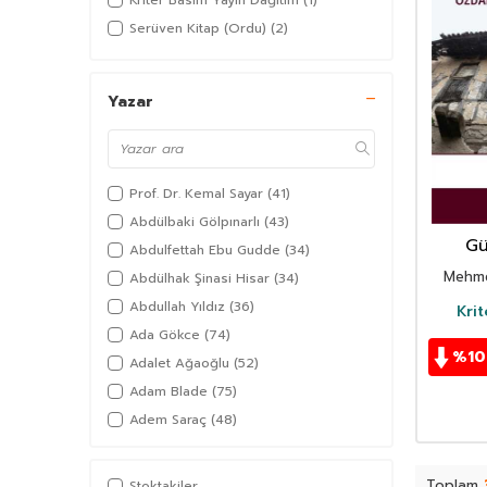
Kriter Basım Yayın Dağıtım
(1)
Serüven Kitap (Ordu)
(2)
Yazar
Prof. Dr. Kemal Sayar
(41)
Abdülbaki Gölpınarlı
(43)
Gü
Abdulfettah Ebu Gudde
(34)
Özdare
Mehme
Abdülhak Şinasi Hisar
(34)
Abdullah Yıldız
(36)
Kri
Ada Gökce
(74)
%
10
Adalet Ağaoğlu
(52)
Adam Blade
(75)
Adem Saraç
(48)
Adil Akkoyunlu
(36)
Afşar Timuçin
(38)
Toplam
Stoktakiler