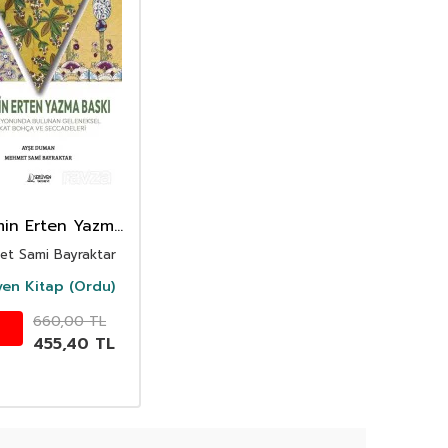
in Erten Yazma
 Koleksiyonunda
t Sami Bayraktar
nan Geleneksel
kat Bohça ve
ven Kitap (Ordu)
Seccadeleri
660,00
TL
455,40
TL