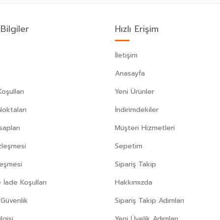
Bilgiler
Hızlı Erişim
İletişim
Anasayfa
oşulları
Yeni Ürünler
Noktaları
İndirimdekiler
apları
Müşteri Hizmetleri
zleşmesi
Sepetim
leşmesi
Sipariş Takip
 İade Koşulları
Hakkımızda
e Güvenlik
Sipariş Takip Adımları
gisi
Yeni Üyelik Adımları