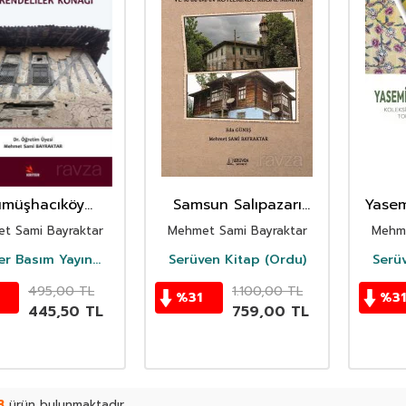
müşhacıköy
Samsun Salıpazarı
Yasem
ndeliler Konağı
İlçesi Alan Karacaören
Baskı
t Sami Bayraktar
Mehmet Sami Bayraktar
Mehme
ve Karaman
Bulu
Köylerinde Kırsal
To
ter Basım Yayın
Serüven Kitap (Ordu)
Serü
Dağıtım
Mimari
495,00
TL
1.100,00
TL
%
31
%
31
445,50
TL
759,00
TL
3
ürün bulunmaktadır.