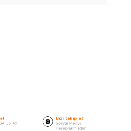
a!
Bizi takip et
04 36 49
Sosyal Medya
Hesaplarımızdan