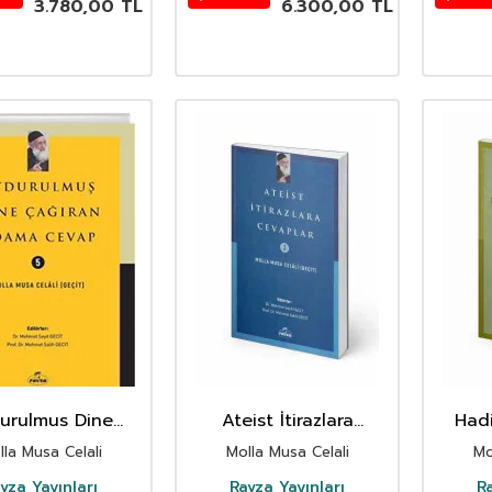
3.780,00
TL
6.300,00
TL
urulmus Dine
Ateist İtirazlara
Hadi
an Adama Cevap
Cevaplar
lla Musa Celali
Molla Musa Celali
Mo
vza Yayınları
Ravza Yayınları
Ra