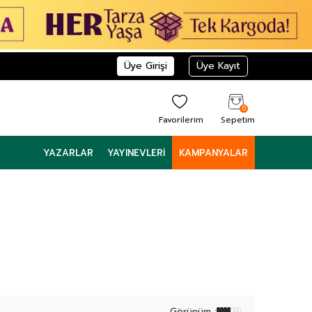
Üye Girişi
Üye Kayıt
0
Favorilerim
Sepetim
YAZARLAR
YAYINEVLERI
KAMPANYALAR
Görünüm :