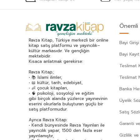
Burhan Cahit Morkaya
(43)
Burhan Yetkil
(92)
Çağrı Odabaşı
(43)
Önemli 
Cahit Zarifoğlu
(70)
Can Dündar
(37)
Ravza Kitap, Türkiye merkezli bir online
Bayi Girişi
kitap satış platformu ve yayıncılık–
Can Yücel
(33)
kültür markasıdır. Ve gençliğin
Bayi Kayıt
Canan Tan
(36)
mektebidir.
Kısaca anlatmak gerekirse:
Carlo Collodi
(60)
Teslimat K
Ravza Kitap;
Celal Akbaş
(34)
Teslimat 
• 📚 İslami ilimler,
Ebi Bişir Muhammed Halil Ezzrruk
(36)
• 📖 kültür, tarih, edebiyat,
• 👶 çocuk kitapları,
Cemal Şakar
(39)
Banka Hes
• 🧠 psikoloji, sosyoloji ve eğitim
Cemalnur Sargut
(47)
gibi birçok alanda yüzlerce yayınevinin
Üyelik Sö
eserini okurlarla buluşturan güçlü bir
Cemil Kavukçu
(32)
satış platformudur.
Satış Söz
Cemil Koçak
(33)
Ayrıca Ravza Kitap:
Cengiz Aytmatov
(66)
Garanti ve
• Kendi bünyesinde Ravza Yayınları ile
Ceren Melek
(49)
yayıncılık yapar, 1500 den fazla eser
Gizlilik v
yayınlamıştır,
Cezmi Ersöz
(58)