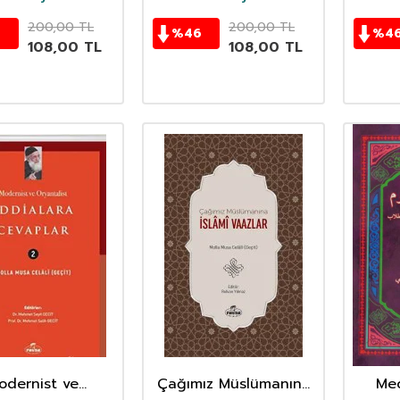
200,00
TL
200,00
TL
6
%
46
%
4
108,00
TL
108,00
TL
odernist ve
Çağımız Müslümanına
Me