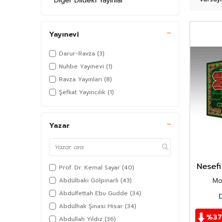
Diğer Dildeki Yayınlar
Yayınevi
Darur-Ravza
(3)
Nuhbe Yayınevi
(1)
Ravza Yayınları
(8)
Şefkat Yayıncılık
(1)
Yazar
Nesefi
Prof. Dr. Kemal Sayar
(40)
(6 C
Mo
Abdülbaki Gölpınarlı
(43)
Mesâl
Abdulfettah Ebu Gudde
(34)
Abdülhak Şinasi Hisar
(34)
%
37
Abdullah Yıldız
(36)