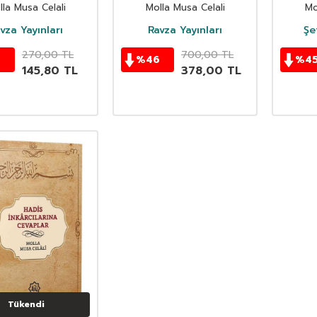
talist Iddialara
İslami Vaazlar
(İli
lla Musa Celali
Molla Musa Celali
Mo
vaplar Ravza
Yayinlari
vza Yayınları
Ravza Yayınları
Şe
270,00
TL
700,00
TL
6
%
46
%
4
145,80
TL
378,00
TL
Tükendi