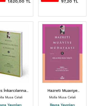
1.620,00
TL
97,20
TL
s İnkarcılarına
Hazreti Muaviye
Cevaplar
Müdafaasi
lla Musa Celali
Molla Musa Celali
vza Yayınları
Ravza Yayınları