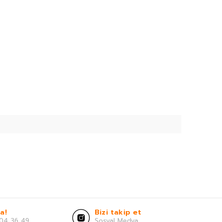
a!
Bizi takip et
04 36 49
Sosyal Medya