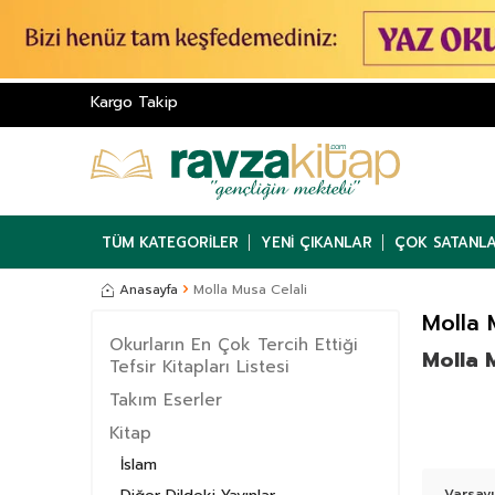
Kargo Takip
TÜM KATEGORILER
YENI ÇIKANLAR
ÇOK SATANL
Anasayfa
Molla Musa Celali
Molla 
Okurların En Çok Tercih Ettiği
Molla M
Tefsir Kitapları Listesi
Takım Eserler
Kitap
İslam