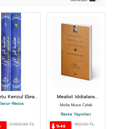
etu Kenzul Ebrar
Mealist Iddialara
apça) (2 Cilt)
Cevaplar Ravza
Darur-Ravza
Molla Musa Celali
Yayinlari
Ravza Yayınları
3.000,00
TL
180,00
TL
6
%
46