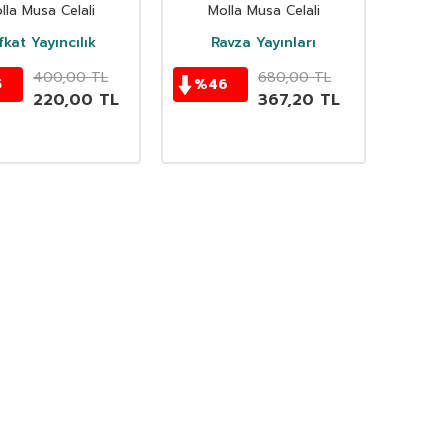
mler Mecmuası)
Iddialara, Ateist
lla Musa Celali
Molla Musa Celali
(Arapça)
Itirazlara ve Hadis
Inkârcilarina Cevaplar
fkat Yayıncılık
Ravza Yayınları
Seti
400,00
TL
680,00
TL
5
%
46
220,00
TL
367,20
TL