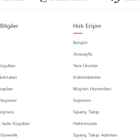
Bilgiler
Hızlı Erişim
İletişim
Anasayfa
oşulları
Yeni Ürünler
Noktaları
İndirimdekiler
apları
Müşteri Hizmetleri
zleşmesi
Sepetim
leşmesi
Sipariş Takip
 İade Koşulları
Hakkımızda
e Güvenlik
Sipariş Takip Adımları