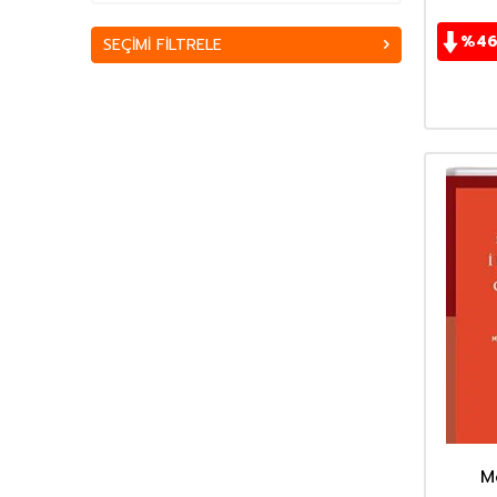
Ahmet Mahmut Ünlü
(152)
%
4
SEÇIMI FILTRELE
Ahmet Mercan
(51)
Ahmet Mithat Efendi
(168)
Ahmet Rasim
(85)
Ahmet Refik Altınay
(67)
Ahmet Seyrek
(65)
Ahmet Ümit
(70)
Akif Manaf
(46)
Alev Alatlı
(45)
Alexandr Sergeyeviç Puşkin
(49)
Alexandre Dumas
(113)
Alfred Adler
(62)
Ali Erkan Kavaklı
(32)
Ali Haydar Haksal
(53)
Ali Kuzu
(42)
Alphonse Daudet
(40)
M
Andre Gide
(43)