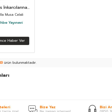
s İnkarcılarına
Cevaplar
lla Musa Celali
hbe Yayınevi
ince Haber Ver
13
ürün bulunmaktadır.
ları
teleri
Bize Yaz
Bizi Ar
r tarza özel.
Ne zaman istersen!
0850 3