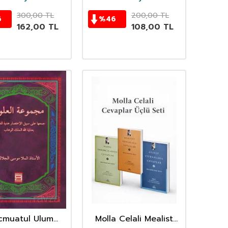
300,00
TL
200,00
TL
6
%
46
162,00
TL
108,00
TL
cmuatul Ulum
Molla Celali Mealist