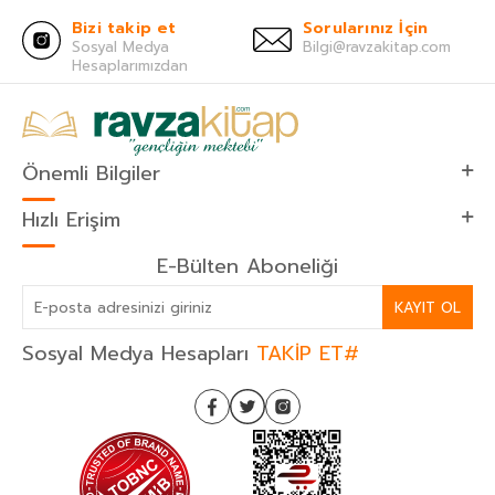
Bizi takip et
Sorularınız İçin
Sosyal Medya
Bilgi@ravzakitap.com
Hesaplarımızdan
Önemli Bilgiler
Hızlı Erişim
E-Bülten Aboneliği
KAYIT OL
Sosyal Medya Hesapları
TAKİP ET#