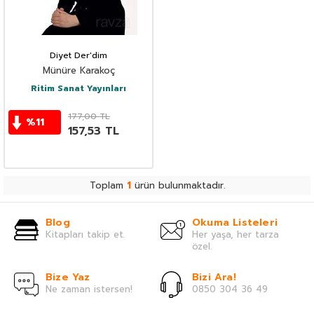
Diyet Der'dim
Münüre Karakoç
Ritim Sanat Yayınları
177,00
TL
%
11
157,53
TL
Toplam
1
ürün bulunmaktadır.
Blog
Okuma Listeleri
Kitapları takip et.
Her yaşa, her tarza
özel.
Bize Yaz
Bizi Ara!
Ne zaman istersen!
0850 304 36 49