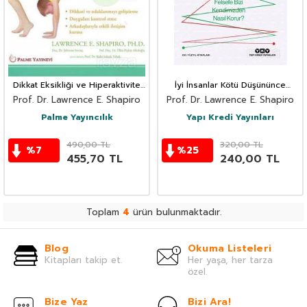
Dikkat Eksikliği ve Hiperaktivite
İyi İnsanlar Kötü Düşününce
Bozukluğu (DEHB) Olan Çocuklar
Felsefe Bizi Kendimizden Nasıl
Prof. Dr. Lawrence E. Shapiro
Prof. Dr. Lawrence E. Shapiro
İçin Alıştırma Kitabı
Korur?
Palme Yayıncılık
Yapı Kredi Yayınları
490,00
TL
320,00
TL
%
7
%
25
455,70
TL
240,00
TL
Toplam
4
ürün bulunmaktadır.
Blog
Okuma Listeleri
Kitapları takip et.
Her yaşa, her tarza
özel.
Bize Yaz
Bizi Ara!