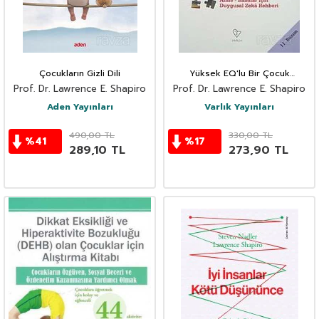
Çocukların Gizli Dili
Yüksek EQ'lu Bir Çocuk
Yetiştirmek
Prof. Dr. Lawrence E. Shapiro
Prof. Dr. Lawrence E. Shapiro
Aden Yayınları
Varlık Yayınları
490,00
TL
330,00
TL
%
41
%
17
289,10
TL
273,90
TL