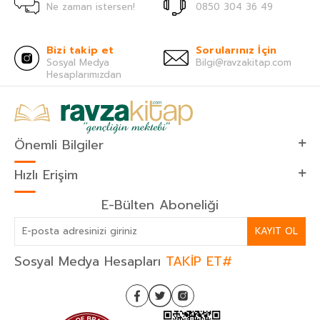
Ne zaman istersen!
0850 304 36 49
Bizi takip et
Sorularınız İçin
Sosyal Medya
Bilgi@ravzakitap.com
Hesaplarımızdan
Önemli Bilgiler
Hızlı Erişim
E-Bülten Aboneliği
KAYIT OL
Sosyal Medya Hesapları
TAKİP ET#