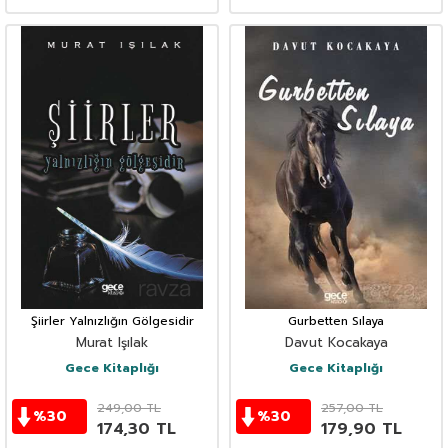
Şiirler Yalnızlığın Gölgesidir
Gurbetten Sılaya
Murat Işılak
Davut Kocakaya
Gece Kitaplığı
Gece Kitaplığı
249,00
TL
257,00
TL
%
30
%
30
174,30
TL
179,90
TL