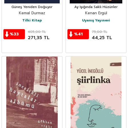
Güneş Yeniden Doğuyor
Ay Işığında Saklı Hüzünler
Kemal Durmaz
Kenan Ergül
Tilki Kitap
Uyanış Yayınevi
405,00
TL
75,00
TL
%
33
%
41
271,35
TL
44,25
TL