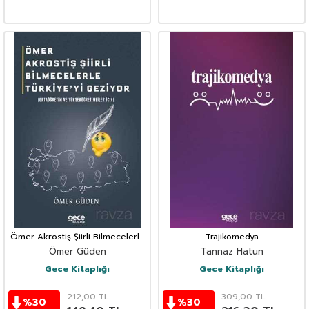
Ömer Akrostiş Şiirli Bilmecelerle
Trajikomedya
Türkiye'yi Geziyor (Ortaöğretim
Ömer Güden
Tannaz Hatun
Ve Yükseköğretimliler İçin)
Gece Kitaplığı
Gece Kitaplığı
212,00
TL
309,00
TL
%
30
%
30