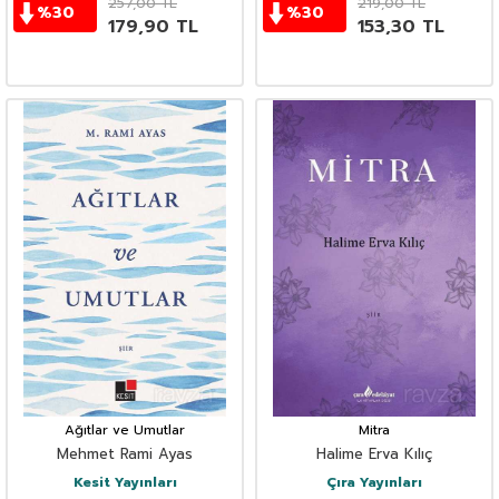
257,00
TL
219,00
TL
%
30
%
30
179,90
TL
153,30
TL
Ağıtlar ve Umutlar
Mitra
Mehmet Rami Ayas
Halime Erva Kılıç
Kesit Yayınları
Çıra Yayınları