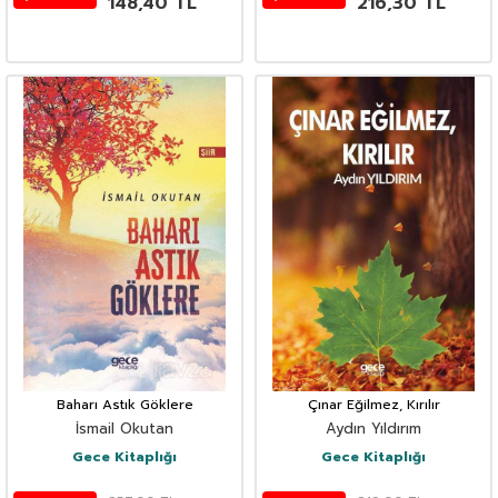
148,40
TL
216,30
TL
Baharı Astık Göklere
Çınar Eğilmez, Kırılır
İsmail Okutan
Aydın Yıldırım
Gece Kitaplığı
Gece Kitaplığı