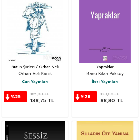
Bütün Şiirleri / Orhan Veli
Yapraklar
Orhan Veli Kanık
Banu Kılan Paksoy
Can Yayınları
İleri Yayınları
185,00
TL
120,00
TL
%
25
%
26
138,75
TL
88,80
TL