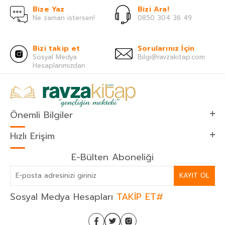
Bize Yaz
Bizi Ara!
Ne zaman istersen!
0850 304 36 49
Bizi takip et
Sorularınız İçin
Sosyal Medya
Bilgi@ravzakitap.com
Hesaplarımızdan
Önemli Bilgiler
Hızlı Erişim
E-Bülten Aboneliği
KAYIT OL
Sosyal Medya Hesapları
TAKİP ET#