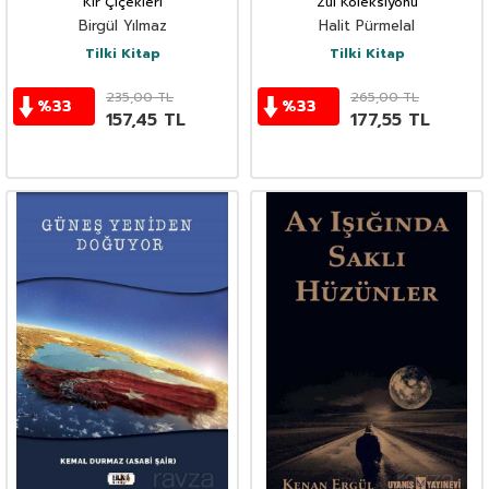
Kır Çiçekleri
Zul Koleksiyonu
Birgül Yılmaz
Halit Pürmelal
Tilki Kitap
Tilki Kitap
235,00
TL
265,00
TL
%
33
%
33
157,45
TL
177,55
TL