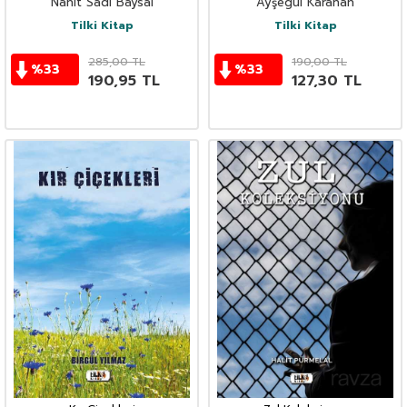
Nahit Sadi Baysal
Ayşegül Karahan
Tilki Kitap
Tilki Kitap
285,00
TL
190,00
TL
%
33
%
33
190,95
TL
127,30
TL