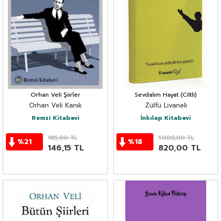
Orhan Veli Şiirler
Sevdalım Hayat (Ciltli)
Orhan Veli Kanık
Zülfü Livaneli
Remzi Kitabevi
İnkılap Kitabevi
185,00
TL
1.000,00
TL
%
21
%
18
146,15
TL
820,00
TL