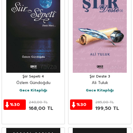
Şiir Sepeti 4
Şiir Deste 3
Özlem Gündoğdu
Ali Tuluk
Gece Kitaplığı
Gece Kitaplığı
240,00
TL
285,00
TL
%
30
%
30
168,00
TL
199,50
TL