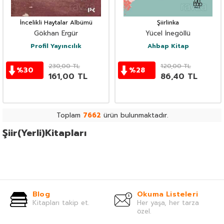
İncelikli Haytalar Albümü
Şiirlinka
Gökhan Ergür
Yücel İnegöllü
Profil Yayıncılık
Ahbap Kitap
230,00
TL
120,00
TL
%
30
%
28
161,00
TL
86,40
TL
Toplam
7662
ürün bulunmaktadır.
Şiir(Yerli)Kitapları
Blog
Okuma Listeleri
Kitapları takip et.
Her yaşa, her tarza
özel.