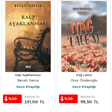
Kalp Ayaklanması
Dağ Lalesi
Necati Sarıca
Onur Önderoğlu
Gece Kitaplığı
Gece Kitaplığı
330,00
TL
165,00
TL
%
30
%
30
231,00
TL
115,50
TL