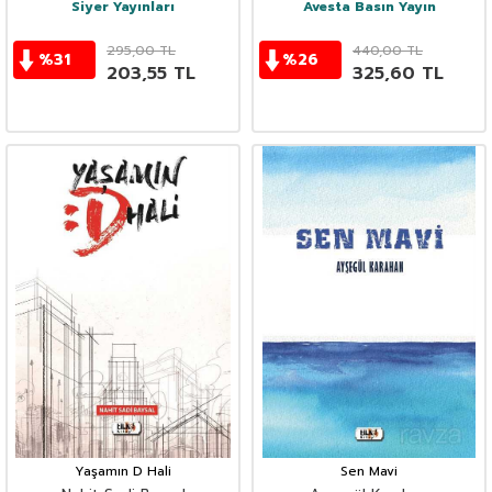
Siyer Yayınları
Avesta Basın Yayın
295,00
TL
440,00
TL
%
31
%
26
203,55
TL
325,60
TL
Yaşamın D Hali
Sen Mavi