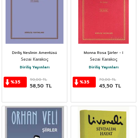
Diriliş Neslinin Amentüsü
Monna Rosa Şiirler - I
Sezai Karakoç
Sezai Karakoç
Diriliş Yayınları
Diriliş Yayınları
90,00
TL
70,00
TL
%
35
%
35
58,50
TL
45,50
TL