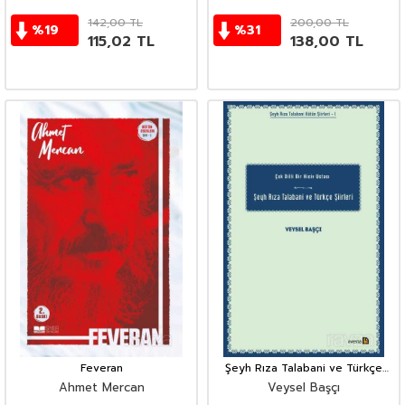
142,00
TL
200,00
TL
%
19
%
31
115,02
TL
138,00
TL
Feveran
Şeyh Rıza Talabani ve Türkçe
Şiirleri
Ahmet Mercan
Veysel Başçı