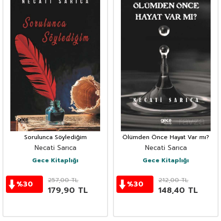
Sorulunca Söylediğim
Ölümden Önce Hayat Var mı?
Necati Sarıca
Necati Sarıca
Gece Kitaplığı
Gece Kitaplığı
257,00
TL
212,00
TL
%
30
%
30
179,90
TL
148,40
TL