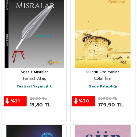
Sessiz Mısralar
Suların Öte Yanına
Ferhat Ataş
Celal İnal
Festival Yayıncılık
Gece Kitaplığı
20,00
TL
257,00
TL
%
31
%
30
13,80
TL
179,90
TL