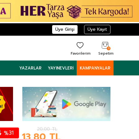
Üye Girişi
Üye Kayıt
0
Favorilerim
Sepetim
YAZARLAR
YAYINEVLERI
KAMPANYALAR
20,00
TL
31
%
13,80
TL