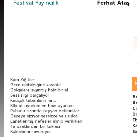
Festival Yayıncılık
Ferhat Ataş
Kara Yiğitler
Gece olabildiğine karanlık
Gölgelere sığınmış hain bir el
Sessizliği parçalıyor
B
Kauçuk tabanların hıncı
Ba
Kâinat uyurken ve hain uyurken
C
Ruhunu sırtında taşıyan delikanlılar
Di
Geceye sızıyor sessizce ve usulca!
E
Lanetlenmiş nefesler alınıp verilirken
Ka
Ta uzaklardan bir kuklacı
Kuklalarını savuruyor
Sa
Şeytan gizlenmiş gülümsemekte