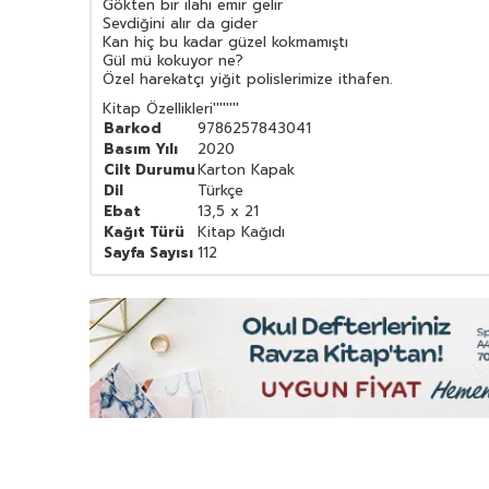
Gökten bir ilahi emir gelir
Sevdiğini alır da gider
Kan hiç bu kadar güzel kokmamıştı
Gül mü kokuyor ne?
Özel harekatçı yiğit polislerimize ithafen.
Kitap Özellikleri
''''''''
Barkod
9786257843041
Basım Yılı
2020
Cilt Durumu
Karton Kapak
Dil
Türkçe
Ebat
13,5 x 21
Kağıt Türü
Kitap Kağıdı
Sayfa Sayısı
112