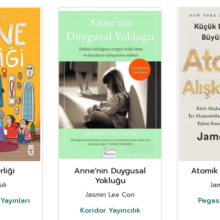
liği
Anne'nin Duygusal
Atomik 
Yokluğu
ılı
Ja
Jasmin Lee Cori
Yayınları
Pegasu
Koridor Yayıncılık