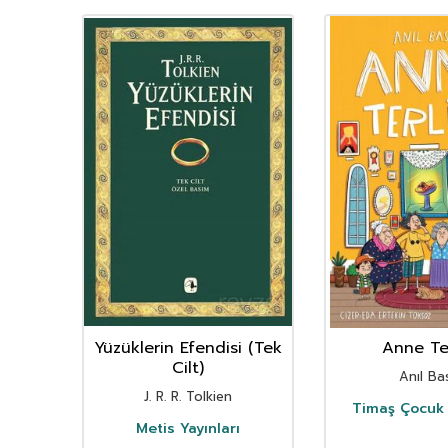
YENI
Ürün
nın
Yüzüklerin Efendisi (Tek
Anne Ter
istan
Cilt)
Anıl Bas
i
J. R. R. Tolkien
Timaş Çocuk 
i
Metis Yayınları