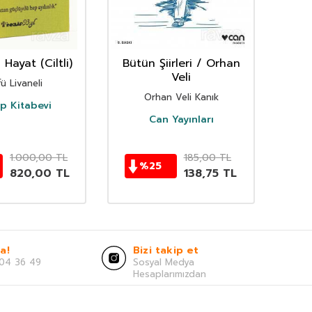
Hayat (Ciltli)
Bütün Şiirleri / Orhan
Veli
ü Livaneli
Orhan Veli Kanık
ap Kitabevi
Can Yayınları
1.000,00
TL
185,00
TL
%
25
820,00
TL
138,75
TL
a!
Bizi takip et
04 36 49
Sosyal Medya
Hesaplarımızdan