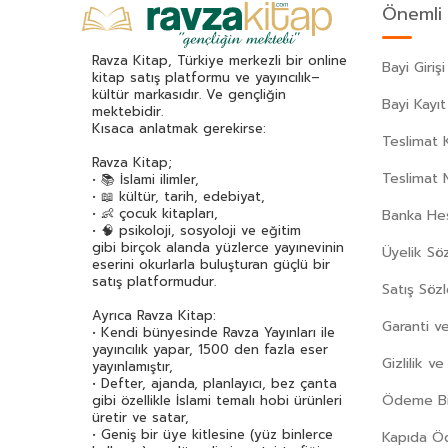
Önemli 
Ravza Kitap, Türkiye merkezli bir online
Bayi Girişi
kitap satış platformu ve yayıncılık–
kültür markasıdır. Ve gençliğin
Bayi Kayıt
mektebidir.
Kısaca anlatmak gerekirse:
Teslimat K
Ravza Kitap;
Teslimat 
• 📚 İslami ilimler,
• 📖 kültür, tarih, edebiyat,
• 👶 çocuk kitapları,
Banka Hes
• 🧠 psikoloji, sosyoloji ve eğitim
gibi birçok alanda yüzlerce yayınevinin
Üyelik Sö
eserini okurlarla buluşturan güçlü bir
satış platformudur.
Satış Söz
Ayrıca Ravza Kitap:
Garanti ve
• Kendi bünyesinde Ravza Yayınları ile
yayıncılık yapar, 1500 den fazla eser
Gizlilik v
yayınlamıştır,
• Defter, ajanda, planlayıcı, bez çanta
Ödeme Bil
gibi özellikle İslami temalı hobi ürünleri
üretir ve satar,
• Geniş bir üye kitlesine (yüz binlerce
Kapıda 