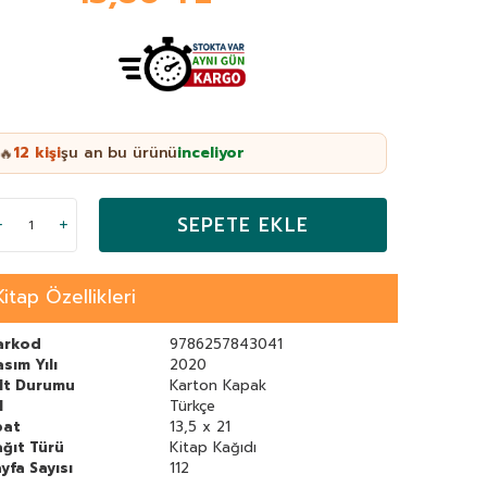
12
kişi
şu an bu ürünü
inceliyor
🔥
SEPETE EKLE
Kitap Özellikleri
arkod
9786257843041
sım Yılı
2020
ilt Durumu
Karton Kapak
l
Türkçe
bat
13,5 x 21
ğıt Türü
Kitap Kağıdı
yfa Sayısı
112