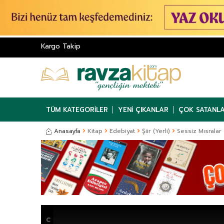
Kargo Takip
TÜM KATEGORILER
YENI ÇIKANLAR
ÇOK SATANL
Anasayfa
Kitap
Edebiyat
Şiir (Yerli)
Sessiz Mısralar