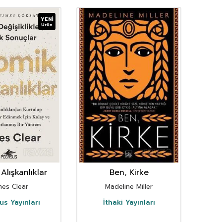
YENI
Ürün
Alışkanlıklar
Ben, Kirke
mes Clear
Madeline Miller
s Yayınları
İthaki Yayınları
D