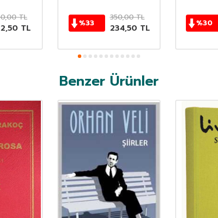
50,00
TL
350,00
TL
%
33
%
30
62,50
TL
234,50
TL
Benzer Ürünler