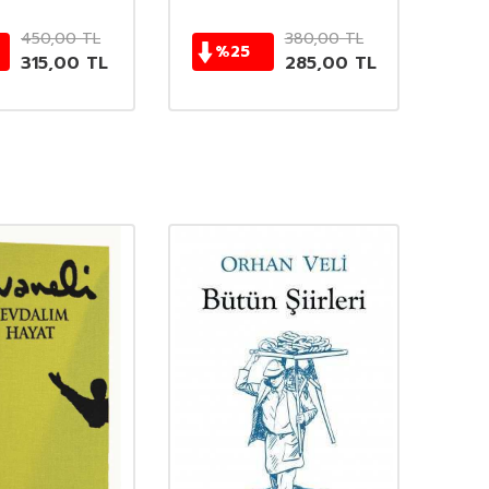
450,00
TL
380,00
TL
%
25
315,00
TL
285,00
TL