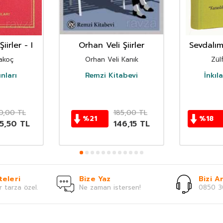
irler - I
Orhan Veli Şiirler
Sevdalım 
akoç
Orhan Veli Kanık
Zülf
ınları
Remzi Kitabevi
İnkıl
0,00
TL
185,00
TL
%
21
%
18
5,50
TL
146,15
TL
teleri
Bize Yaz
Bizi Ar
r tarza özel.
Ne zaman istersen!
0850 3