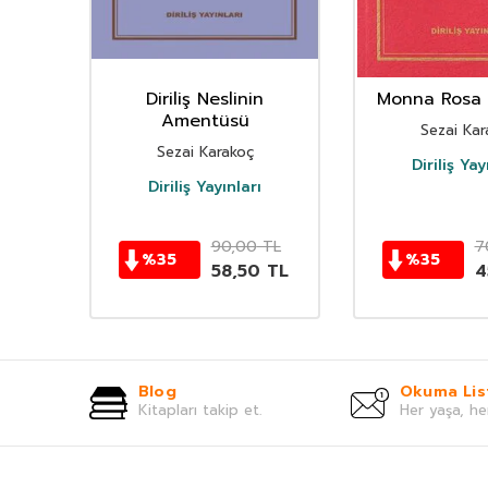
sı
Diriliş Neslinin
Monna Rosa Şi
Amentüsü
Sezai Kar
Sezai Karakoç
Diriliş Yay
Diriliş Yayınları
TL
90,00
TL
7
%
35
%
35
0
TL
58,50
TL
4
Blog
Okuma Lis
Kitapları takip et.
Her yaşa, he