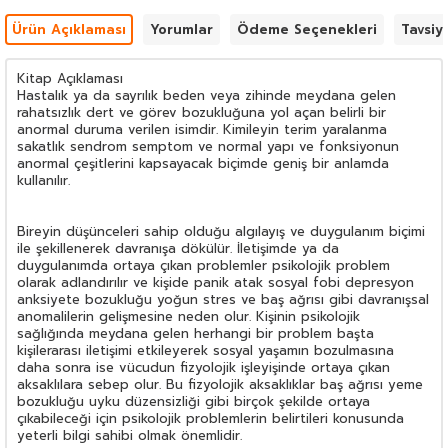
Ürün Açıklaması
Yorumlar
Ödeme Seçenekleri
Tavsiy
Kitap Açıklaması
Hastalık ya da sayrılık beden veya zihinde meydana gelen
rahatsızlık dert ve görev bozukluğuna yol açan belirli bir
anormal duruma verilen isimdir. Kimileyin terim yaralanma
sakatlık sendrom semptom ve normal yapı ve fonksiyonun
anormal çeşitlerini kapsayacak biçimde geniş bir anlamda
kullanılır.
Bireyin düşünceleri sahip olduğu algılayış ve duygulanım biçimi
ile şekillenerek davranışa dökülür. İletişimde ya da
duygulanımda ortaya çıkan problemler psikolojik problem
olarak adlandırılır ve kişide panik atak sosyal fobi depresyon
anksiyete bozukluğu yoğun stres ve baş ağrısı gibi davranışsal
anomalilerin gelişmesine neden olur. Kişinin psikolojik
sağlığında meydana gelen herhangi bir problem başta
kişilerarası iletişimi etkileyerek sosyal yaşamın bozulmasına
daha sonra ise vücudun fizyolojik işleyişinde ortaya çıkan
aksaklılara sebep olur. Bu fizyolojik aksaklıklar baş ağrısı yeme
bozukluğu uyku düzensizliği gibi birçok şekilde ortaya
çıkabileceği için psikolojik problemlerin belirtileri konusunda
yeterli bilgi sahibi olmak önemlidir.