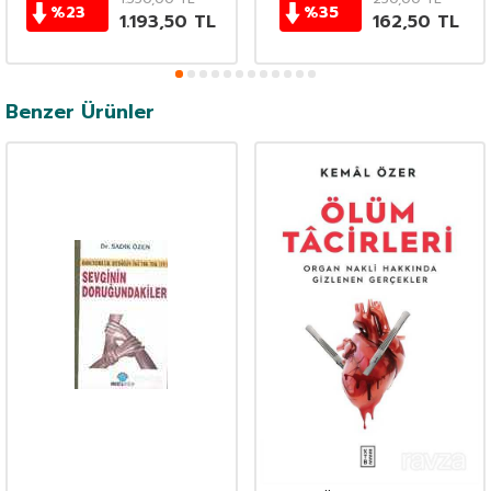
%
23
%
35
1.193,50
TL
162,50
TL
Benzer Ürünler