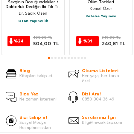
Sevginin Doruğundakiler /
Ölüm Tacirleri
Doktorluk Dediğin İki Tık Tık
Kemal Özer
(IV) Sevginin Doruğundakiler
Dr. Sadık Özen
Ketebe Yayınevi
Ozan Yayıncılık
400,00
TL
349,00
TL
%
24
%
31
304,00
TL
240,81
TL
Blog
Okuma Listeleri
Kitapları takip et.
Her yaşa, her tarza
özel.
Bize Yaz
Bizi Ara!
Ne zaman istersen!
0850 304 36 49
Bizi takip et
Sorularınız İçin
Sosyal Medya
Bilgi@ravzakitap.com
Hesaplarımızdan