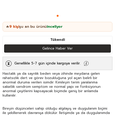
9
kişi
şu an bu ürünü
inceliyor
🔥
Tükendi
Gelince Haber Ver
Genellikle 5-7 gün içinde kargoya verilir.
Hastalık ya da sayrılık beden veya zihinde meydana gelen
rahatsızlık dert ve görev bozukluğuna yol açan belirli bir
anormal duruma verilen isimdir. Kimileyin terim yaralanma
sakatlık sendrom semptom ve normal yapı ve fonksiyonun
anormal çeşitlerini kapsayacak biçimde geniş bir anlamda
kullanılır.
Bireyin düşünceleri sahip olduğu algılayış ve duygulanım biçimi
ile şekillenerek davranışa dökülür. İletişimde ya da duygulanımda