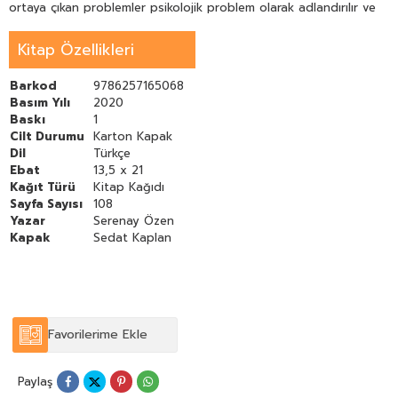
ortaya çıkan problemler psikolojik problem olarak adlandırılır ve
kişide panik atak sosyal fobi depresyon anksiyete bozukluğu
yoğun stres ve baş ağrısı gibi davranışsal anomalilerin
Kitap Özellikleri
gelişmesine neden olur. Kişinin psikolojik sağlığında meydana
gelen herhangi bir problem başta kişilerarası iletişimi etkileyerek
sosyal yaşamın bozulmasına daha sonra ise vücudun fizyolojik
Barkod
9786257165068
işleyişinde ortaya çıkan aksaklılara sebep olur. Bu fizyolojik
Basım Yılı
2020
aksaklıklar baş ağrısı yeme bozukluğu uyku düzensizliği gibi
Baskı
1
birçok şekilde ortaya çıkabileceği için psikolojik problemlerin
Cilt Durumu
Karton Kapak
belirtileri konusunda yeterli bilgi sahibi olmak önemlidir.
Dil
Türkçe
Ebat
13,5 x 21
Kağıt Türü
Kitap Kağıdı
Sayfa Sayısı
108
Yazar
Serenay Özen
Kapak
Sedat Kaplan
Favorilerime Ekle
Paylaş