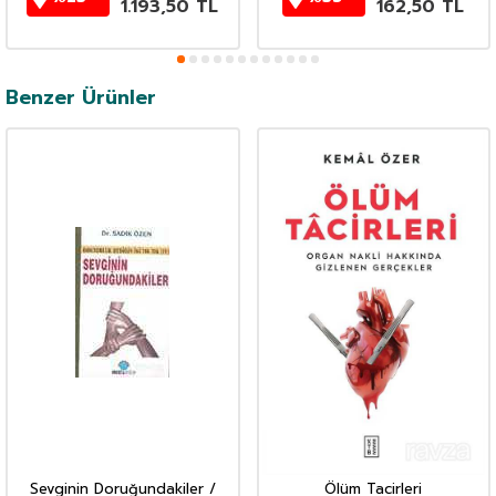
1.193,50
TL
162,50
TL
Benzer Ürünler
Sevginin Doruğundakiler /
Ölüm Tacirleri