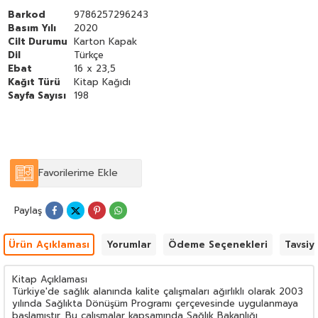
''''''''
Barkod
9786257296243
Basım Yılı
2020
Cilt Durumu
Karton Kapak
Dil
Türkçe
Ebat
16 x 23,5
Kağıt Türü
Kitap Kağıdı
Sayfa Sayısı
198
Favorilerime Ekle
Paylaş
Ürün Açıklaması
Yorumlar
Ödeme Seçenekleri
Tavsiy
Kitap Açıklaması
Türkiye'de sağlık alanında kalite çalışmaları ağırlıklı olarak 2003
yılında Sağlıkta Dönüşüm Programı çerçevesinde uygulanmaya
başlamıştır. Bu çalışmalar kapsamında Sağlık Bakanlığı