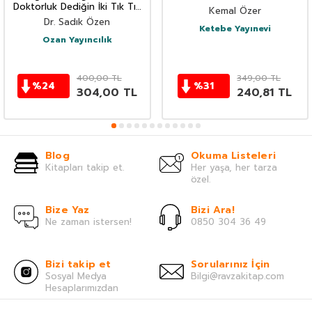
Doktorluk Dediğin İki Tık Tık
Kemal Özer
(IV) Sevginin Doruğundakiler
Dr. Sadık Özen
Ketebe Yayınevi
Ozan Yayıncılık
400,00
TL
349,00
TL
%
24
%
31
304,00
TL
240,81
TL
Blog
Okuma Listeleri
Kitapları takip et.
Her yaşa, her tarza
özel.
Bize Yaz
Bizi Ara!
Ne zaman istersen!
0850 304 36 49
Bizi takip et
Sorularınız İçin
Sosyal Medya
Bilgi@ravzakitap.com
Hesaplarımızdan