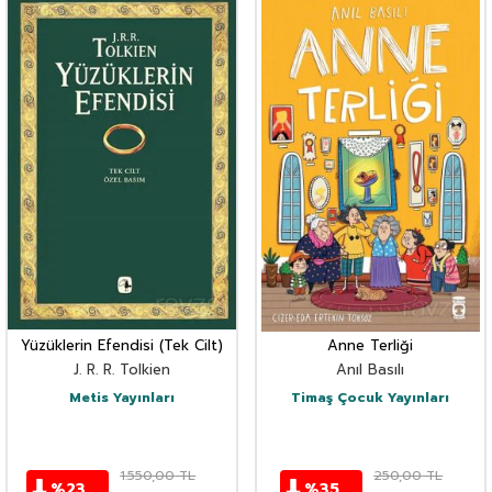
Yüzüklerin Efendisi (Tek Cilt)
Anne Terliği
J. R. R. Tolkien
Anıl Basılı
Metis Yayınları
Timaş Çocuk Yayınları
1.550,00
TL
250,00
TL
%
23
%
35