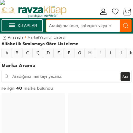
KİTAPLAR
Anasayfa
Marka(Yayıncı) Listesi
Alfabetik Sıralamaya Göre Listeleme
A
B
C
Ç
D
E
F
G
H
I
İ
J
K
Marka Arama
Ara
ile ilgili
40
marka bulundu