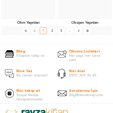
Ökm Yayınları
Oksijen Yayınları
1
2
3
…
Blog
Okuma Listeleri
Kitapları takip et.
Her yaşa, her tarza
özel.
Bize Yaz
Bizi Ara!
Ne zaman istersen!
0850 304 36 49
Bizi takip et
Sorularınız İçin
Sosyal Medya
Bilgi@ravzakitap.com
Hesaplarımızdan