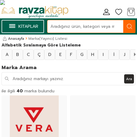
KİTAPLAR
Anasayfa
Marka(Yayıncı) Listesi
Alfabetik Sıralamaya Göre Listeleme
A
B
C
Ç
D
E
F
G
H
I
İ
J
K
Marka Arama
Ara
ile ilgili
40
marka bulundu