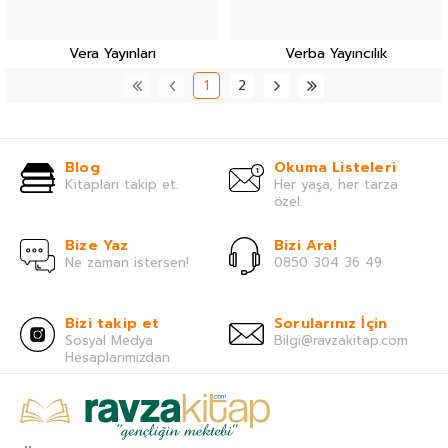
Vera Yayınları
Verba Yayıncılık
1
2
Blog
Okuma Listeleri
Kitapları takip et.
Her yaşa, her tarza
özel.
Bize Yaz
Bizi Ara!
Ne zaman istersen!
0850 304 36 49
Bizi takip et
Sorularınız İçin
Sosyal Medya
Bilgi@ravzakitap.com
Hesaplarımızdan