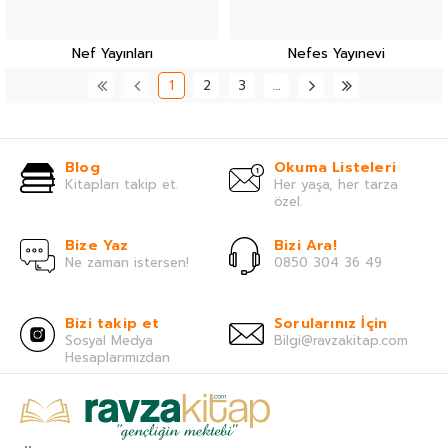
Nef Yayınları
Nefes Yayınevi
1
2
3
…
Blog
Okuma Listeleri
Kitapları takip et.
Her yaşa, her tarza
özel.
Bize Yaz
Bizi Ara!
Ne zaman istersen!
0850 304 36 49
Bizi takip et
Sorularınız İçin
Sosyal Medya
Bilgi@ravzakitap.com
Hesaplarımızdan