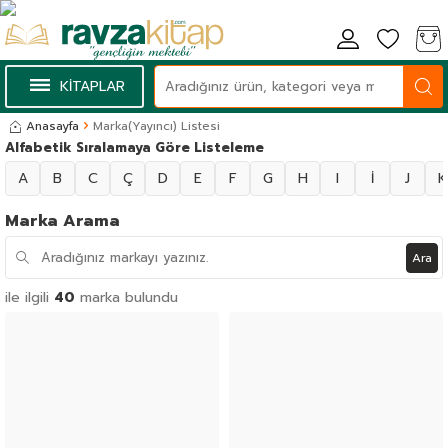
KİTAPLAR
Anasayfa
Marka(Yayıncı) Listesi
Alfabetik Sıralamaya Göre Listeleme
A
B
C
Ç
D
E
F
G
H
I
İ
J
K
Marka Arama
Ara
ile ilgili
40
marka bulundu