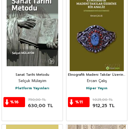
Sanat Tarihi Metodu
Etnografik Madeni Takılar Üzerine
Bir Analiz Diyarbakır Müzesi
Selçuk Mülayim
Ercan Çalış
Örneği
Platform Yayınları
Hiper Yayın
750,00
TL
1.025,00
TL
%
16
%
11
630,00
TL
912,25
TL