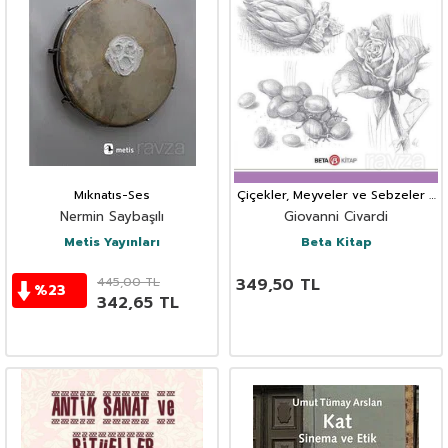
Mıknatıs-Ses
Çiçekler, Meyveler ve Sebzeler /
Çizim Sanatı 10
Nermin Saybaşılı
Giovanni Civardi
Metis Yayınları
Beta Kitap
445,00
TL
349,50
TL
%
23
342,65
TL