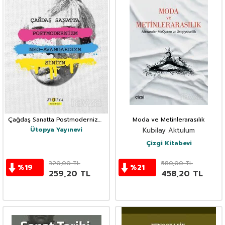
Çağdaş Sanatta Postmodernizm,
Moda ve Metinlerarasılık
Neo-Avangardizm ve Sinizm
Ütopya Yayınevi
Kubilay Aktulum
Çizgi Kitabevi
320,00
TL
580,00
TL
%
19
%
21
259,20
TL
458,20
TL