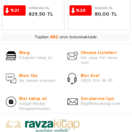
1.050,00
TL
100,00
TL
%
21
%
20
829,50
TL
80,00
TL
Toplam
682
ürün bulunmaktadır.
Blog
Okuma Listeleri
Kitapları takip et.
Her yaşa, her tarza
özel.
Bize Yaz
Bizi Ara!
Ne zaman istersen!
0850 304 36 49
Bizi takip et
Sorularınız İçin
Sosyal Medya
Bilgi@ravzakitap.com
Hesaplarımızdan