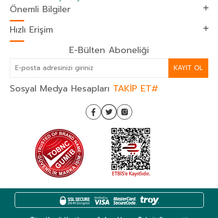
Önemli Bilgiler
Hızlı Erişim
E-Bülten Aboneliği
KAYIT OL
Sosyal Medya Hesapları
TAKİP ET#