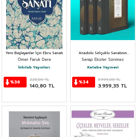
Yeni Başlayanlar İçin Ebru Sanatı
Anadolu Selçuklu Sanatının
Geometrik Dili
Ömer Faruk Dere
Serap Ekizler Sönmez
İnkılab Yayınları
Ketebe Yayınevi
220,00
TL
5.999,00
TL
%
36
%
34
140,80
TL
3.959,35
TL