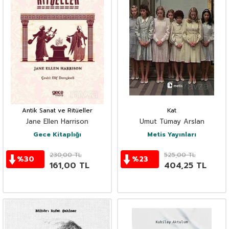
Antik Sanat ve Ritüeller
Kat
Jane Ellen Harrison
Umut Tümay Arslan
Gece Kitaplığı
Metis Yayınları
230,00
TL
525,00
TL
%
30
%
23
161,00
TL
404,25
TL