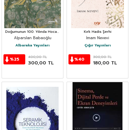
Doğumunun 100. Yılında Hocam
Kırk Hadis Şerhi
Mustafa Düzgünman (1920-1990)
Alparslan Babaoğlu
İmam Nevevi
Albaraka Yayınları
Çığır Yayınları
400,00
TL
300,00
TL
%
25
%
40
300,00
TL
180,00
TL