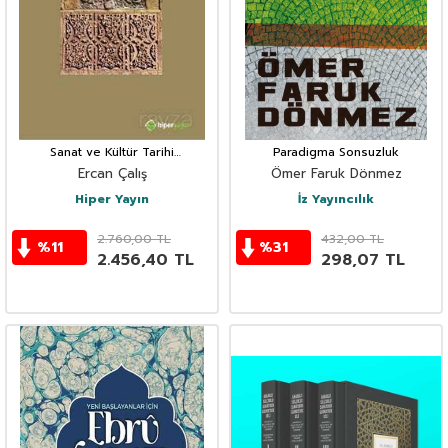
Sanat ve Kültür Tarihi
Paradigma Sonsuzluk
Araştırmaları
Ercan Çalış
Ömer Faruk Dönmez
Hiper Yayın
İz Yayıncılık
2.760,00
TL
432,00
TL
%
11
%
31
2.456,40
TL
298,07
TL