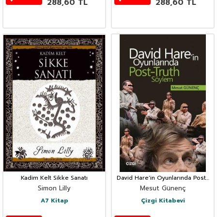
288,60
TL
288,60
TL
Kadim Kelt Sikke Sanatı
David Hare'in Oyunlarında Post-
Truth Söylem
Simon Lilly
Mesut Günenç
A7 Kitap
Çizgi Kitabevi