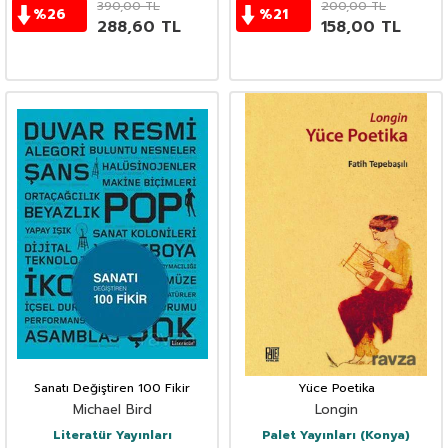
390,00
TL
200,00
TL
%
26
%
21
288,60
TL
158,00
TL
Sanatı Değiştiren 100 Fikir
Yüce Poetika
Michael Bird
Longin
Literatür Yayınları
Palet Yayınları (Konya)