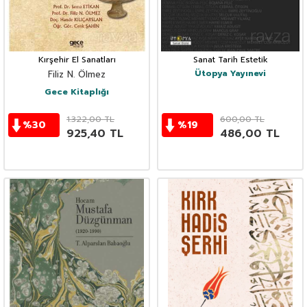
Kırşehir El Sanatları
Sanat Tarih Estetik
Ütopya Yayınevi
Filiz N. Ölmez
Gece Kitaplığı
1.322,00
TL
600,00
TL
%
30
%
19
925,40
TL
486,00
TL