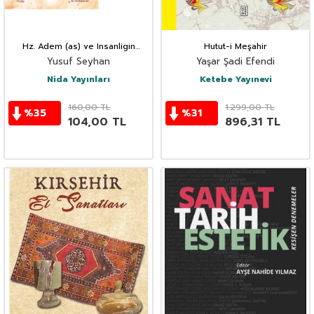
Hz. Adem (as) ve Insanligin
Hutut-i Meşahir
Imtihani
Yusuf Seyhan
Yaşar Şadi Efendi
Nida Yayınları
Ketebe Yayınevi
160,00
TL
1.299,00
TL
%
35
%
31
104,00
TL
896,31
TL