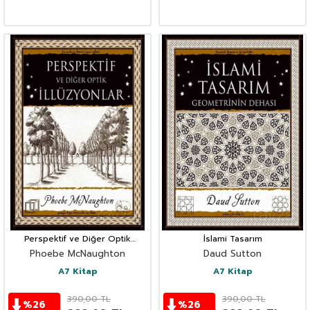
Perspektif ve Diğer Optik
İslami Tasarım
İllüzyonlar
Phoebe McNaughton
Daud Sutton
A7 Kitap
A7 Kitap
390,00
TL
390,00
TL
%
26
%
26