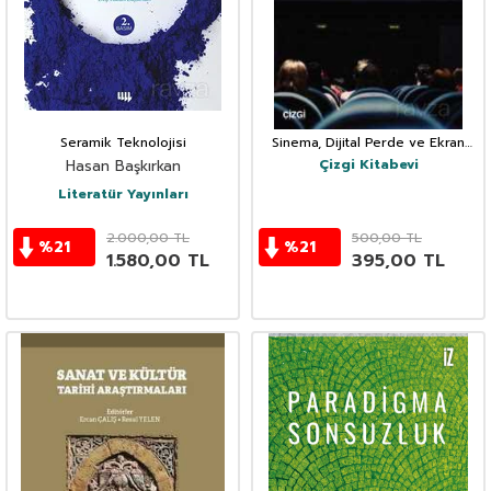
Seramik Teknolojisi
Sinema, Dijital Perde ve Ekran
Deneyimleri
Çizgi Kitabevi
Hasan Başkırkan
Literatür Yayınları
2.000,00
TL
500,00
TL
%
21
%
21
1.580,00
TL
395,00
TL