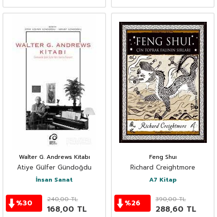
Walter G. Andrews Kitabı
Feng Shuı
Atiye Gülfer Gündoğdu
Richard Creightmore
İnsan Sanat
A7 Kitap
240,00
TL
390,00
TL
%
30
%
26
168,00
TL
288,60
TL