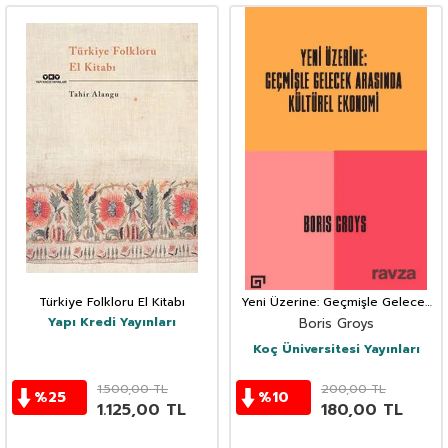
Türkiye Folkloru El Kitabı
Yeni Üzerine: Geçmişle Gelecek
Arasında Kültürel Ekonomi
Yapı Kredi Yayınları
Boris Groys
Koç Üniversitesi Yayınları
1.500,00
TL
200,00
TL
%
25
%
10
1.125,00
TL
180,00
TL