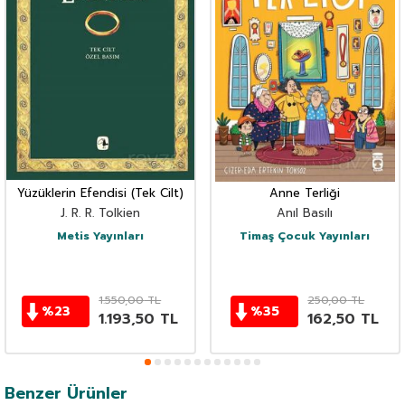
Yüzüklerin Efendisi (Tek Cilt)
Anne Terliği
J. R. R. Tolkien
Anıl Basılı
Metis Yayınları
Timaş Çocuk Yayınları
1.550,00
TL
250,00
TL
%
23
%
35
1.193,50
TL
162,50
TL
Benzer Ürünler