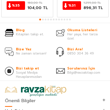
160,00
TL
1.299,00
TL
%
35
%
31
104,00
TL
896,31
TL
Blog
Okuma Listeleri
Kitapları takip et.
Her yaşa, her tarza
özel.
Bize Yaz
Bizi Ara!
Ne zaman istersen!
0850 304 36 49
Bizi takip et
Sorularınız İçin
Sosyal Medya
Bilgi@ravzakitap.com
Hesaplarımızdan
Önemli Bilgiler