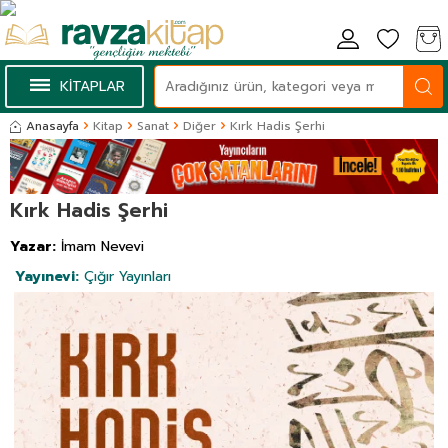
KİTAPLAR
Anasayfa
Kitap
Sanat
Diğer
Kırk Hadis Şerhi
Kırk Hadis Şerhi
Yazar:
İmam Nevevi
Yayınevi:
Çığır Yayınları