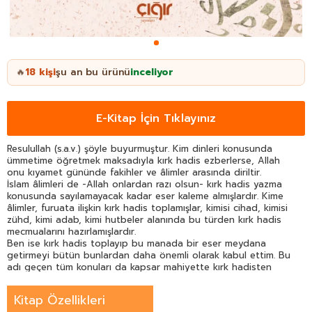
18
kişi
şu an bu ürünü
inceliyor
🔥
E-Kitap İçin Tıklayınız
Resulullah (s.a.v.) şöyle buyurmuştur. Kim dinleri konusunda
ümmetime öğretmek maksadıyla kırk hadis ezberlerse, Allah
onu kıyamet gününde fakihler ve âlimler arasında diriltir.
İslam âlimleri de -Allah onlardan razı olsun- kırk hadis yazma
konusunda sayılamayacak kadar eser kaleme almışlardır. Kime
âlimler, furuata ilişkin kırk hadis toplamışlar, kimisi cihad, kimisi
zühd, kimi adab, kimi hutbeler alanında bu türden kırk hadis
mecmualarını hazırlamışlardır.
Ben ise kırk hadis toplayıp bu manada bir eser meydana
getirmeyi bütün bunlardan daha önemli olarak kabul ettim. Bu
adı geçen tüm konuları da kapsar mahiyette kırk hadisten
oluşan bir eser olsun istedim. Çünkü her bir hadisin oldukça
önemli ve dinin temel kuralları ile alakalı olmasını istedim.
Kitap Özellikleri
Sonra bu hadislerin tümünün sahih hadislerden oluşmasını,