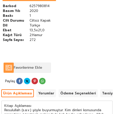
çoğunluğunun da Buhari ve Müslim’de yer alan hadislerden
olmasını istedim. Kolay öğrenilip ezberlenmesi için de hadislerin
Barkod
6257980814
senetlerini uzun uzadıya zikretmedim.
Basım Yılı
2020
Ahiret hayatında mutlu olmayı dileyen her Müslümanın bu
Baskı
1
hadisleri öğrenmesi gerekir. Çünkü burada kendilerini
Cilt Durumu
Ciltsiz Kapak
ilgilendirmeyen oldukça geniş kapsamlı hadisler yer almaktadır.
Dil
Türkçe
Hemen her taata ilişkin uyarı ihtiva eden bu eserin faydası,
Ebat
13,5x21,0
üzerinde düşünülebilen herkes için açıkça görülür.
Kağıt Türü
2.Hamur
İmam NEVEVİ
Sayfa Sayısı
272
Favorilerime Ekle
Paylaş
Ürün Açıklaması
Yorumlar
Ödeme Seçenekleri
Tavsiy
Kitap Açıklaması
Resulullah (s.a.v.) şöyle buyurmuştur. Kim dinleri konusunda