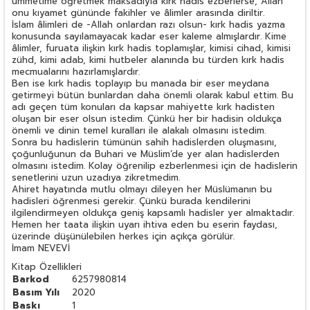
ümmetime öğretmek maksadıyla kırk hadis ezberlerse, Allah
onu kıyamet gününde fakihler ve âlimler arasında diriltir.
İslam âlimleri de -Allah onlardan razı olsun- kırk hadis yazma
konusunda sayılamayacak kadar eser kaleme almışlardır. Kime
âlimler, furuata ilişkin kırk hadis toplamışlar, kimisi cihad, kimisi
zühd, kimi adab, kimi hutbeler alanında bu türden kırk hadis
mecmualarını hazırlamışlardır.
Ben ise kırk hadis toplayıp bu manada bir eser meydana
getirmeyi bütün bunlardan daha önemli olarak kabul ettim. Bu
adı geçen tüm konuları da kapsar mahiyette kırk hadisten
oluşan bir eser olsun istedim. Çünkü her bir hadisin oldukça
önemli ve dinin temel kuralları ile alakalı olmasını istedim.
Sonra bu hadislerin tümünün sahih hadislerden oluşmasını,
çoğunluğunun da Buhari ve Müslim’de yer alan hadislerden
olmasını istedim. Kolay öğrenilip ezberlenmesi için de hadislerin
senetlerini uzun uzadıya zikretmedim.
Ahiret hayatında mutlu olmayı dileyen her Müslümanın bu
hadisleri öğrenmesi gerekir. Çünkü burada kendilerini
ilgilendirmeyen oldukça geniş kapsamlı hadisler yer almaktadır.
Hemen her taata ilişkin uyarı ihtiva eden bu eserin faydası,
üzerinde düşünülebilen herkes için açıkça görülür.
İmam NEVEVİ
Kitap Özellikleri
Barkod
6257980814
Basım Yılı
2020
Baskı
1