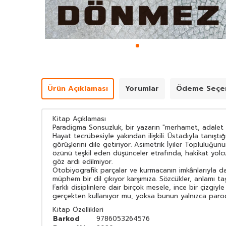
Ürün Açıklaması
Yorumlar
Ödeme Seçen
Kitap Açıklaması
Paradigma Sonsuzluk, bir yazarın "merhamet, adalet 
Hayat tecrübesiyle yakından ilişkili. Üstadıyla tanışt
görüşlerini dile getiriyor. Asimetrik İyiler Topluluğu
özünü teşkil eden düşünceler etrafında, hakikat yolcul
göz ardı edilmiyor.
Otobiyografik parçalar ve kurmacanın imkânlarıyla da 
müphem bir dil çıkıyor karşımıza. Sözcükler, anlamı ta
Farklı disiplinlere dair birçok mesele, ince bir çizg
gerçekten kullanıyor mu, yoksa bunun yalnızca parodi
Kitap Özellikleri
Barkod
9786053264576