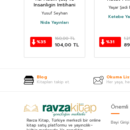
Insanligin Imtihani
Yaşar Şadi 
Yusuf Seyhan
Ketebe Ya
Nida Yayınları
TL
160,00
TL
1.
%
35
%
31
5
TL
104,00
TL
89
Blog
Okuma Lis
Kitapları takip et.
Her yaşa, he
Önemli 
Ravza Kitap, Türkiye merkezli bir online
Bayi Girişi
kitap satış platformu ve yayıncılık–