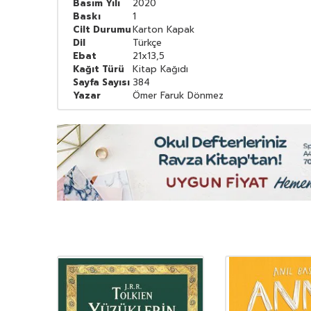
Basım Yılı
2020
Baskı
1
Cilt Durumu
Karton Kapak
Dil
Türkçe
Ebat
21x13,5
Kağıt Türü
Kitap Kağıdı
Sayfa Sayısı
384
Yazar
Ömer Faruk Dönmez
YENI
Ürün