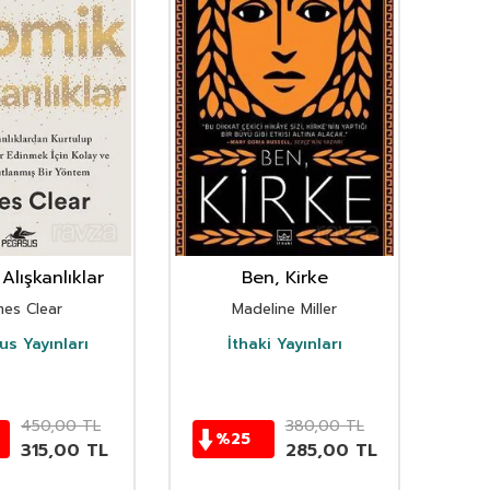
Alışkanlıklar
Ben, Kirke
mes Clear
Madeline Miller
s Yayınları
İthaki Yayınları
D
450,00
TL
380,00
TL
%
25
315,00
TL
285,00
TL