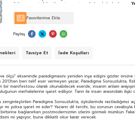
Y
ilişki cesurca irdelenirken, insanın insanla kurduğu bağ
göz ardı edilmiyor.
Otobiyografik parçalar ve kurmacanın imkânlarıyla da
Favorilerime Ekle
zenginleştirilen Paradigma Sonsuzlukta, öykülerinde
rastladığımız açık ve anlaşılır dilden farklı olarak, yer yer
oldukça müphem bir dil çıkıyor karşımıza. Sözcükler,
Paylaş
anlamı taşır mı yoksa işaret mi eder? Yazarın dil tercihi,
bu sorunun cevabıyla birlikte anlam kazanacaktır.
Farklı disiplinlere dair birçok mesele, ince bir çizgiyle
birbirine bağlanırken postmodernizmin izlerini görmek
ekleri
Tavsiye Et
İade Koşulları
mümkün. Fakat yazar, postmodern edebiyatın
yöntemlerini gerçekten kullanıyor mu, yoksa bunun
yalnızca parodisini mi yapıyor, buna dikkatli okur karar
verecek.
ve ölçü" ekseninde paradigmasını yeniden inşa edişini gözler önüne 
ığı 2013ten beri telif eser vermeyen yazar, Paradigma Sonsuzlukta, fizi
nun bir manifestosu olarak okunabilecek eserde, insanın anlam arayışın
uğunun merhalelerine işaret ediliyor. Tanrı ile insan arasındaki ilişk
zenginleştirilen Paradigma Sonsuzlukta, öykülerinde rastladığımız açık 
şır mı yoksa işaret mi eder? Yazarın dil tercihi, bu sorunun cevabıyla 
iyle birbirine bağlanırken postmodernizmin izlerini görmek mümkün. Fa
sini mi yapıyor, buna dikkatli okur karar verecek.