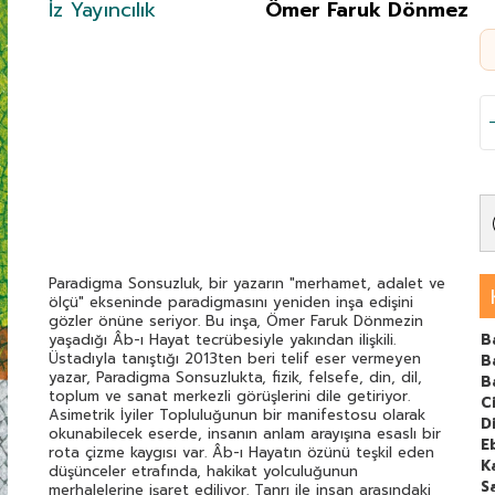
İz Yayıncılık
Ömer Faruk Dönmez
Paradigma Sonsuzluk, bir yazarın "merhamet, adalet ve
ölçü" ekseninde paradigmasını yeniden inşa edişini
gözler önüne seriyor. Bu inşa, Ömer Faruk Dönmezin
yaşadığı Âb-ı Hayat tecrübesiyle yakından ilişkili.
B
Üstadıyla tanıştığı 2013ten beri telif eser vermeyen
B
yazar, Paradigma Sonsuzlukta, fizik, felsefe, din, dil,
B
toplum ve sanat merkezli görüşlerini dile getiriyor.
C
Asimetrik İyiler Topluluğunun bir manifestosu olarak
Di
okunabilecek eserde, insanın anlam arayışına esaslı bir
E
rota çizme kaygısı var. Âb-ı Hayatın özünü teşkil eden
K
düşünceler etrafında, hakikat yolculuğunun
S
merhalelerine işaret ediliyor. Tanrı ile insan arasındaki