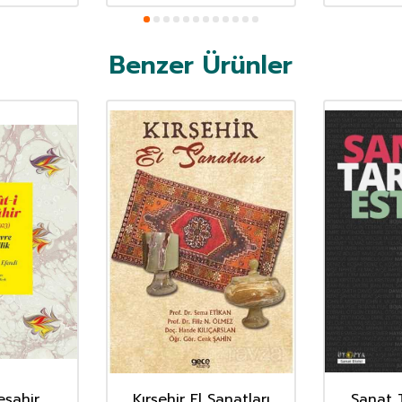
Benzer Ürünler
eşahir
Kırşehir El Sanatları
Sanat T