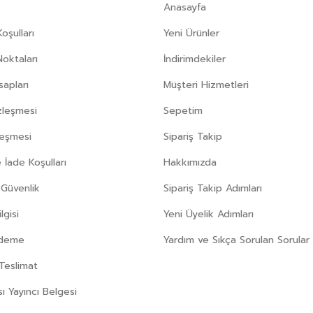
Anasayfa
oşulları
Yeni Ürünler
Noktaları
İndirimdekiler
apları
Müşteri Hizmetleri
zleşmesi
Sepetim
leşmesi
Sipariş Takip
 İade Koşulları
Hakkımızda
e Güvenlik
Sipariş Takip Adımları
gisi
Yeni Üyelik Adımları
Ödeme
Yardım ve Sıkça Sorulan Sorular
Teslimat
sı Yayıncı Belgesi