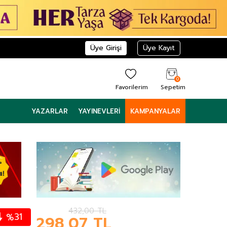
Üye Girişi
Üye Kayıt
0
Favorilerim
Sepetim
YAZARLAR
YAYINEVLERI
KAMPANYALAR
432,00
TL
31
%
298,07
TL