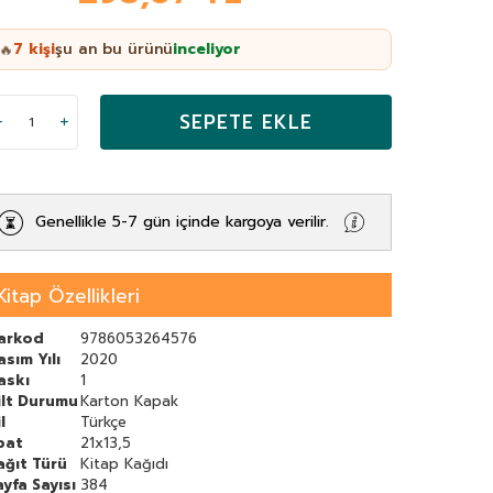
7
kişi
şu an bu ürünü
inceliyor
🔥
SEPETE EKLE
Genellikle 5-7 gün içinde kargoya verilir.
Kitap Özellikleri
arkod
9786053264576
asım Yılı
2020
askı
1
ilt Durumu
Karton Kapak
l
Türkçe
bat
21x13,5
ağıt Türü
Kitap Kağıdı
ayfa Sayısı
384