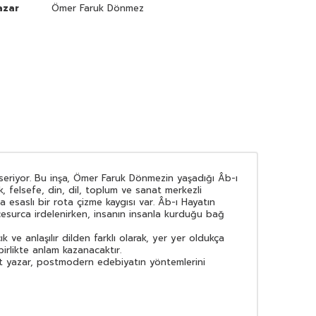
azar
Ömer Faruk Dönmez
seriyor. Bu inşa, Ömer Faruk Dönmezin yaşadığı Âb-ı
k, felsefe, din, dil, toplum ve sanat merkezli
a esaslı bir rota çizme kaygısı var. Âb-ı Hayatın
i cesurca irdelenirken, insanın insanla kurduğu bağ
ve anlaşılır dilden farklı olarak, yer yer oldukça
birlikte anlam kazanacaktır.
kat yazar, postmodern edebiyatın yöntemlerini