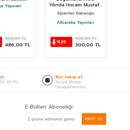
Yılında Hocam Mustafa
a Yayınevi
Düzgünman (1920-
Alparslan Babaoğlu
1990)
Albaraka Yayınları
600,00
TL
400,00
TL
%
25
486,00
TL
300,00
TL
a!
Bizi takip et
04 36 49
Sosyal Medya
Hesaplarımızdan
E-Bülten Aboneliği
KAYIT OL