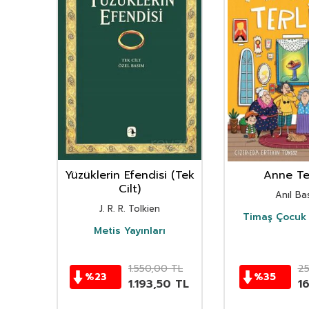
nın
Yüzüklerin Efendisi (Tek
Anne Ter
istan
Cilt)
Anıl Bas
i
J. R. R. Tolkien
Timaş Çocuk 
i
Metis Yayınları
TL
1.550,00
TL
2
%
23
%
35
TL
1.193,50
TL
1