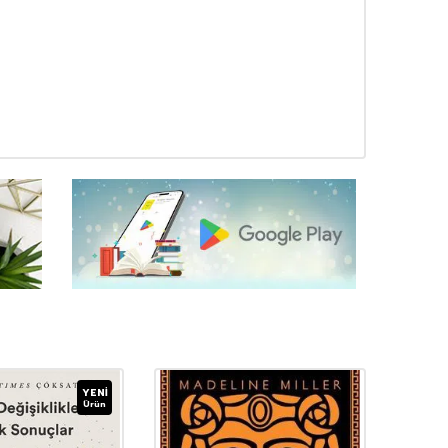
YENI
Ürün