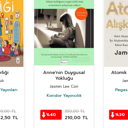
liği
Anne'nin Duygusal
Atomik 
Yokluğu
ılı
Ja
Jasmin Lee Cori
Yayınları
Pegasu
Koridor Yayıncılık
50,00
TL
350,00
TL
%
40
%
30
62,50
TL
210,00
TL