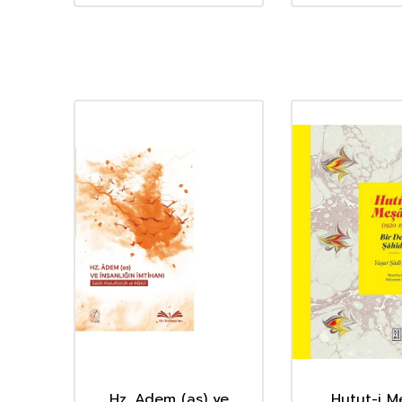
Hz. Adem (as) ve
Hutut-i M