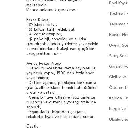
kültür markasıdır. Ve gençliğin
Bayi Kayıt
mektebidir.
Kısaca anlatmak gerekirse:
Teslimat K
Ravza Kitap;
Teslimat 
• 📚 İslami ilimler,
• 📖 kültür, tarih, edebiyat,
• 👶 çocuk kitapları,
Banka Hes
• 🧠 psikoloji, sosyoloji ve eğitim
gibi birçok alanda yüzlerce yayınevinin
Üyelik Sö
eserini okurlarla buluşturan güçlü bir
satış platformudur.
Satış Söz
Ayrıca Ravza Kitap:
Garanti ve
• Kendi bünyesinde Ravza Yayınları ile
yayıncılık yapar, 1500 den fazla eser
Gizlilik v
yayınlamıştır,
• Defter, ajanda, planlayıcı, bez çanta
Ödeme Bil
gibi özellikle İslami temalı hobi ürünleri
üretir ve satar,
• Geniş bir üye kitlesine (yüz binlerce
Kapıda 
kullanıcı) ve düzenli ziyaretçi trafiğine
sahiptir,
Kargo ve 
• Yayıncılarla doğrudan çalışarak
rekabetçi fiyat ve hızlı tedarik sunar.
Uluslarara
Özetle: