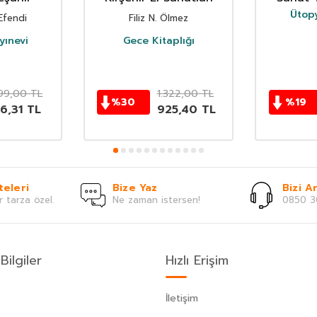
Ütopy
Efendi
Filiz N. Ölmez
yınevi
Gece Kitaplığı
299,00
TL
1.322,00
TL
%
30
%
19
6,31
TL
925,40
TL
teleri
Bize Yaz
Bizi Ar
r tarza özel.
Ne zaman istersen!
0850 3
Bilgiler
Hızlı Erişim
İletişim