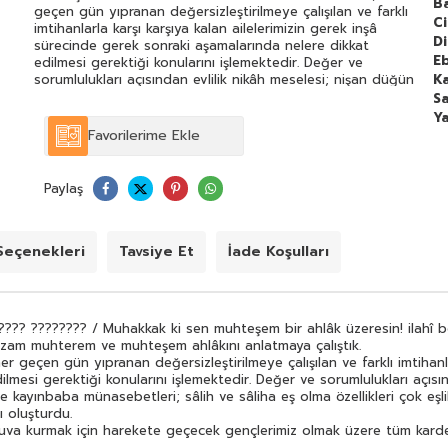
B
geçen gün yıpranan değersizleştirilmeye çalışılan ve farklı
C
imtihanlarla karşı karşıya kalan ailelerimizin gerek inşâ
Di
sürecinde gerek sonraki aşamalarında nelere dikkat
E
edilmesi gerektiği konularını işlemektedir. Değer ve
sorumlulukları açısından evlilik nikâh meselesi; nişan düğün
Ka
ve evliliğin ilk aylarındaki imtihanlar; gelin-kaynana damat-
Sa
kaynana ve kayınbaba münasebetleri; sâlih ve sâliha eş
Y
olma özellikleri çok eşlilik meselesi evliliğin kader mi irade
Favorilerime Ekle
mi olma konusu ve daha nice konu bu hacmi küçük
çalışmanın muhtevasını oluşturdu.
Allahtan niyazımız odur ki; bu çalışmamız başta yeni yuva
Paylaş
kurmak için harekete geçecek gençlerimiz olmak üzere
tüm kardeşlerimize küçük de olsa bir katkı sağlamasıdır.
eçenekleri
Tavsiye Et
İade Koşulları
???? ???????? / Muhakkak ki sen muhteşem bir ahlâk üzeresin! ilahî b
zzam muhterem ve muhteşem ahlâkını anlatmaya çalıştık.
her geçen gün yıpranan değersizleştirilmeye çalışılan ve farklı imtihanla
esi gerektiği konularını işlemektedir. Değer ve sorumlulukları açısınd
kayınbaba münasebetleri; sâlih ve sâliha eş olma özellikleri çok eşli
ı oluşturdu.
yuva kurmak için harekete geçecek gençlerimiz olmak üzere tüm kardeş