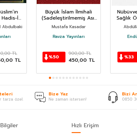
üslim’in
Büyük İslam İlmihali
Nübüvve
i Hadis-İ
(Sadeleştirilmemiş Asıl
Sağlık Ö
’lüü Ve’l
Nüsha)
 Abdulbaki
Mustafa Kasadar
Abdüll
thal)
nları
Ravza Yayınları
Endü
0,00
TL
900,00
TL
%
50
%
33
50,00
TL
450,00
TL
teleri
Bize Yaz
Bizi Ar
r tarza özel.
Ne zaman istersen!
0850 3
Bilgiler
Hızlı Erişim