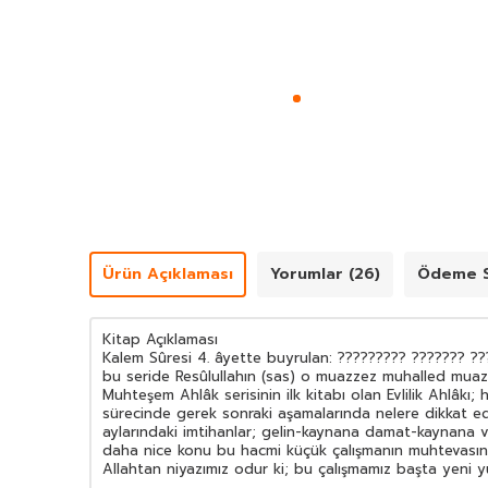
Ürün Açıklaması
Yorumlar (26)
Ödeme S
Kitap Açıklaması
Kalem Sûresi 4. âyette buyrulan: ????????? ??????? ??
bu seride Resûlullahın (sas) o muazzez muhalled mua
Muhteşem Ahlâk serisinin ilk kitabı olan Evlilik Ahlâkı; 
sürecinde gerek sonraki aşamalarında nelere dikkat edilm
aylarındaki imtihanlar; gelin-kaynana damat-kaynana ve 
daha nice konu bu hacmi küçük çalışmanın muhtevasın
Allahtan niyazımız odur ki; bu çalışmamız başta yeni 