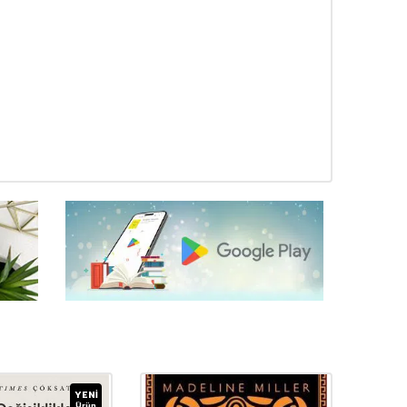
YENI
Ürün