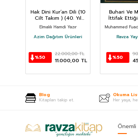
m
Hak Dini Kur’an Dili (10
Buhari Ve M
Cilt Takım ) (40. Yıl
İttifak Ettiğ
ezih
Özel Seri)
Şerifler el-Lü
en
Elmalılı Hamdi Yazır
Muhammed Fuad
Mercan (İ
Azim Dağıtım Ürünleri
Ravza Yayı
TL
22.000,00
TL
90
%
50
%
50
0
TL
11.000,00
TL
4
Blog
Okuma Lis
Kitapları takip et.
Her yaşa, he
Önemli 