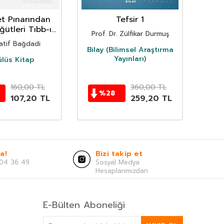
t Pınarından
Tefsir 1
ğütleri Tıbb-ı
Prof. Dr. Zülfikar Durmuş
Nebevi
atif Bağdadi
Bilay (Bilimsel Araştırma
Yayınları)
lüs Kitap
160,00
TL
360,00
TL
%
28
107,20
TL
259,20
TL
a!
Bizi takip et
04 36 49
Sosyal Medya
Hesaplarımızdan
E-Bülten Aboneliği