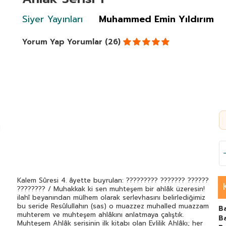
Siyer Yayınları
Muhammed Emin Yıldırım
Yorum Yap
Yorumlar (26)
Kalem Sûresi 4. âyette buyrulan: ????????? ??????? ??????
???????? / Muhakkak ki sen muhteşem bir ahlâk üzeresin!
ilahî beyanından mülhem olarak serlevhasını belirlediğimiz
bu seride Resûlullahın (sas) o muazzez muhalled muazzam
B
muhterem ve muhteşem ahlâkını anlatmaya çalıştık.
Ba
Muhteşem Ahlâk serisinin ilk kitabı olan Evlilik Ahlâkı; her