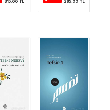
315,00
TL
285,00
TL