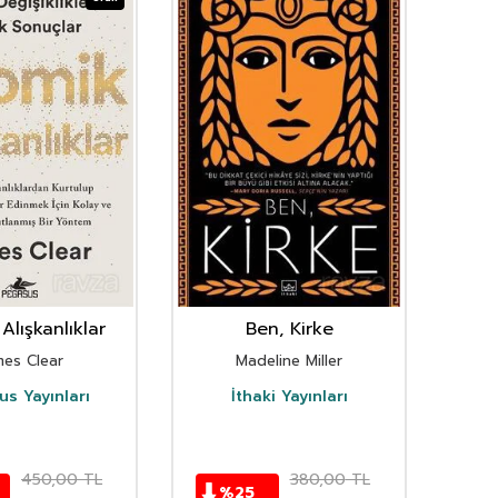
Alışkanlıklar
Ben, Kirke
mes Clear
Madeline Miller
s Yayınları
İthaki Yayınları
D
450,00
TL
380,00
TL
%
25