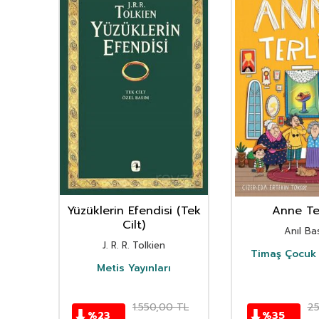
nın
Yüzüklerin Efendisi (Tek
Anne Ter
istan
Cilt)
Anıl Bas
i
J. R. R. Tolkien
Timaş Çocuk 
i
Metis Yayınları
TL
1.550,00
TL
2
%
23
%
35