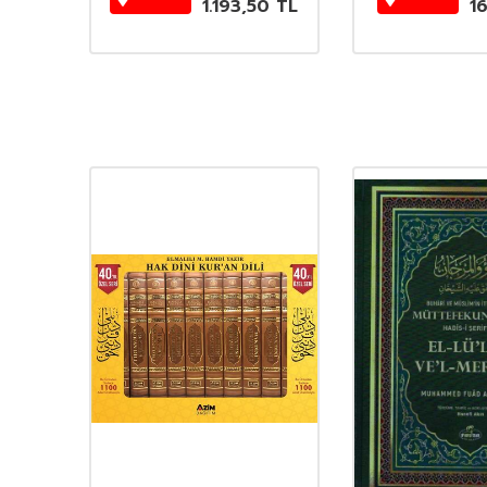
TL
1.193,50
TL
1