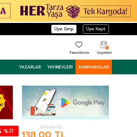
Üye Girişi
Üye Kayıt
0
Favorilerim
Sepetim
YAZARLAR
YAYINEVLERI
KAMPANYALAR
200,00
TL
31
%
138,00
TL