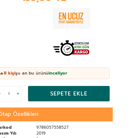
8
kişi
şu an bu ürünü
inceliyor
🔥
SEPETE EKLE
Kitap Özellikleri
arkod
9786057558527
sım Yılı
2019