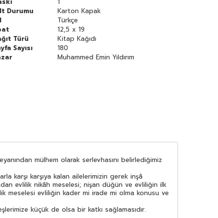
askı
1
ilt Durumu
Karton Kapak
l
Türkçe
bat
12,5 x 19
ğıt Türü
Kitap Kağıdı
yfa Sayısı
180
azar
Muhammed Emin Yıldırım
eyanından mülhem olarak serlevhasını belirlediğimiz
rla karşı karşıya kalan ailelerimizin gerek inşâ
an evlilik nikâh meselesi; nişan düğün ve evliliğin ilk
lik meselesi evliliğin kader mi irade mi olma konusu ve
lerimize küçük de olsa bir katkı sağlamasıdır.