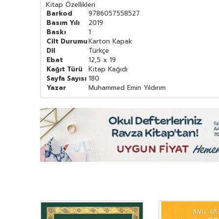
Kitap Özellikleri
Barkod
9786057558527
Basım Yılı
2019
Baskı
1
Cilt Durumu
Karton Kapak
Dil
Türkçe
Ebat
12,5 x 19
Kağıt Türü
Kitap Kağıdı
Sayfa Sayısı
180
Yazar
Muhammed Emin Yıldırım
YENI
Ürün