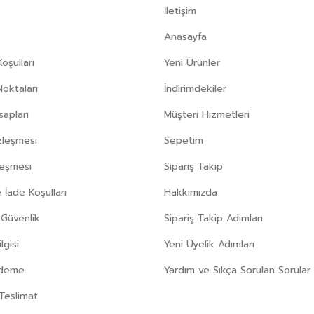
İletişim
Anasayfa
oşulları
Yeni Ürünler
Noktaları
İndirimdekiler
apları
Müşteri Hizmetleri
zleşmesi
Sepetim
leşmesi
Sipariş Takip
 İade Koşulları
Hakkımızda
e Güvenlik
Sipariş Takip Adımları
gisi
Yeni Üyelik Adımları
Ödeme
Yardım ve Sıkça Sorulan Sorular
Teslimat