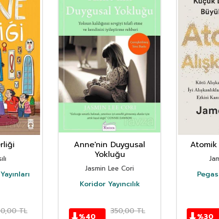
liği
Anne'nin Duygusal
Atomik 
Yokluğu
ılı
Ja
Jasmin Lee Cori
Yayınları
Pegasu
Koridor Yayıncılık
50,00
TL
350,00
TL
%
40
%
30