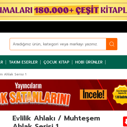
AR
TAKIM ESERLER
ÇOCUK KITAP
HOBI ÜRÜNLER
em Ahlak Serisi 1
Evlilik Ahlakı / Muhteşem
Ahlak Serisi 1