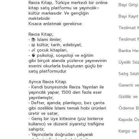
Ravza Kitap, Türkiye merkezli bir online
Bayi Girişi
kitap satış platformu ve yayıncılık–
kültür markasıdır. Ve gençliğin
Bayi Kayıt
mektebidir.
Kısaca anlatmak gerekirse:
Teslimat K
Ravza Kitap;
Teslimat 
• 📚 İslami ilimler,
• 📖 kültür, tarih, edebiyat,
• 👶 çocuk kitapları,
Banka Hes
• 🧠 psikoloji, sosyoloji ve eğitim
gibi birçok alanda yüzlerce yayınevinin
Üyelik Sö
eserini okurlarla buluşturan güçlü bir
satış platformudur.
Satış Söz
Ayrıca Ravza Kitap:
Garanti ve
• Kendi bünyesinde Ravza Yayınları ile
yayıncılık yapar, 1500 den fazla eser
Gizlilik v
yayınlamıştır,
• Defter, ajanda, planlayıcı, bez çanta
Ödeme Bil
gibi özellikle İslami temalı hobi ürünleri
üretir ve satar,
• Geniş bir üye kitlesine (yüz binlerce
Kapıda 
kullanıcı) ve düzenli ziyaretçi trafiğine
sahiptir,
Kargo ve 
• Yayıncılarla doğrudan çalışarak