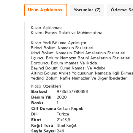
Ürün Açıklaması
Yorumlar (7)
Ödeme Se
Kitap Açıklaması
Kitabu Esraris-Salati ve Mühimmatiha
Kitap Yedi Bölüme Ayrılmıştır:
Birinci Bölüm: Namazın Faziletleri
İkinci Bölüm: Namazın Zahiri Amellerinin Faziletleri
Üçüncü Bölüm: Namazın Batınî Amellerinin Faziletleri
Dördüncü Bölüm İmamet Ve İktida
Beşinci Bölüm: Cuma Namazı Ve Adabı
Altıncı Bölüm: Ahiret Yolcusunun Namazla İlgili Bilm
Yedinci Bölüm: Nafile Namazlar Ve Diğer İbadetler
Kitap Özellikleri
Barkod
9786257980388
Basım Yılı
2020
Baskı
1
Cilt Durumu
Karton Kapak
Dil
Türkçe
Ebat
21x13,5
Kağıt Türü
İthal Kağıt
Sayfa Sayısı
246