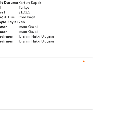
ilt Durumu
Karton Kapak
l
Türkçe
bat
21x13,5
ağıt Türü
İthal Kağıt
ayfa Sayısı
246
azar
İmam Gazali
azar
İmam Gazali
evirmen
İbrahim Hakkı Uluçınar
evirmen
İbrahim Hakkı Uluçınar