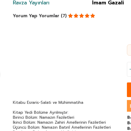
Ravza Yayınları
İmam Gazali
Yorum Yap
Yorumlar (7)
Kitabu Esraris-Salati ve Mühimmatiha
Kitap Yedi Bölüme Ayrılmıştır:
Birinci Bölüm: Namazın Faziletleri
B
İkinci Bölüm: Namazın Zahiri Amellerinin Faziletleri
B
Üçüncü Bölüm: Namazın Batınî Amellerinin Faziletleri
B