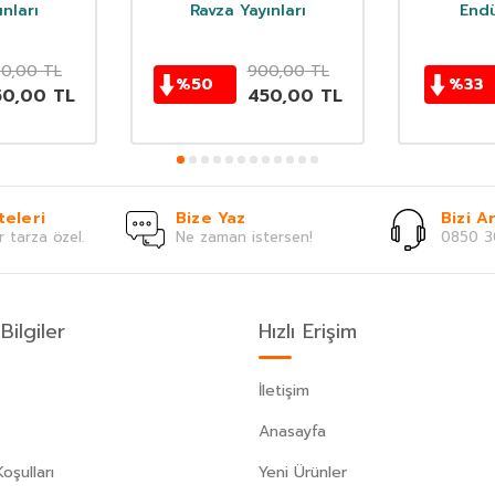
nları
Ravza Yayınları
Endü
0,00
TL
900,00
TL
%
50
%
33
50,00
TL
450,00
TL
teleri
Bize Yaz
Bizi Ar
r tarza özel.
Ne zaman istersen!
0850 3
Bilgiler
Hızlı Erişim
İletişim
Anasayfa
oşulları
Yeni Ürünler