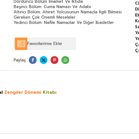
Dördüncü Bölüm İmamet Ve İktida
C
Beşinci Bölüm: Cuma Namazı Ve Adabı
Di
Altıncı Bölüm: Ahiret Yolcusunun Namazla İlgili Bilmesi
E
Gereken Çok Önemli Meseleler
K
Yedinci Bölüm: Nafile Namazlar Ve Diğer İbadetler
S
Y
Y
Favorilerime Ekle
Ç
Ç
Paylaş
al
Zengiler Dönemi
Kitabı