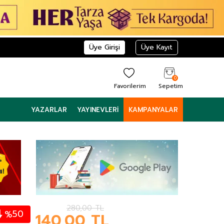
Üye Girişi
Üye Kayıt
0
Favorilerim
Sepetim
YAZARLAR
YAYINEVLERI
KAMPANYALAR
280,00
TL
50
%
140,00
TL