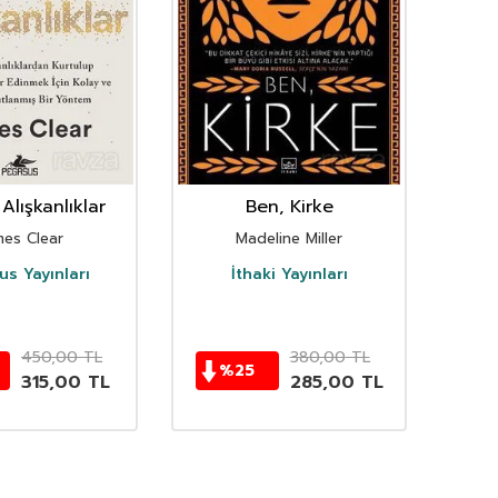
Alışkanlıklar
Ben, Kirke
mes Clear
Madeline Miller
s Yayınları
İthaki Yayınları
D
450,00
TL
380,00
TL
%
25
315,00
TL
285,00
TL