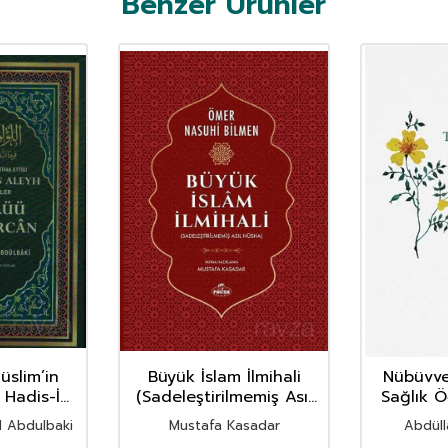
Benzer Ürünler
üslim’in
Büyük İslam İlmihali
Nübüvve
i Hadis-İ
(Sadeleştirilmemiş Asıl
Sağlık Ö
’lüü Ve’l
Nüsha)
 Abdulbaki
Mustafa Kasadar
Abdüll
thal)