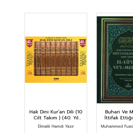
rhi
Hak Dini Kur’an Dili (10
Buhari Ve M
Cilt Takım ) (40. Yıl
İttifak Ettiğ
 el-
Özel Seri)
Şerifler el-Lü
Elmalılı Hamdi Yazır
Muhammed Fuad
Mercan (İ