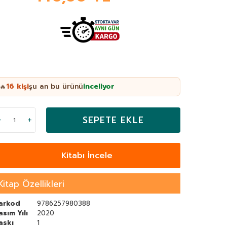
16
kişi
şu an bu ürünü
inceliyor
🔥
SEPETE EKLE
Kitabı İncele
Kitap Özellikleri
arkod
9786257980388
asım Yılı
2020
askı
1