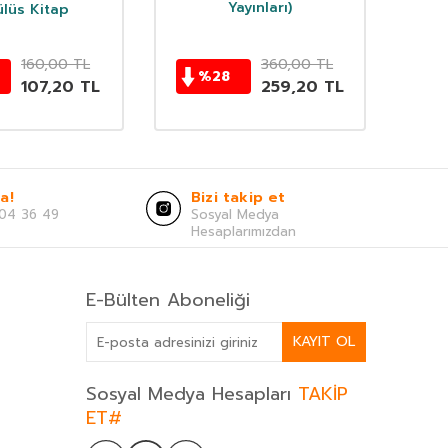
Yayınları)
lüs Kitap
160,00
TL
360,00
TL
%
28
107,20
TL
259,20
TL
a!
Bizi takip et
04 36 49
Sosyal Medya
Hesaplarımızdan
E-Bülten Aboneliği
KAYIT OL
Sosyal Medya Hesapları
TAKİP
ET#