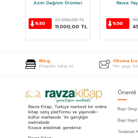
ı
Azim Dağıtım Ürünleri
Ravza Yayı
TL
22.000,00
TL
90
%
50
%
50
0
TL
11.000,00
TL
4
Blog
Okuma Lis
Kitapları takip et.
Her yaşa, he
Önemli 
Ravza Kitap, Türkiye merkezli bir online
Bayi Girişi
kitap satış platformu ve yayıncılık–
kültür markasıdır. Ve gençliğin
Bayi Kayıt
mektebidir.
Kısaca anlatmak gerekirse:
Teslimat K