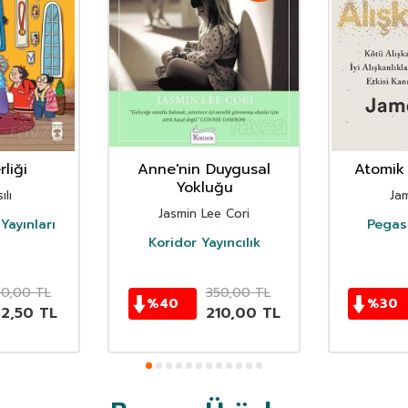
liği
Anne'nin Duygusal
Atomik 
Yokluğu
ılı
Ja
Jasmin Lee Cori
Yayınları
Pegasu
Koridor Yayıncılık
50,00
TL
350,00
TL
%
40
%
30
62,50
TL
210,00
TL