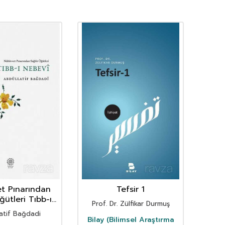
t Pınarından
Tefsir 1
ğütleri Tıbb-ı
Prof. Dr. Zülfikar Durmuş
Nebevi
atif Bağdadi
Bilay (Bilimsel Araştırma