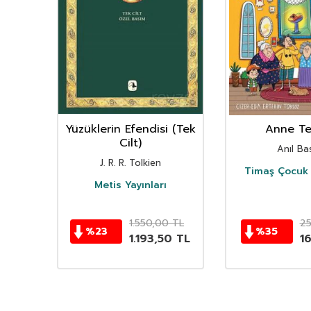
nın
Yüzüklerin Efendisi (Tek
Anne Ter
istan
Cilt)
Anıl Bas
i
J. R. R. Tolkien
Timaş Çocuk 
i
Metis Yayınları
TL
1.550,00
TL
2
%
23
%
35
TL
1.193,50
TL
1