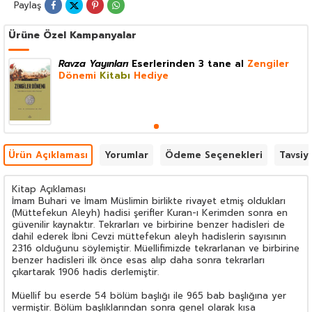
Paylaş
Ürüne Özel Kampanyalar
Ravza Yayınları
Eserlerinden 3 tane al
Zengiler
Dönemi
Kitabı
Hediye
Ürün Açıklaması
Yorumlar
Ödeme Seçenekleri
Tavsiy
Kitap Açıklaması
İmam Buhari ve İmam Müslimin birlikte rivayet etmiş oldukları
(Müttefekun Aleyh) hadisi şerifler Kuran-ı Kerimden sonra en
güvenilir kaynaktır. Tekrarları ve birbirine benzer hadisleri de
dahil ederek İbni Cevzi müttefekun aleyh hadislerin sayısının
2316 olduğunu söylemiştir. Müellifimizde tekrarlanan ve birbirine
benzer hadisleri ilk önce esas alıp daha sonra tekrarları
çıkartarak 1906 hadis derlemiştir.
Müellif bu eserde 54 bölüm başlığı ile 965 bab başlığına yer
vermiştir. Bölüm başlıklarından sonra genel olarak kısa