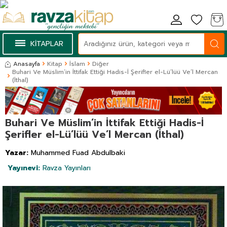
KİTAPLAR
Anasayfa
Kitap
İslam
Diğer
Buhari Ve Müslim’in İttifak Ettiği Hadis-İ Şerifler el-Lü’lüü Ve’l Mercan
(İthal)
Buhari Ve Müslim’in İttifak Ettiği Hadis-İ
Şerifler el-Lü’lüü Ve’l Mercan (İthal)
Yazar:
Muhammed Fuad Abdulbaki
Yayınevi:
Ravza Yayınları