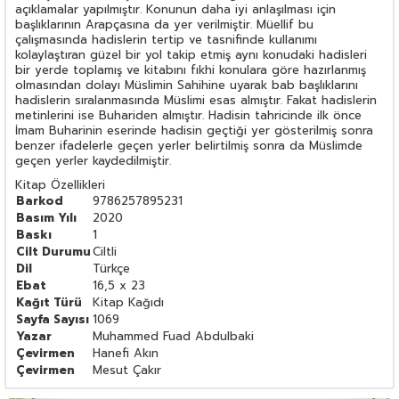
açıklamalar yapılmıştır. Konunun daha iyi anlaşılması için
başlıklarının Arapçasına da yer verilmiştir. Müellif bu
çalışmasında hadislerin tertip ve tasnifinde kullanımı
kolaylaştıran güzel bir yol takip etmiş aynı konudaki hadisleri
bir yerde toplamış ve kitabını fıkhi konulara göre hazırlanmış
olmasından dolayı Müslimin Sahihine uyarak bab başlıklarını
hadislerin sıralanmasında Müslimi esas almıştır. Fakat hadislerin
metinlerini ise Buhariden almıştır. Hadisin tahricinde ilk önce
İmam Buharinin eserinde hadisin geçtiği yer gösterilmiş sonra
benzer ifadelerle geçen yerler belirtilmiş sonra da Müslimde
geçen yerler kaydedilmiştir.
Kitap Özellikleri
Barkod
9786257895231
Basım Yılı
2020
Baskı
1
Cilt Durumu
Ciltli
Dil
Türkçe
Ebat
16,5 x 23
Kağıt Türü
Kitap Kağıdı
Sayfa Sayısı
1069
Yazar
Muhammed Fuad Abdulbaki
Çevirmen
Hanefi Akın
Çevirmen
Mesut Çakır