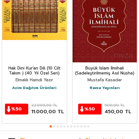
Hak Dini Kur’an Dili (10 Cilt
Büyük İslam İlmihali
Takım ) (40. Yıl Özel Seri)
(Sadeleştirilmemiş Asıl Nüsha)
Elmalılı Hamdi Yazır
Mustafa Kasadar
Azim Dağıtım Ürünleri
Ravza Yayınları
22.000,00
TL
900,00
TL
%
50
%
50
11.000,00
TL
450,00
TL