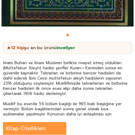
12
kişi
şu an bu ürünü
inceliyor
🔥
İmam Buhari ve İmam Müslimin birlikte rivayet etmiş oldukları
(Müttefekun Aleyh) hadisi şerifler Kuran-ı Kerimden sonra en
güvenilir kaynaktır. Tekrarları ve birbirine benzer hadisleri de
dahil ederek İbni Cevzi müttefekun aleyh hadislerin sayısının
2316 olduğunu söylemiştir. Müellifimizde tekrarlanan ve birbirine
benzer hadisleri ilk önce esas alıp daha sonra tekrarları
çıkartarak 1906 hadis derlemiştir.
Müellif bu eserde 54 bölüm başlığı ile 965 bab başlığına yer
vermiştir. Bölüm başlıklarından sonra genel olarak kısa
açıklamalar yapılmıştır. Konunun daha iyi anlaşılması için
başlıklarının Arapçasına da yer verilmiştir. Müellif bu
çalışmasında hadislerin tertip ve tasnifinde kullanımı
Kitap Özellikleri
kolaylaştıran güzel bir yol takip etmiş aynı konudaki hadisleri bir
yerde toplamış ve kitabını fıkhi konulara göre hazırlanmış