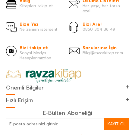
Blog
Okuma Listeleri
Kitapları takip et.
Her yaşa, her tarza
özel.
Bize Yaz
Bizi Ara!
Ne zaman istersen!
0850 304 36 49
Bizi takip et
Sorularınız İçin
Sosyal Medya
Bilgi@ravzakitap.com
Hesaplarımızdan
Önemli Bilgiler
Hızlı Erişim
E-Bülten Aboneliği
KAYIT OL