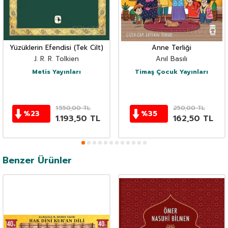
Yüzüklerin Efendisi (Tek Cilt)
Anne Terliği
J. R. R. Tolkien
Anıl Basılı
Metis Yayınları
Timaş Çocuk Yayınları
1.550,00
TL
250,00
TL
%
23
%
35
1.193,50
TL
162,50
TL
Benzer Ürünler