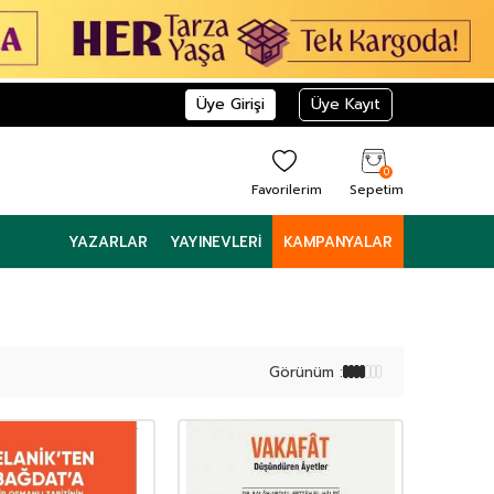
Üye Girişi
Üye Kayıt
0
Favorilerim
Sepetim
YAZARLAR
YAYINEVLERI
KAMPANYALAR
Görünüm :