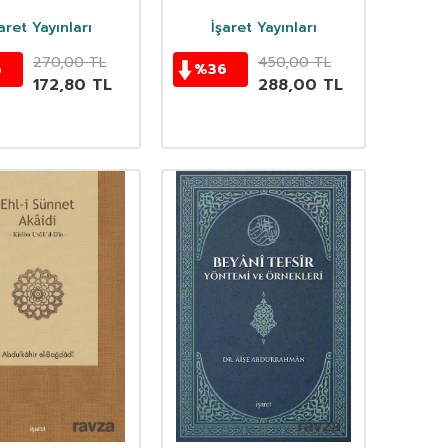
Ebu Musa
aret Yayınları
İşaret Yayınları
270,00
TL
450,00
TL
6
%
36
172,80
TL
288,00
TL