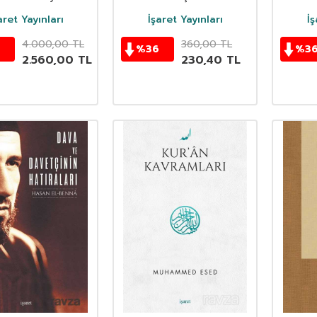
aret Yayınları
İşaret Yayınları
İş
4.000,00
TL
360,00
TL
%
36
%
3
2.560,00
TL
230,40
TL