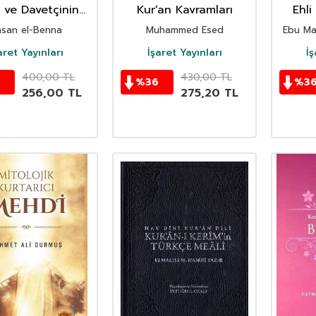
 ve Davetçinin
Kur'an Kavramları
Ehli
Hatıraları
san el-Benna
Muhammed Esed
Ebu Ma
aret Yayınları
İşaret Yayınları
İş
400,00
TL
430,00
TL
%
36
%
3
256,00
TL
275,20
TL