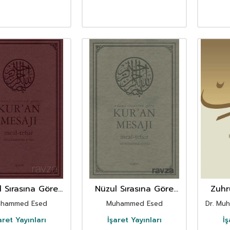
l Sırasına Göre
Nüzul Sırasına Göre
Zuhr
an Mesajı Meal-
Kur'an Mesajı Meal-
Mim 
hammed Esed
Muhammed Esed
Dr. M
fsir Orta Boy
Tefsir Büyük Boy
haflı (Arapça
Mushafsız (Arapça
aret Yayınları
İşaret Yayınları
İş
Metinli)
Metinsiz)