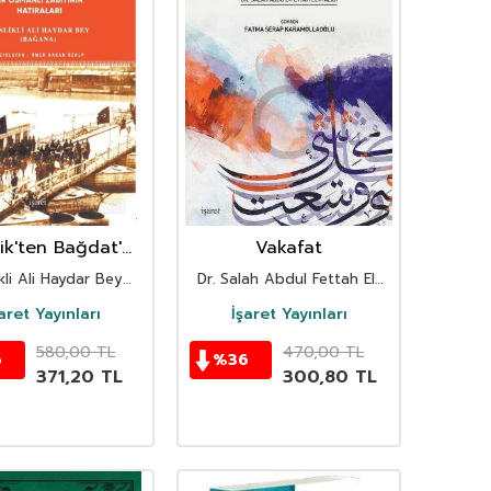
ik'ten Bağdat'a
Vakafat
smanlı Zabitinin
kli Ali Haydar Bey
Dr. Salah Abdul Fettah El-
Hatıraları
(Bağana)
Halidi
aret Yayınları
İşaret Yayınları
580,00
TL
470,00
TL
6
%
36
371,20
TL
300,80
TL