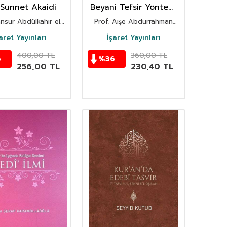
 Sünnet Akaidi
Beyani Tefsir Yöntemi
ve Örnekleri
nsur Abdülkahir el-
Prof. Aişe Abdurrahman
Bağdadi
Bintüş-Şatı
aret Yayınları
İşaret Yayınları
400,00
TL
360,00
TL
6
%
36
256,00
TL
230,40
TL