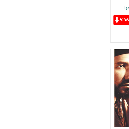
Prof. Dr. Sabahattin Zaim
(2)
İş
Prof. Dr. Seyyid Kutub
(2)
%
36
Prof. Dr. Vecih Kevserani
(1)
Prof. Muhammed Kutub
(3)
Prof. Yusuf Adıgüzel
(2)
R. Onur Erim
(1)
Ramazan Yıldırım
(3)
Rizauddin b.Fahriddin
(1)
Süleyman Besim Efendi
(1)
Üzeyir İlbak
(1)
Von Der Goltz Paşa
(1)
Yusuf Akçura
(1)