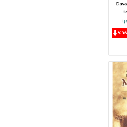
Dava
Ha
İş
%
36