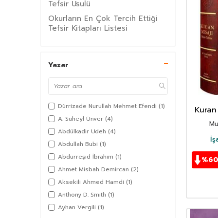
Tefsir Usulü
Okurların En Çok Tercih Ettiği
Tefsir Kitapları Listesi
Ramazan Kitaplığı
Fırsat Reyonu Kitapları- Stokla
Yazar
Sınırlı En Ucuz Fiyatlı Kitaplar
1 Milyon Kitap
1 Milyon Kitap 4 TL
Dürrizade Nurullah Mehmet Efendi
(1)
Kuran
İlahiyat Fakültesi Ders Kitapları
Tef
A. Süheyl Ünver
(4)
İslam İnanç Esasları (Akaid)
Mu
Mushafl
Abdülkadir Udeh
(4)
Filistin Direniş Tarihi
İş
Abdullah Bubi
(1)
Takım Eserler
Abdürreşid İbrahim
(1)
%
6
Kitap
Ahmet Misbah Demircan
(2)
Ekonomi
Aksekili Ahmed Hamdi
(1)
Felsefe-Düşünce
Anthony D. Smith
(1)
Ayhan Vergili
(1)
Hobi