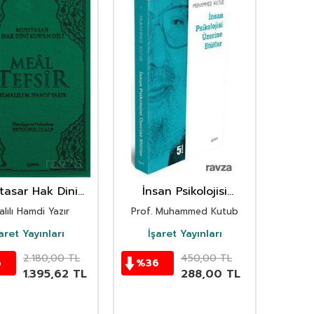
tasar Hak Dini
İnsan Psikolojisi
 Dili Meal Tefsir
Üzerine Etütler
alılı Hamdi Yazır
Prof. Muhammed Kutub
(Büyük Boy)
aret Yayınları
İşaret Yayınları
2.180,00
TL
450,00
TL
6
%
36
1.395,62
TL
288,00
TL