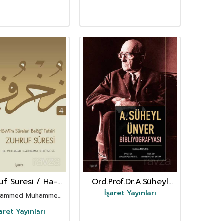
uf Suresi / Ha-
Ord.Prof.Dr.A.Süheyl
Sureleri Belagi
Ünver Bibliyografyası
İşaret Yayınları
uhammed Muhammed
Tefsiri 4
Ebu Musa
aret Yayınları