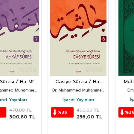
Sûresi / Ha-Mîm
Casiye Sûresi / Ha-
Muh
ri Belağî Tefsîri
Mîm Sûreleri Belağî
Kur'an
hammed Muhammed
Dr. Muhammed Muhammed
Elm
7
Tefsîri 6
Ebu Musa
Ebu Musa
aret Yayınları
İşaret Yayınları
İş
470,00
TL
400,00
TL
%
36
%
3
300,80
TL
256,00
TL