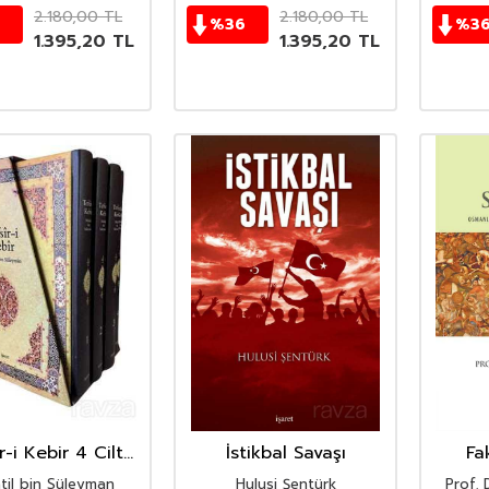
2.180,00
TL
2.180,00
TL
%
36
%
3
1.395,20
TL
1.395,20
TL
r-i Kebir 4 Cilt
İstikbal Savaşı
Fa
kım Orta Boy
til bin Süleyman
Hulusi Şentürk
Prof. 