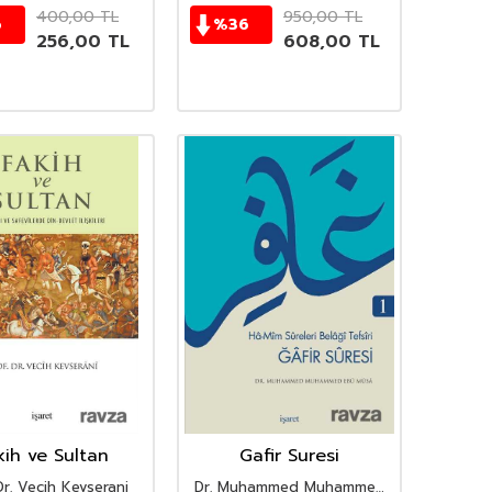
400,00
TL
950,00
TL
6
%
36
256,00
TL
608,00
TL
kih ve Sultan
Gafir Suresi
Dr. Vecih Kevserani
Dr. Muhammed Muhammed