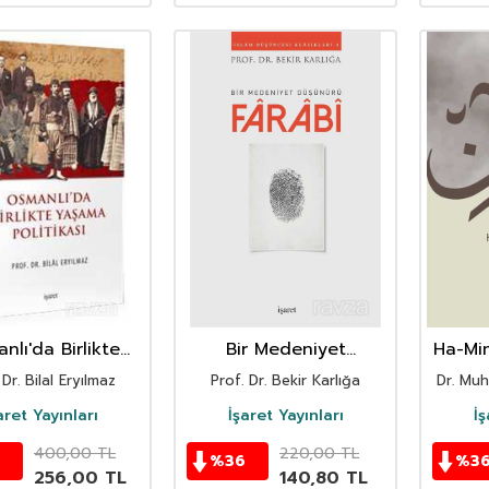
nlı'da Birlikte
Bir Medeniyet
Ha-Mim
ama Politikası
Düşünürü Farabi
Tefsir
 Dr. Bilal Eryılmaz
Prof. Dr. Bekir Karlığa
Dr. M
aret Yayınları
İşaret Yayınları
İş
400,00
TL
220,00
TL
%
36
%
3
256,00
TL
140,80
TL