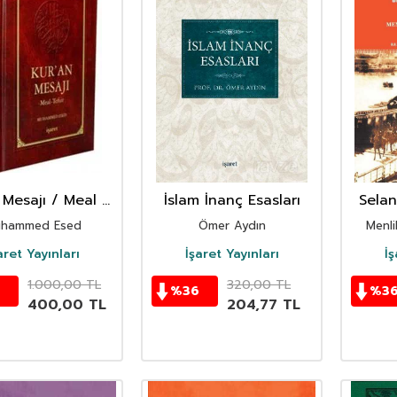
 Mesajı / Meal -
İslam İnanç Esasları
Selan
sir - (Ortaboy
Bir O
hammed Esed
Ömer Aydın
Menli
ı 2.hamur Ciltli)
aret Yayınları
İşaret Yayınları
İş
1.000,00
TL
320,00
TL
0
%
36
%
3
400,00
TL
204,77
TL