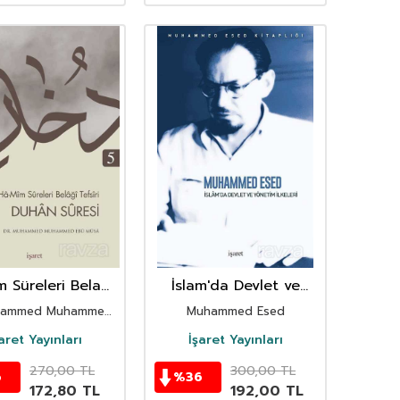
 Süreleri Belaği
İslam'da Devlet ve
i 5 Duhan Suresi
Yönetim İlkeleri
uhammed Muhammed
Muhammed Esed
Ebu Musa
aret Yayınları
İşaret Yayınları
270,00
TL
300,00
TL
6
%
36
172,80
TL
192,00
TL