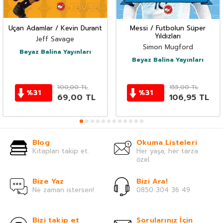
Uçan Adamlar / Kevin Durant
Messi / Futbolun Süper
Yıldızları
Jeff Savage
Simon Mugford
Beyaz Balina Yayınları
Beyaz Balina Yayınları
100,00
TL
155,00
TL
%
31
%
31
69,00
TL
106,95
TL
Blog
Okuma Listeleri
Kitapları takip et.
Her yaşa, her tarza
özel.
Bize Yaz
Bizi Ara!
Ne zaman istersen!
0850 304 36 49
Bizi takip et
Sorularınız İçin