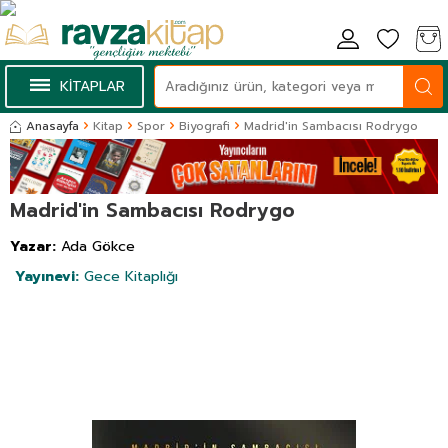
KİTAPLAR
Anasayfa
Kitap
Spor
Biyografi
Madrid'in Sambacısı Rodrygo
Madrid'in Sambacısı Rodrygo
Yazar:
Ada Gökce
Yayınevi:
Gece Kitaplığı