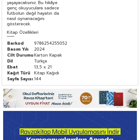
yaşayacaksınız. Bu hikâye
genç okuyuculara sadece
futbolun değil hayatın da
nasıl oynanacağını
gösterecek.
Kitap Özellikleri
''''''''
Barkod
9786254255052
Basım Yılı
2024
Cilt Durumu
Karton Kapak
Dil
Türkçe
Ebat
13,5 x 21
Kağıt Türü
Kitap Kağıdı
Sayfa Sayısı
144