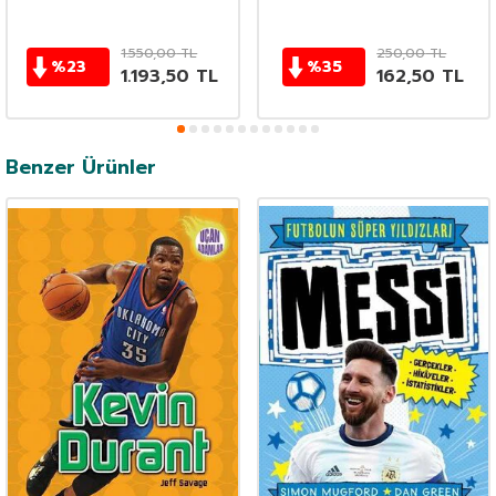
1.550,00
TL
250,00
TL
%
23
%
35
1.193,50
TL
162,50
TL
Benzer Ürünler