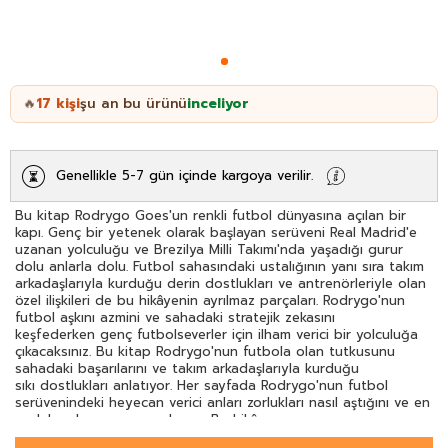
17
kişi
şu an bu ürünü
inceliyor
🔥
Genellikle 5-7 gün içinde kargoya verilir.
Bu kitap Rodrygo Goes'un renkli futbol dünyasına açılan bir
kapı. Genç bir yetenek olarak başlayan serüveni Real Madrid'e
uzanan yolculuğu ve Brezilya Milli Takımı'nda yaşadığı gurur
dolu anlarla dolu. Futbol sahasındaki ustalığının yanı sıra takım
arkadaşlarıyla kurduğu derin dostlukları ve antrenörleriyle olan
özel ilişkileri de bu hikâyenin ayrılmaz parçaları. Rodrygo'nun
futbol aşkını azmini ve sahadaki stratejik zekasını
keşfederken genç futbolseverler için ilham verici bir yolculuğa
çıkacaksınız. Bu kitap Rodrygo'nun futbola olan tutkusunu
sahadaki başarılarını ve takım arkadaşlarıyla kurduğu
sıkı dostlukları anlatıyor. Her sayfada Rodrygo'nun futbol
serüvenindeki heyecan verici anları zorlukları nasıl aştığını ve en
parlak anlarını yaşayacaksınız. Bu hikâye genç
okuyuculara sadece futbolun değil hayatın da nasıl