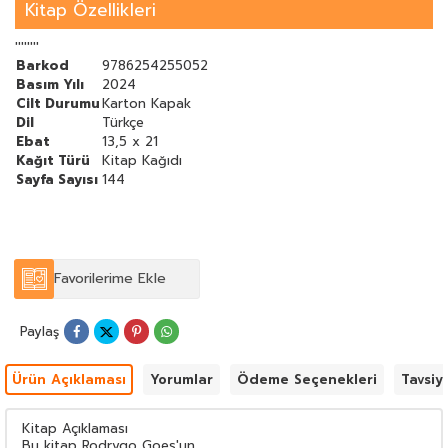
oynanacağını gösterecek.
Kitap Özellikleri
''''''''
Barkod
9786254255052
Basım Yılı
2024
Cilt Durumu
Karton Kapak
Dil
Türkçe
Ebat
13,5 x 21
Kağıt Türü
Kitap Kağıdı
Sayfa Sayısı
144
Favorilerime Ekle
Paylaş
Ürün Açıklaması
Yorumlar
Ödeme Seçenekleri
Tavsiy
Kitap Açıklaması
Bu kitap Rodrygo Goes'un