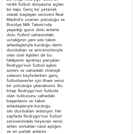
renkli futbol dünyasına açılan
bir kapı. Genç bir yetenek
olarak başlayan serüveni Real
Madrid'e uzanan yolculuğu ve
Brezilya Milli Takımı'nda
yaşadığı gurur dolu anlarla
dolu. Futbol sahasındaki
ustalığının yanı sıra takım
arkadaşlarıyla kurduğu derin
dostlukları ve antrenörleriyle
olan özel ilişkileri de bu
hikâyenin ayrılmaz parçaları.
Rodrygo'nun futbol aşkını
azmini ve sahadaki stratejik
zekasını keşfederken genç
futbolseverler için ilham verici
bir yolculuğa çıkacaksınız. Bu
kitap Rodrygo'nun futbola
olan tutkusunu sahadaki
başarılarını ve takım
arkadaşlarıyla kurduğu
sıkı dostlukları anlatıyor. Her
sayfada Rodrygo'nun futbol
serüvenindeki heyecan verici
anları zorlukları nasıl aştığını
ve en parlak anlarını