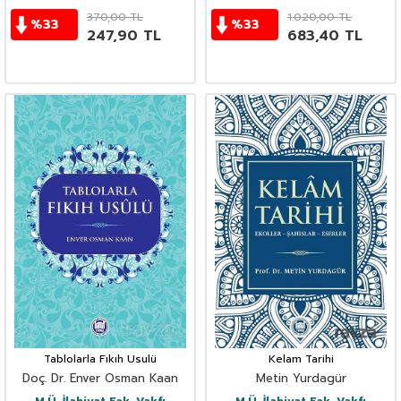
370,00
TL
1.020,00
TL
%
33
%
33
247,90
TL
683,40
TL
Tablolarla Fıkıh Usulü
Kelam Tarihi
Doç. Dr. Enver Osman Kaan
Metin Yurdagür