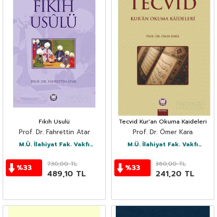
Fıkıh Usulü
Tecvid Kur'an Okuma Kaideleri
Prof. Dr. Fahrettin Atar
Prof. Dr. Ömer Kara
M.Ü. İlahiyat Fak. Vakfı
M.Ü. İlahiyat Fak. Vakfı
Yayınları
Yayınları
730,00
TL
360,00
TL
%
33
%
33
489,10
TL
241,20
TL