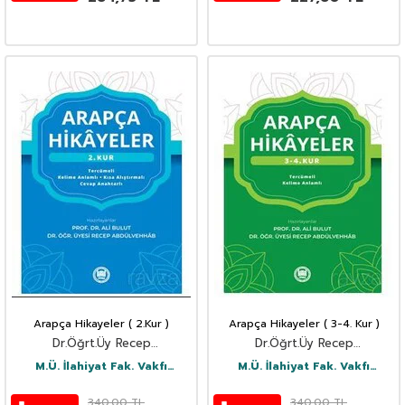
Arapça Hikayeler ( 2.Kur )
Arapça Hikayeler ( 3-4. Kur )
Dr.Öğrt.Üy Recep
Dr.Öğrt.Üy Recep
Abdülvehhab
Abdülvehhab
M.Ü. İlahiyat Fak. Vakfı
M.Ü. İlahiyat Fak. Vakfı
Yayınları
Yayınları
340,00
TL
340,00
TL