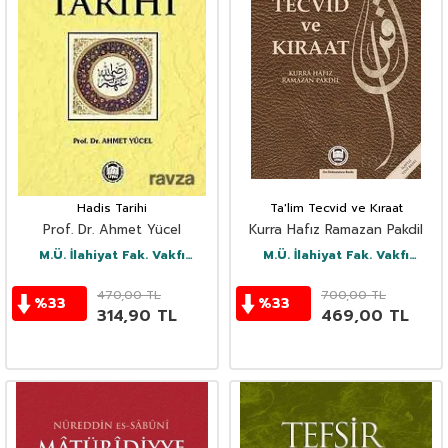
eserlerini titizlikle okurlarına sunar. İlahiyat
camiasının göz bebeği olan kitaplarıyla,
ilminize ilham katın.
Hadis Tarihi
Ta'lim Tecvid ve Kıraat
Prof. Dr. Ahmet Yücel
Kurra Hafız Ramazan Pakdil
M.Ü. İlahiyat Fak. Vakfı
M.Ü. İlahiyat Fak. Vakfı
Yayınları
Yayınları
470,00
TL
700,00
TL
%
33
%
33
314,90
TL
469,00
TL