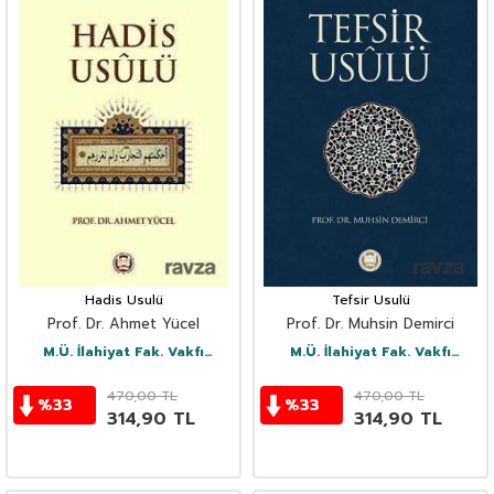
Hadis Usulü
Tefsir Usulü
Prof. Dr. Ahmet Yücel
Prof. Dr. Muhsin Demirci
M.Ü. İlahiyat Fak. Vakfı
M.Ü. İlahiyat Fak. Vakfı
Yayınları
Yayınları
470,00
TL
470,00
TL
%
33
%
33
314,90
TL
314,90
TL