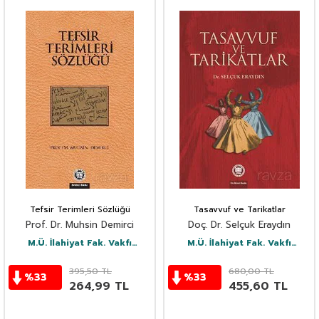
Tefsir Terimleri Sözlüğü
Tasavvuf ve Tarikatlar
Prof. Dr. Muhsin Demirci
Doç. Dr. Selçuk Eraydın
M.Ü. İlahiyat Fak. Vakfı
M.Ü. İlahiyat Fak. Vakfı
Yayınları
Yayınları
395,50
TL
680,00
TL
%
33
%
33
264,99
TL
455,60
TL