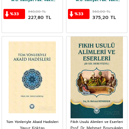
M.Ü. İlahiyat Fak. Vakfı
M.Ü. İlahiyat Fak. Vakfı
Yayınları
Yayınları
340,00
TL
560,00
TL
%
33
%
33
227,80
TL
375,20
TL
Tüm Yönleriyle Akaid Hadisleri
Fıkıh Usulü Alimleri ve Eserleri
Yavuz Köktaş
Prof. Dr. Mehmet Boynukalın