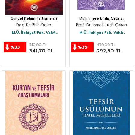
Güncel Kelam Tartışmaları
Mü'minlere Diriliş Çağrısı
Doç. Dr. Enis Doko
Prof. Dr. İsmail Lütfi Çakan
M.Ü. İlahiyat Fak. Vakfı
M.Ü. İlahiyat Fak. Vakfı
Yayınları
Yayınları
510,00
TL
450,00
TL
%
33
%
35
341,70
TL
292,50
TL