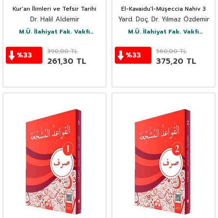
Kur'an İlimleri ve Tefsir Tarihi
El-Kavaidu'l-Müşeccia Nahiv 3
Dr. Halil Aldemir
Yard. Doç. Dr. Yılmaz Özdemir
M.Ü. İlahiyat Fak. Vakfı
M.Ü. İlahiyat Fak. Vakfı
Yayınları
Yayınları
390,00
TL
560,00
TL
%
33
%
33
261,30
TL
375,20
TL