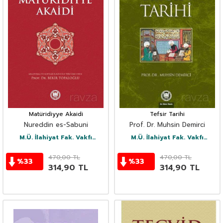
Matüridiyye Akaidi
Tefsir Tarihi
Nureddin es-Sabuni
Prof. Dr. Muhsin Demirci
M.Ü. İlahiyat Fak. Vakfı
M.Ü. İlahiyat Fak. Vakfı
Yayınları
Yayınları
470,00
TL
470,00
TL
%
33
%
33
314,90
TL
314,90
TL