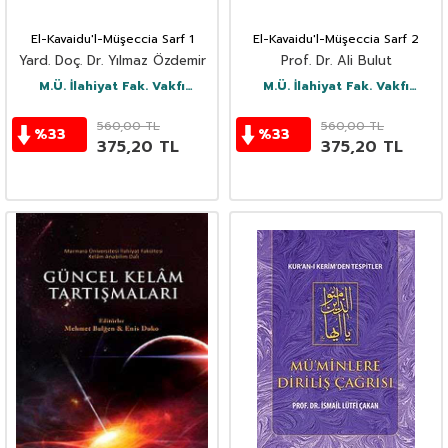
El-Kavaidu'l-Müşeccia Sarf 1
El-Kavaidu'l-Müşeccia Sarf 2
Yard. Doç. Dr. Yılmaz Özdemir
Prof. Dr. Ali Bulut
M.Ü. İlahiyat Fak. Vakfı
M.Ü. İlahiyat Fak. Vakfı
Yayınları
Yayınları
560,00
TL
560,00
TL
%
33
%
33
375,20
TL
375,20
TL