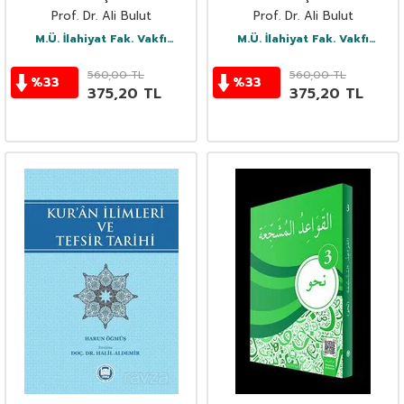
Prof. Dr. Ali Bulut
Prof. Dr. Ali Bulut
M.Ü. İlahiyat Fak. Vakfı
M.Ü. İlahiyat Fak. Vakfı
Yayınları
Yayınları
560,00
TL
560,00
TL
%
33
%
33
375,20
TL
375,20
TL