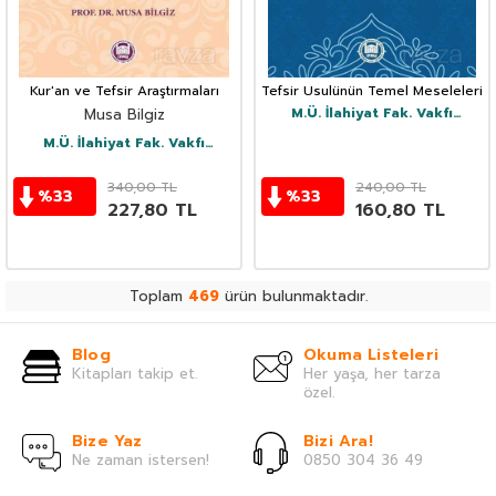
Kur'an ve Tefsir Araştırmaları
Tefsir Usulünün Temel Meseleleri
M.Ü. İlahiyat Fak. Vakfı
Musa Bilgiz
Yayınları
M.Ü. İlahiyat Fak. Vakfı
Yayınları
340,00
TL
240,00
TL
%
33
%
33
227,80
TL
160,80
TL
Toplam
469
ürün bulunmaktadır.
Blog
Okuma Listeleri
Kitapları takip et.
Her yaşa, her tarza
özel.
Bize Yaz
Bizi Ara!
Ne zaman istersen!
0850 304 36 49