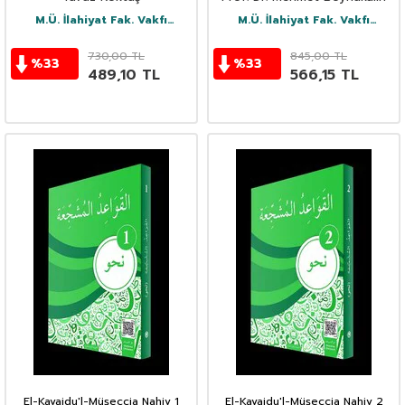
M.Ü. İlahiyat Fak. Vakfı
M.Ü. İlahiyat Fak. Vakfı
Yayınları
Yayınları
730,00
TL
845,00
TL
%
33
%
33
489,10
TL
566,15
TL
El-Kavaidu'l-Müşeccia Nahiv 1
El-Kavaidu'l-Müşeccia Nahiv 2