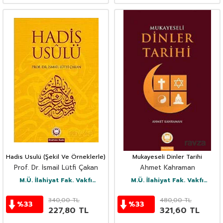
Hadis Usulü (Şekil Ve Örneklerle)
Mukayeseli Dinler Tarihi
Prof. Dr. İsmail Lütfi Çakan
Ahmet Kahraman
M.Ü. İlahiyat Fak. Vakfı
M.Ü. İlahiyat Fak. Vakfı
Yayınları
Yayınları
340,00
TL
480,00
TL
%
33
%
33
227,80
TL
321,60
TL