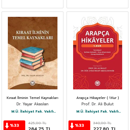
Kıraat İlminin Temel Kaynakları
Arapça Hikayeler ( 1.Kur )
Dr. Yaşar Akaslan
Prof. Dr. Ali Bulut
M.Ü. İlahiyat Fak. Vakfı
M.Ü. İlahiyat Fak. Vakfı
Yayınları
Yayınları
425,00
TL
340,00
TL
%
33
%
33
284,75
TL
227,80
TL