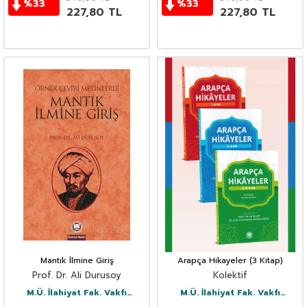
%
33
%
33
227,80
TL
227,80
TL
Mantık İlmine Giriş
Arapça Hikayeler (3 Kitap)
Prof. Dr. Ali Durusoy
Kolektif
M.Ü. İlahiyat Fak. Vakfı
M.Ü. İlahiyat Fak. Vakfı
Yayınları
Yayınları