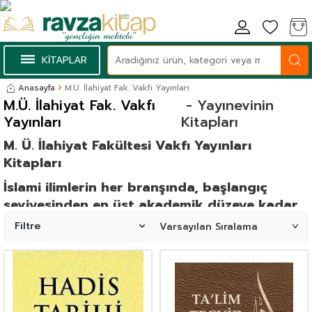
KİTAPLAR
Anasayfa
M.Ü. İlahiyat Fak. Vakfı Yayınları
M.Ü. İlahiyat Fak. Vakfı
- Yayınevinin
Yayınları
Kitapları
M. Ü. İlahiyat Fakültesi Vakfı Yayınları
Kitapları
İslami ilimlerin her branşında, başlangıç
seviyesinden en üst akademik düzeye kadar
güvenilir bir kılavuz arıyorsanız, doğru
Filtre
adrestesiniz. Hadisten fıkha, tefsirden
kelama, Arapçadan felsefeye uzanan geniş
yelpazesiyle, öğrenciler ve araştırmacılar için
vazgeçilmez bir kaynak olan bu yayınevi,
alanının otorite isimlerinin en seçkin