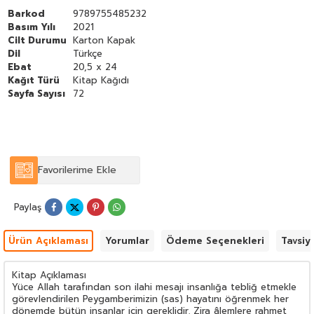
''''''''
Şaban Öz ve Doç. Dr. Mahmut Kelpetin tarafından kaleme
Barkod
9789755485232
alınmıştır.
Basım Yılı
2021
Cilt Durumu
Karton Kapak
Dil
Türkçe
Ebat
20,5 x 24
Kağıt Türü
Kitap Kağıdı
Sayfa Sayısı
72
Favorilerime Ekle
Paylaş
Ürün Açıklaması
Yorumlar
Ödeme Seçenekleri
Tavsiy
Kitap Açıklaması
Yüce Allah tarafından son ilahi mesajı insanlığa tebliğ etmekle
görevlendirilen Peygamberimizin (sas) hayatını öğrenmek her
dönemde bütün insanlar için gereklidir. Zira âlemlere rahmet