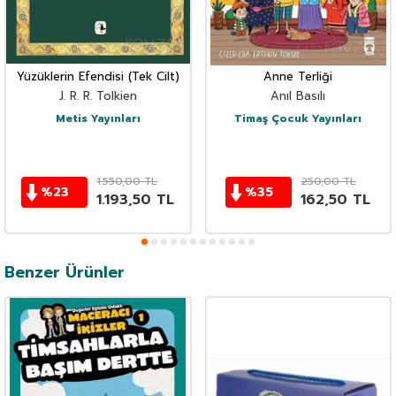
Yüzüklerin Efendisi (Tek Cilt)
Anne Terliği
J. R. R. Tolkien
Anıl Basılı
Metis Yayınları
Timaş Çocuk Yayınları
1.550,00
TL
250,00
TL
%
23
%
35
1.193,50
TL
162,50
TL
Benzer Ürünler