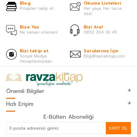
Blog
Okuma Listeleri
Kitapları takip et.
Her yaşa, her tarza
özel.
Bize Yaz
Bizi Ara!
Ne zaman istersen!
0850 304 36 49
Bizi takip et
Sorularınız İçin
Sosyal Medya
Bilgi@ravzakitap.com
Hesaplarımızdan
Önemli Bilgiler
Hızlı Erişim
E-Bülten Aboneliği
KAYIT OL