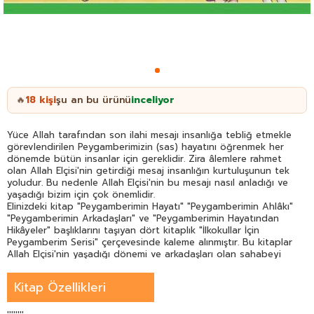
18
kişi
şu an bu ürünü
inceliyor
🔥
Yüce Allah tarafından son ilahi mesajı insanlığa tebliğ etmekle
görevlendirilen Peygamberimizin (sas) hayatını öğrenmek her
dönemde bütün insanlar için gereklidir. Zira âlemlere rahmet
olan Allah Elçisi'nin getirdiği mesaj insanlığın kurtuluşunun tek
yoludur. Bu nedenle Allah Elçisi'nin bu mesajı nasıl anladığı ve
yaşadığı bizim için çok önemlidir.
Elinizdeki kitap "Peygamberimin Hayatı" "Peygamberimin Ahlâkı"
"Peygamberimin Arkadaşları" ve "Peygamberimin Hayatından
Hikâyeler" başlıklarını taşıyan dört kitaplık "İlkokullar İçin
Peygamberim Serisi" çerçevesinde kaleme alınmıştır. Bu kitaplar
Allah Elçisi'nin yaşadığı dönemi ve arkadaşları olan sahabeyi
sahih bilgiye dayanarak anlatma düşüncesiyle ortaya çıkmıştır.
Günümüzde Hz. Peygamber hakkında çocuklarımıza bilgi verirken
Kitap Özellikleri
onların seviyelerine uygun yararlanabileceğimiz yeterli kitap
bulunmadığı düşüncesiyle doğru bilgiyi esas alarak hazırlanan
kitaplar Prof. Dr. Âdem Apak Prof. Dr. Adnan Demircan Prof. Dr.