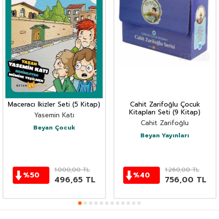
Maceracı İkizler Seti (5 Kitap)
Cahit Zarifoğlu Çocuk
Kitapları Seti (9 Kitap)
Yasemin Katı
Cahit Zarifoğlu
Beyan Çocuk
Beyan Yayınları
1.000,00
TL
1.260,00
TL
%
50
%
40
496,65
TL
756,00
TL