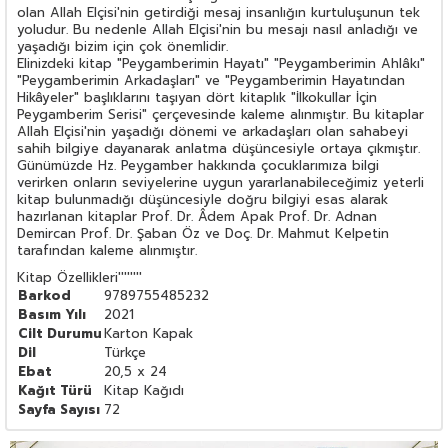
olan Allah Elçisi'nin getirdiği mesaj insanlığın kurtuluşunun tek
yoludur. Bu nedenle Allah Elçisi'nin bu mesajı nasıl anladığı ve
yaşadığı bizim için çok önemlidir.
Elinizdeki kitap "Peygamberimin Hayatı" "Peygamberimin Ahlâkı"
"Peygamberimin Arkadaşları" ve "Peygamberimin Hayatından
Hikâyeler" başlıklarını taşıyan dört kitaplık "İlkokullar İçin
Peygamberim Serisi" çerçevesinde kaleme alınmıştır. Bu kitaplar
Allah Elçisi'nin yaşadığı dönemi ve arkadaşları olan sahabeyi
sahih bilgiye dayanarak anlatma düşüncesiyle ortaya çıkmıştır.
Günümüzde Hz. Peygamber hakkında çocuklarımıza bilgi
verirken onların seviyelerine uygun yararlanabileceğimiz yeterli
kitap bulunmadığı düşüncesiyle doğru bilgiyi esas alarak
hazırlanan kitaplar Prof. Dr. Âdem Apak Prof. Dr. Adnan
Demircan Prof. Dr. Şaban Öz ve Doç. Dr. Mahmut Kelpetin
tarafından kaleme alınmıştır.
Kitap Özellikleri
''''''''
Barkod
9789755485232
Basım Yılı
2021
Cilt Durumu
Karton Kapak
Dil
Türkçe
Ebat
20,5 x 24
Kağıt Türü
Kitap Kağıdı
Sayfa Sayısı
72