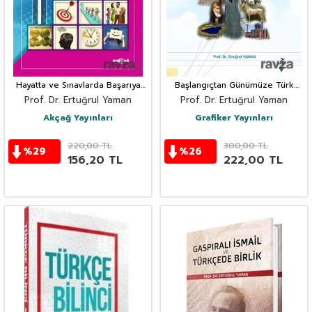
Hayatta ve Sınavlarda Başarıya
Başlangıçtan Günümüze Türk
Giden Yol
Dünyası Edebiyatı Seçmeler
Prof. Dr. Ertuğrul Yaman
Prof. Dr. Ertuğrul Yaman
Akçağ Yayınları
Grafiker Yayınları
220,00
TL
300,00
TL
%
29
%
26
156,20
TL
222,00
TL