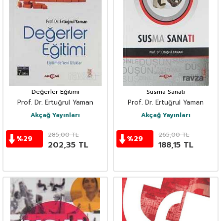
Değerler Eğitimi
Susma Sanatı
Prof. Dr. Ertuğrul Yaman
Prof. Dr. Ertuğrul Yaman
Akçağ Yayınları
Akçağ Yayınları
285,00
TL
265,00
TL
%
29
%
29
202,35
TL
188,15
TL