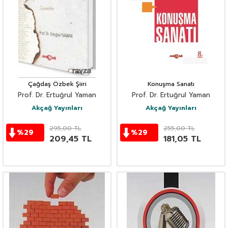
Çağdaş Özbek Şiiri
Konuşma Sanatı
Prof. Dr. Ertuğrul Yaman
Prof. Dr. Ertuğrul Yaman
Akçağ Yayınları
Akçağ Yayınları
295,00
TL
255,00
TL
%
29
%
29
209,45
TL
181,05
TL