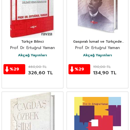
Türkçe Bilinci
Gaspıralı İsmail ve Türkçede
Birlik
Prof. Dr. Ertuğrul Yaman
Prof. Dr. Ertuğrul Yaman
Akçağ Yayınları
Akçağ Yayınları
460,00
TL
190,00
TL
%
29
%
29
326,60
TL
134,90
TL