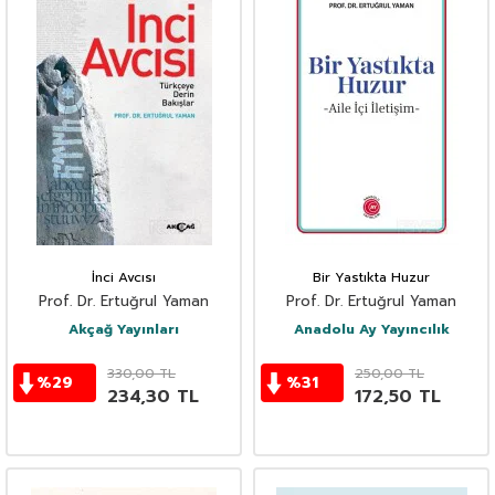
İnci Avcısı
Bir Yastıkta Huzur
Prof. Dr. Ertuğrul Yaman
Prof. Dr. Ertuğrul Yaman
Akçağ Yayınları
Anadolu Ay Yayıncılık
330,00
TL
250,00
TL
%
29
%
31
234,30
TL
172,50
TL