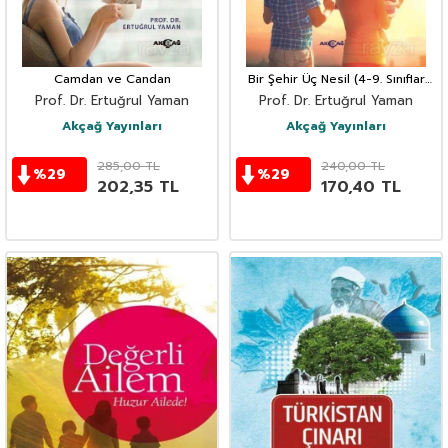
Camdan ve Candan
Bir Şehir Üç Nesil (4-9. Sınıflar
İçin Değerler Eğitimiyle Uyumlu)
Prof. Dr. Ertuğrul Yaman
Prof. Dr. Ertuğrul Yaman
Akçağ Yayınları
Akçağ Yayınları
285,00
TL
240,00
TL
%
29
%
29
202,35
TL
170,40
TL