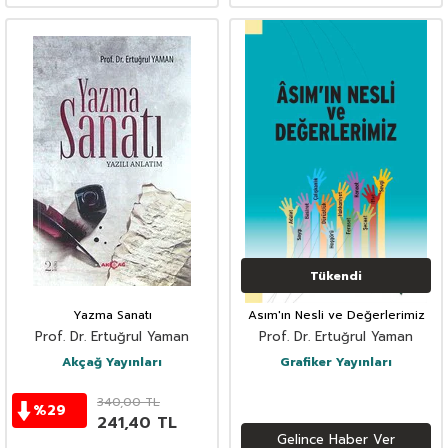
Tükendi
Yazma Sanatı
Asım'ın Nesli ve Değerlerimiz
Prof. Dr. Ertuğrul Yaman
Prof. Dr. Ertuğrul Yaman
Akçağ Yayınları
Grafiker Yayınları
340,00
TL
%
29
241,40
TL
Gelince Haber Ver