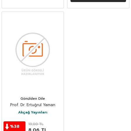
Gönülden Dile
Prof. Dr. Ertuğrul Yaman
Akçağ Yayınları
13,00
TL
%
38
8,06
TL