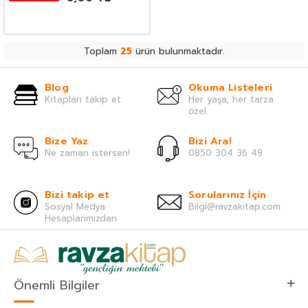
Toplam
25
ürün bulunmaktadır.
Blog
Okuma Listeleri
Kitapları takip et.
Her yaşa, her tarza
özel.
Bize Yaz
Bizi Ara!
Ne zaman istersen!
0850 304 36 49
Bizi takip et
Sorularınız İçin
Sosyal Medya
Bilgi@ravzakitap.com
Hesaplarımızdan
Önemli Bilgiler