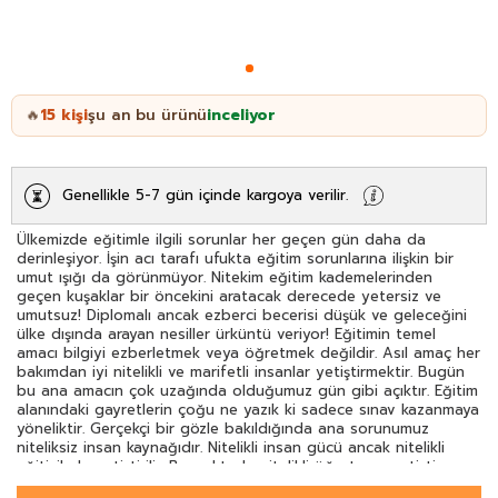
15
kişi
şu an bu ürünü
inceliyor
🔥
Genellikle 5-7 gün içinde kargoya verilir.
Ülkemizde eğitimle ilgili sorunlar her geçen gün daha da
derinleşiyor. İşin acı tarafı ufukta eğitim sorunlarına ilişkin bir
umut ışığı da görünmüyor. Nitekim eğitim kademelerinden
geçen kuşaklar bir öncekini aratacak derecede yetersiz ve
umutsuz! Diplomalı ancak ezberci becerisi düşük ve geleceğini
ülke dışında arayan nesiller ürküntü veriyor! Eğitimin temel
amacı bilgiyi ezberletmek veya öğretmek değildir. Asıl amaç her
bakımdan iyi nitelikli ve marifetli insanlar yetiştirmektir. Bugün
bu ana amacın çok uzağında olduğumuz gün gibi açıktır. Eğitim
alanındaki gayretlerin çoğu ne yazık ki sadece sınav kazanmaya
yöneliktir. Gerçekçi bir gözle bakıldığında ana sorunumuz
niteliksiz insan kaynağıdır. Nitelikli insan gücü ancak nitelikli
eğiticilerle yetiştirilir. Bu noktada nitelikli öğretmen yetiştirme
konusu ana belirleyicidir. Eğitimden olumlu sonuçlar alabilmek