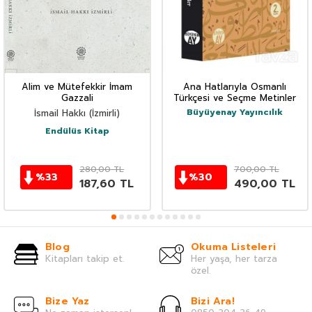
Alim ve Mütefekkir İmam
Ana Hatlarıyla Osmanlı
Gazzali
Türkçesi ve Seçme Metinler
Büyüyenay Yayıncılık
İsmail Hakkı (İzmirli)
Endülüs Kitap
280,00
TL
700,00
TL
%
33
%
30
187,60
TL
490,00
TL
Blog
Okuma Listeleri
Kitapları takip et.
Her yaşa, her tarza
özel.
Bize Yaz
Bizi Ara!