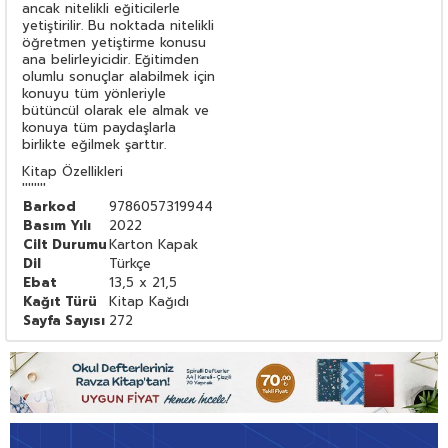
ancak nitelikli eğiticilerle
yetiştirilir. Bu noktada nitelikli
öğretmen yetiştirme konusu
ana belirleyicidir. Eğitimden
olumlu sonuçlar alabilmek için
konuyu tüm yönleriyle
bütüncül olarak ele almak ve
konuya tüm paydaşlarla
birlikte eğilmek şarttır.
Kitap Özellikleri
''''''''
Barkod
9786057319944
Basım Yılı
2022
Cilt Durumu
Karton Kapak
Dil
Türkçe
Ebat
13,5 x 21,5
Kağıt Türü
Kitap Kağıdı
Sayfa Sayısı
272