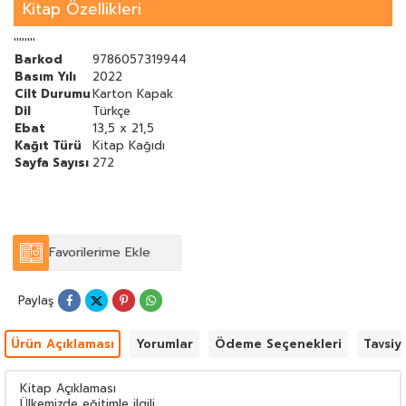
için konuyu tüm yönleriyle bütüncül olarak ele almak ve konuya
Kitap Özellikleri
tüm paydaşlarla birlikte eğilmek şarttır.
''''''''
Barkod
9786057319944
Basım Yılı
2022
Cilt Durumu
Karton Kapak
Dil
Türkçe
Ebat
13,5 x 21,5
Kağıt Türü
Kitap Kağıdı
Sayfa Sayısı
272
Favorilerime Ekle
Paylaş
Ürün Açıklaması
Yorumlar
Ödeme Seçenekleri
Tavsiy
Kitap Açıklaması
Ülkemizde eğitimle ilgili