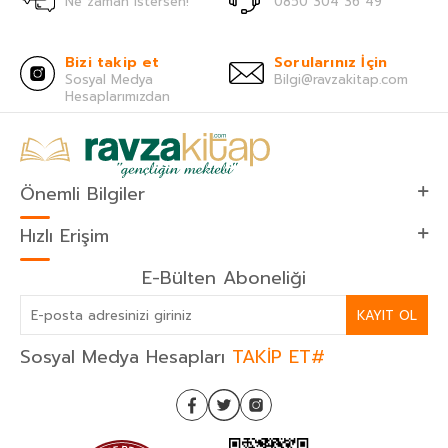
Ne zaman istersen!
0850 304 36 49
Bizi takip et
Sorularınız İçin
Sosyal Medya
Bilgi@ravzakitap.com
Hesaplarımızdan
Önemli Bilgiler
Hızlı Erişim
E-Bülten Aboneliği
KAYIT OL
Sosyal Medya Hesapları
TAKİP ET#