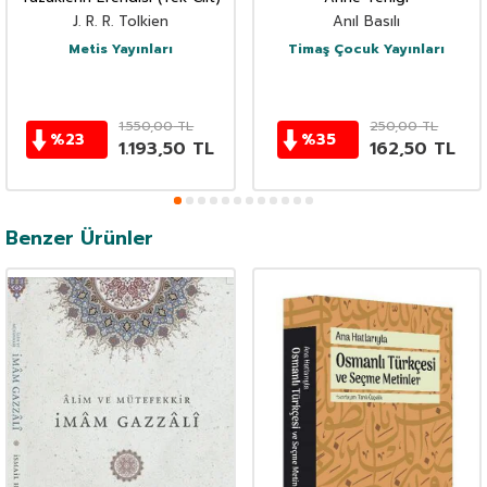
J. R. R. Tolkien
Anıl Basılı
Metis Yayınları
Timaş Çocuk Yayınları
1.550,00
TL
250,00
TL
%
23
%
35
1.193,50
TL
162,50
TL
Benzer Ürünler