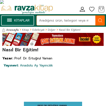
KİTAPLAR
Anasayfa
Kitap
Edebiyat
Diğer
Nasıl Bir Eğitim!
Nasıl Bir Eğitim!
Yazar:
Prof. Dr. Ertuğrul Yaman
Yayınevi:
Anadolu Ay Yayıncılık