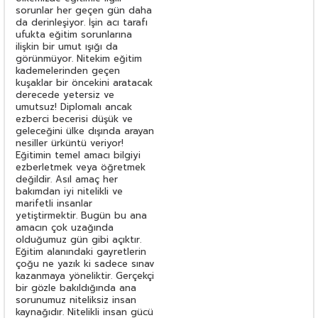
sorunlar her geçen gün daha
da derinleşiyor. İşin acı tarafı
ufukta eğitim sorunlarına
ilişkin bir umut ışığı da
görünmüyor. Nitekim eğitim
kademelerinden geçen
kuşaklar bir öncekini aratacak
derecede yetersiz ve
umutsuz! Diplomalı ancak
ezberci becerisi düşük ve
geleceğini ülke dışında arayan
nesiller ürküntü veriyor!
Eğitimin temel amacı bilgiyi
ezberletmek veya öğretmek
değildir. Asıl amaç her
bakımdan iyi nitelikli ve
marifetli insanlar
yetiştirmektir. Bugün bu ana
amacın çok uzağında
olduğumuz gün gibi açıktır.
Eğitim alanındaki gayretlerin
çoğu ne yazık ki sadece sınav
kazanmaya yöneliktir. Gerçekçi
bir gözle bakıldığında ana
sorunumuz niteliksiz insan
kaynağıdır. Nitelikli insan gücü