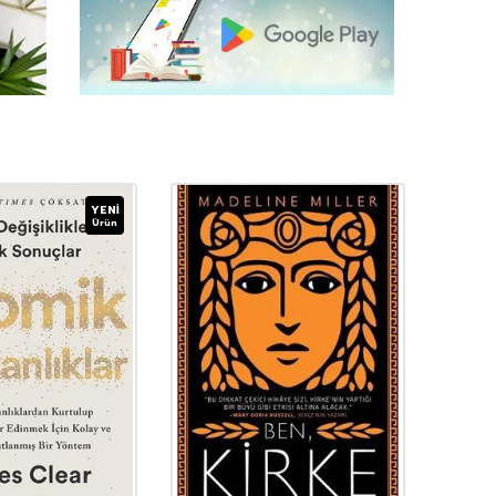
YENI
Ürün