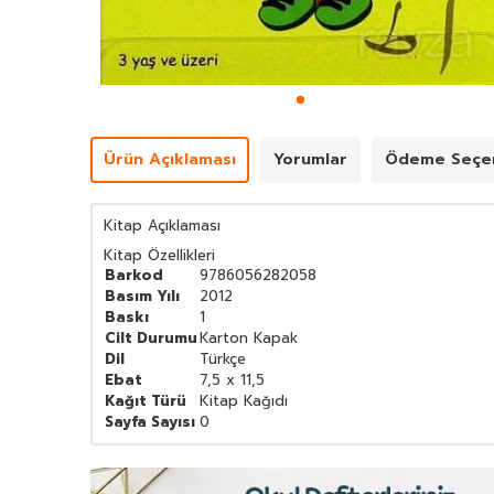
Ürün Açıklaması
Yorumlar
Ödeme Seçen
Kitap Açıklaması
Kitap Özellikleri
Barkod
9786056282058
Basım Yılı
2012
Baskı
1
Cilt Durumu
Karton Kapak
Dil
Türkçe
Ebat
7,5 x 11,5
Kağıt Türü
Kitap Kağıdı
Sayfa Sayısı
0