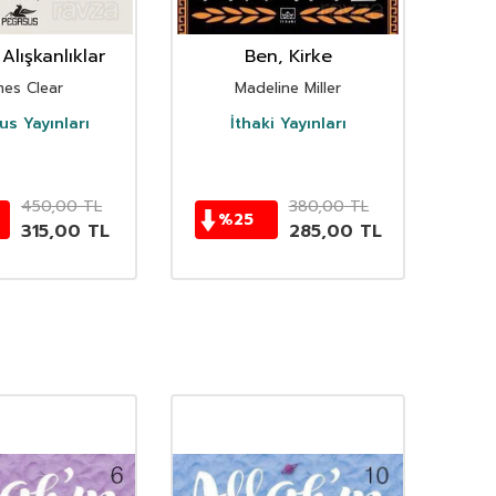
Alışkanlıklar
Ben, Kirke
mes Clear
Madeline Miller
s Yayınları
İthaki Yayınları
D
450,00
TL
380,00
TL
%
25
315,00
TL
285,00
TL