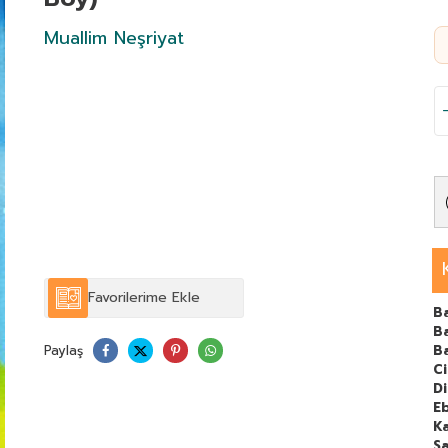
Muallim Neşriyat
Favorilerime Ekle
B
Ba
Paylaş
B
C
Di
E
Ka
Sa