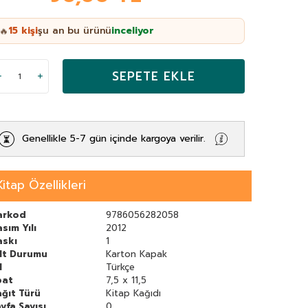
15
kişi
şu an bu ürünü
inceliyor
🔥
SEPETE EKLE
Genellikle 5-7 gün içinde kargoya verilir.
Kitap Özellikleri
arkod
9786056282058
sım Yılı
2012
askı
1
ilt Durumu
Karton Kapak
l
Türkçe
bat
7,5 x 11,5
ğıt Türü
Kitap Kağıdı
yfa Sayısı
0