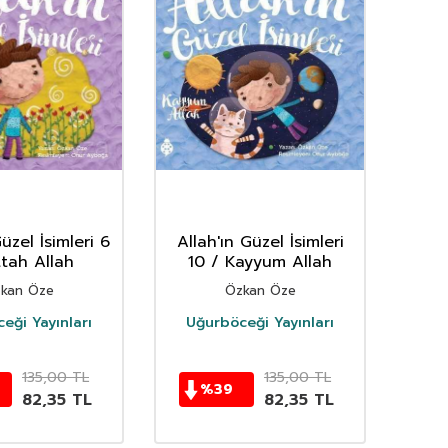
üzel İsimleri 6
Allah'ın Güzel İsimleri
Allah
ttah Allah
10 / Kayyum Allah
kan Öze
Özkan Öze
eği Yayınları
Uğurböceği Yayınları
Uğ
135,00
TL
135,00
TL
%
39
82,35
TL
82,35
TL