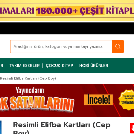
AR
TAKIM ESERLER
ÇOCUK KITAP
HOBI ÜRÜNLER
Resimli Elifba Kartları (Cep Boy)
Resimli Elifba Kartları (Cep
Boy)