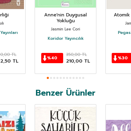
liği
Anne'nin Duygusal
Atomik 
Yokluğu
ılı
Ja
Jasmin Lee Cori
Yayınları
Pegasu
Koridor Yayıncılık
50,00
TL
350,00
TL
%
40
%
30
62,50
TL
210,00
TL
Benzer Ürünler