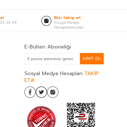
a!
Bizi takip et
04 36 49
Sosyal Medya
Hesaplarımızdan
E-Bülten Aboneliği
KAYIT OL
Sosyal Medya Hesapları
TAKİP
ET#