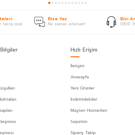
teleri
Bize Yaz
Bizi Ar
r tarza özel.
Ne zaman istersen!
0850 3
Bilgiler
Hızlı Erişim
İletişim
Anasayfa
oşulları
Yeni Ürünler
Noktaları
İndirimdekiler
apları
Müşteri Hizmetleri
zleşmesi
Sepetim
leşmesi
Sipariş Takip