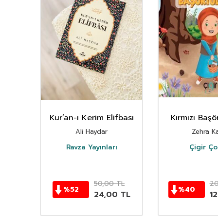
in
Kur’an-ı Kerim Elifbası
Kırmızı Başö
Ali Haydar
Zehra Ka
Ravza Yayınları
Çigir Ç
ları
TL
50,00
TL
20
%
52
%
40
TL
24,00
TL
1