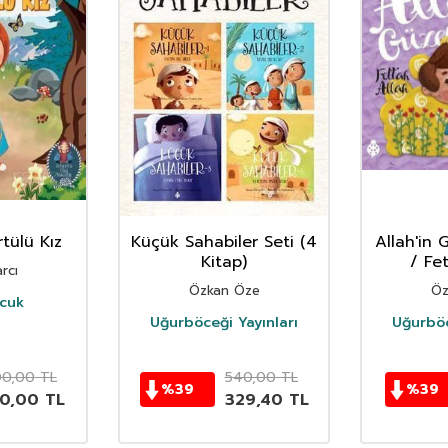
rtülü Kız
Küçük Sahabiler Seti (4
Allah'in G
Kitap)
/ Fe
rcı
Özkan Öze
Öz
ocuk
Uğurböceği Yayınları
Uğurböc
0,00
TL
540,00
TL
%
39
%
39
20,00
TL
329,40
TL