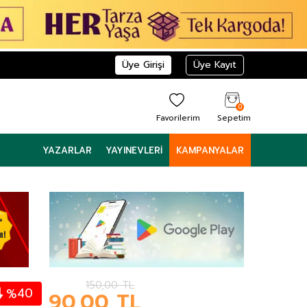
Üye Girişi
Üye Kayıt
0
Favorilerim
Sepetim
YAZARLAR
YAYINEVLERI
KAMPANYALAR
150,00
TL
40
%
90,00
TL