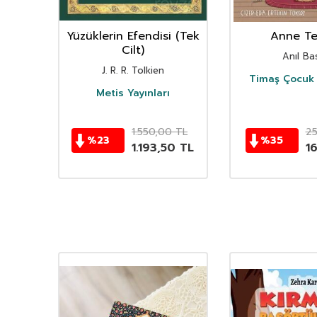
nın
Yüzüklerin Efendisi (Tek
Anne Ter
istan
Cilt)
Anıl Bas
i
J. R. R. Tolkien
Timaş Çocuk 
i
Metis Yayınları
TL
1.550,00
TL
2
%
23
%
35
TL
1.193,50
TL
1