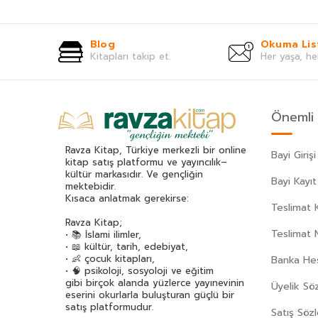
Blog
Okuma Lis
Kitapları takip et.
Her yaşa, he
Önemli 
Ravza Kitap, Türkiye merkezli bir online
Bayi Girişi
kitap satış platformu ve yayıncılık–
kültür markasıdır. Ve gençliğin
Bayi Kayıt
mektebidir.
Kısaca anlatmak gerekirse:
Teslimat K
Ravza Kitap;
Teslimat 
• 📚 İslami ilimler,
• 📖 kültür, tarih, edebiyat,
• 👶 çocuk kitapları,
Banka Hes
• 🧠 psikoloji, sosyoloji ve eğitim
gibi birçok alanda yüzlerce yayınevinin
Üyelik Sö
eserini okurlarla buluşturan güçlü bir
satış platformudur.
Satış Söz