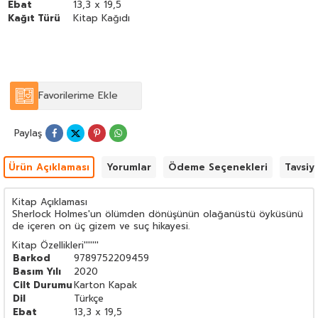
Ebat
13,3 x 19,5
Kağıt Türü
Kitap Kağıdı
Favorilerime Ekle
Paylaş
Ürün Açıklaması
Yorumlar
Ödeme Seçenekleri
Tavsiy
Kitap Açıklaması
Sherlock Holmes'un ölümden dönüşünün olağanüstü öyküsünü
de içeren on üç gizem ve suç hikayesi.
Kitap Özellikleri
'''''''
Barkod
9789752209459
Basım Yılı
2020
Cilt Durumu
Karton Kapak
Dil
Türkçe
Ebat
13,3 x 19,5