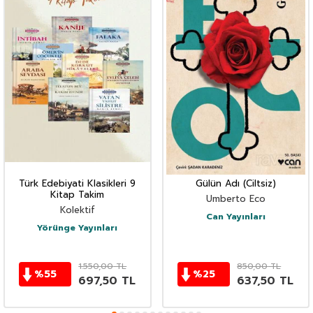
Türk Edebiyati Klasikleri 9
Gülün Adı (Ciltsiz)
Kitap Takim
Umberto Eco
Kolektif
Can Yayınları
Yörünge Yayınları
1.550,00
TL
850,00
TL
%
55
%
25
697,50
TL
637,50
TL