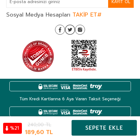
KAYIT OL
Sosyal Medya Hesapları
TAKİP ET#
Tüm Kredi Kartlarına 6 Aya Varan Taksit Seçeneği
240,00
TL
SEPETE EKLE
21
%
Kategoriler
189,60
TL
Hesabım
Favoriler
Sepet