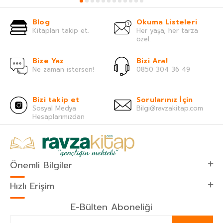
Blog
Okuma Listeleri
Kitapları takip et.
Her yaşa, her tarza
özel.
Bize Yaz
Bizi Ara!
Ne zaman istersen!
0850 304 36 49
Bizi takip et
Sorularınız İçin
Sosyal Medya
Bilgi@ravzakitap.com
Hesaplarımızdan
Önemli Bilgiler
Hızlı Erişim
E-Bülten Aboneliği