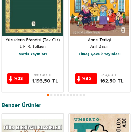
Yüzüklerin Efendisi (Tek Cilt)
Anne Terliği
J. R. R. Tolkien
Anıl Basılı
Metis Yayınları
Timaş Çocuk Yayınları
1.550,00
TL
250,00
TL
%
23
%
35
1.193,50
TL
162,50
TL
Benzer Ürünler