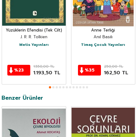
Yüzüklerin Efendisi (Tek Cilt)
Anne Terliği
J. R. R. Tolkien
Anıl Basılı
Metis Yayınları
Timaş Çocuk Yayınları
1.550,00
TL
250,00
TL
%
23
%
35
1.193,50
TL
162,50
TL
Benzer Ürünler