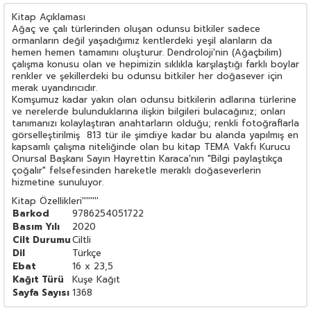
Kitap Açıklaması
Ağaç ve çalı türlerinden oluşan odunsu bitkiler sadece
ormanların değil yaşadığımız kentlerdeki yeşil alanların da
hemen hemen tamamını oluşturur. Dendroloji'nin (Ağaçbilim)
çalışma konusu olan ve hepimizin sıklıkla karşılaştığı farklı boylar
renkler ve şekillerdeki bu odunsu bitkiler her doğasever için
merak uyandırıcıdır.
Komşumuz kadar yakın olan odunsu bitkilerin adlarına türlerine
ve nerelerde bulunduklarına ilişkin bilgileri bulacağınız; onları
tanımanızı kolaylaştıran anahtarların olduğu; renkli fotoğraflarla
görselleştirilmiş 813 tür ile şimdiye kadar bu alanda yapılmış en
kapsamlı çalışma niteliğinde olan bu kitap TEMA Vakfı Kurucu
Onursal Başkanı Sayın Hayrettin Karaca'nın "Bilgi paylaştıkça
çoğalır" felsefesinden hareketle meraklı doğaseverlerin
hizmetine sunuluyor.
Kitap Özellikleri
''''''''
Barkod
9786254051722
Basım Yılı
2020
Cilt Durumu
Ciltli
Dil
Türkçe
Ebat
16 x 23,5
Kağıt Türü
Kuşe Kağıt
Sayfa Sayısı
1368