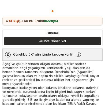
14
kişi
şu an bu ürünü
inceliyor
🔥
Tükendi
Gelince Haber Ver
Genellikle 5-7 gün içinde kargoya verilir.
Ağaç ve çalı türlerinden oluşan odunsu bitkiler sadece
ormanların değil yaşadığımız kentlerdeki yeşil alanların da
hemen hemen tamamını oluşturur. Dendroloji'nin (Ağaçbilim)
çalışma konusu olan ve hepimizin sıklıkla karşılaştığı farklı boylar
renkler ve şekillerdeki bu odunsu bitkiler her doğasever için
merak uyandırıcıdır.
Komşumuz kadar yakın olan odunsu bitkilerin adlarına türlerine
ve nerelerde bulunduklarına ilişkin bilgileri bulacağınız; onları
tanımanızı kolaylaştıran anahtarların olduğu; renkli fotoğraflarla
görselleştirilmiş 813 tür ile şimdiye kadar bu alanda yapılmış en
kapsamlı çalışma niteliğinde olan bu kitap TEMA Vakfı Kurucu