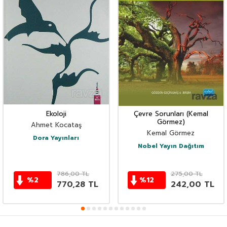
Ekoloji
Çevre Sorunları (Kemal
Görmez)
Ahmet Kocataş
Kemal Görmez
Dora Yayınları
Nobel Yayın Dağıtım
786,00
TL
275,00
TL
%
2
%
12
770,28
TL
242,00
TL