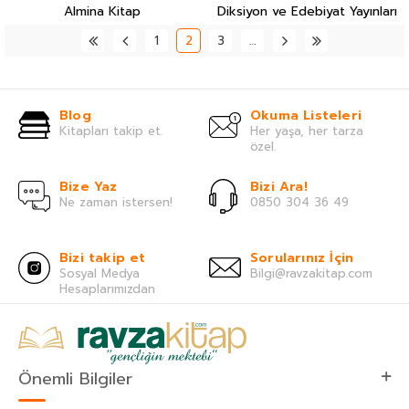
Almina Kitap
Diksiyon ve Edebiyat Yayınları
1
2
3
…
Blog
Okuma Listeleri
Kitapları takip et.
Her yaşa, her tarza
özel.
Bize Yaz
Bizi Ara!
Ne zaman istersen!
0850 304 36 49
Bizi takip et
Sorularınız İçin
Sosyal Medya
Bilgi@ravzakitap.com
Hesaplarımızdan
Önemli Bilgiler