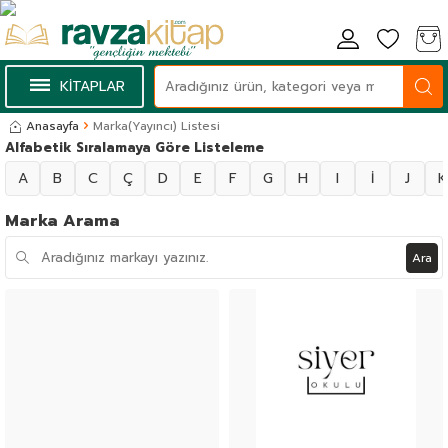
KİTAPLAR
Anasayfa
Marka(Yayıncı) Listesi
Alfabetik Sıralamaya Göre Listeleme
A
B
C
Ç
D
E
F
G
H
I
İ
J
K
Marka Arama
Ara