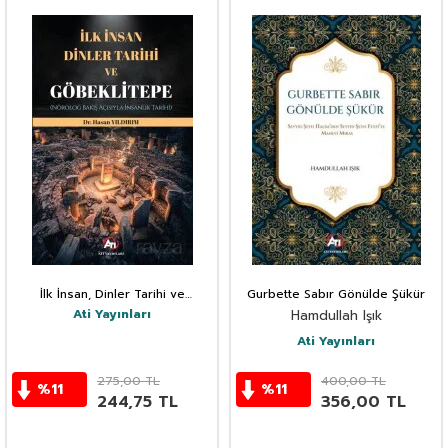
İlk İnsan, Dinler Tarihi ve
Gurbette Sabır Gönülde Şükür
Göbeklitepe (Nörolog Bakış
Ati Yayınları
Hamdullah Işık
Açısıyla İnsanlık Tarihi)
Ati Yayınları
275,00
TL
400,00
TL
%
11
%
11
244,75
TL
356,00
TL