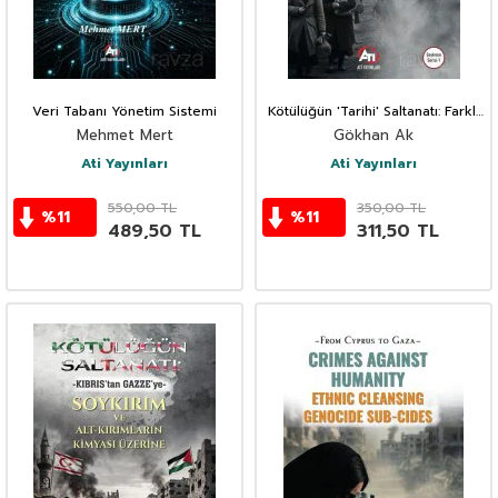
Veri Tabanı Yönetim Sistemi
Kötülüğün 'Tarihi' Saltanatı: Farklı
Kıta ve Coğrafyalarda
Mehmet Mert
Gökhan Ak
Ati Yayınları
Ati Yayınları
550,00
TL
350,00
TL
%
11
%
11
489,50
TL
311,50
TL