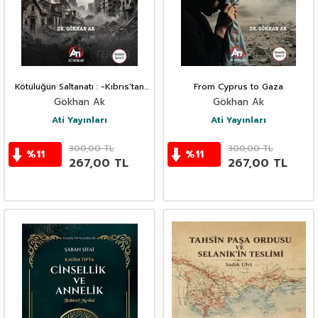
Kötülüğün Saltanatı : -Kıbrıs'tan
From Cyprus to Gaza
Gazze'ye- Soykırım ve Alt-
Gökhan Ak
Gökhan Ak
Kırımların Kimyası Üzerine
Ati Yayınları
Ati Yayınları
300,00
TL
300,00
TL
%
11
%
11
267,00
TL
267,00
TL