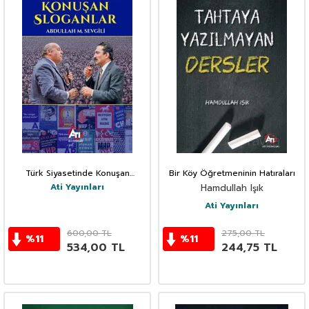
Türk Siyasetinde Konuşan
Bir Köy Öğretmeninin Hatıraları
Sloganlar
Ati Yayınları
Hamdullah Işık
Ati Yayınları
600,00
TL
275,00
TL
%
11
%
11
534,00
TL
244,75
TL