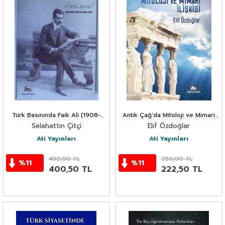
Türk Basınında Faik Ali (1908-
Antik Çağ'da Mitoloji ve Mimari
2014)
İlişkisi
Selahattin Çitçi
Elif Özdoğlar
Ati Yayınları
Ati Yayınları
450,00
TL
250,00
TL
%
11
%
11
400,50
TL
222,50
TL