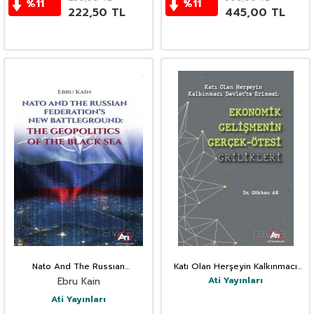
%
11
%
11
222,50
TL
445,00
TL
Nato And The Russıan
Katı Olan Herşeyin Kalkınmacı
Federatıon's New Battleground:
Devlet'te Erimesi:Ekonomik
Ati Yayınları
Ebru Kain
The Geopolıtıcs Of The Black
Gelişmenin Gerçek Ötesi
Sea
Grilikleri
Ati Yayınları