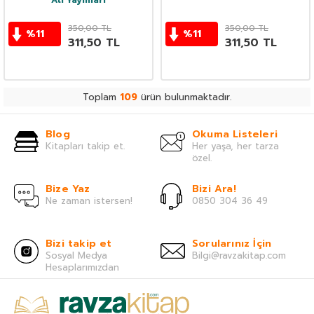
Ati Yayınları
350,00
TL
350,00
TL
%
11
%
11
311,50
TL
311,50
TL
Toplam
109
ürün bulunmaktadır.
Blog
Okuma Listeleri
Kitapları takip et.
Her yaşa, her tarza
özel.
Bize Yaz
Bizi Ara!
Ne zaman istersen!
0850 304 36 49
Bizi takip et
Sorularınız İçin
Sosyal Medya
Bilgi@ravzakitap.com
Hesaplarımızdan