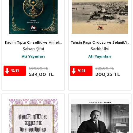
Kadim Tıpta Cinsellik ve Annelik
Tahsin Paşa Ordusu ve Selanik'in
Tedbirü'l Mevlûd
Teslimi
Şaban Şİfai
Sadık Ulvi
Ati Yayınları
Ati Yayınları
600,00
TL
225,00
TL
%
11
%
11
534,00
TL
200,25
TL