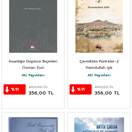
İnsanlığın Düşünce Biçimleri
Çermikten Portreler-2
Osman Esin
Hamdullah Işık
Ati Yayınları
Ati Yayınları
400,00
TL
400,00
TL
%
11
%
11
356,00
TL
356,00
TL