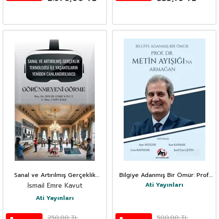
Sanal ve Artırılmış Gerçeklik
Bilgiye Adanmış Bir Ömür: Prof.
Teknolojisi ile Yaşantıların
Dr. Metin Ayışığı'na Armağan
Ati Yayınları
İsmail Emre Kavut
Yeniden Canlandırılması;
Görünmeyeni Görm
Ati Yayınları
250,00
TL
500,00
TL