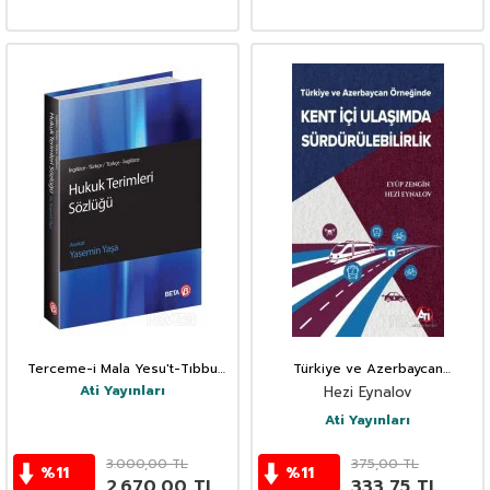
Terceme-i Mala Yesu't-Tıbbu
Türkiye ve Azerbaycan
Cehlehü
Örneğinde Kent İçi Ulaşımda
Ati Yayınları
Hezi Eynalov
Sürdürülebilirlik
Ati Yayınları
3.000,00
TL
375,00
TL
%
11
%
11
2.670,00
TL
333,75
TL