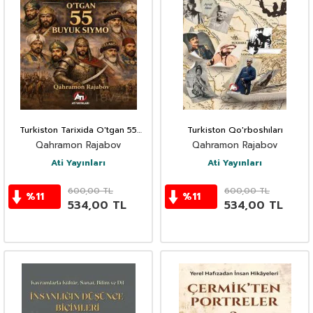
Turkiston Tarixida O'tgan 55
Turkiston Qo'rboshıları
Buyuk Siymo
Qahramon Rajabov
Qahramon Rajabov
Ati Yayınları
Ati Yayınları
600,00
TL
600,00
TL
%
11
%
11
534,00
TL
534,00
TL