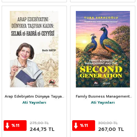
Arap Edebiyatını Dünyaya Taşıyan
Famıly Busıness Management
Kadın
And The Second Generatıon
Ati Yayınları
Ati Yayınları
275,00
TL
300,00
TL
%
11
%
11
244,75
TL
267,00
TL