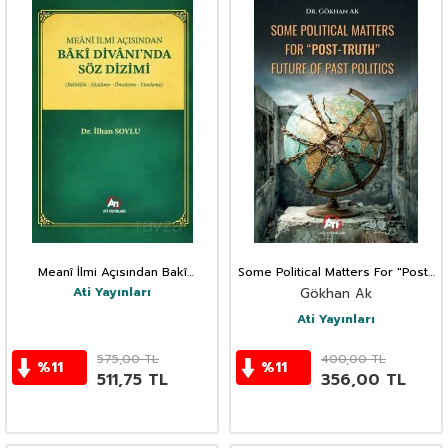
Meanî İlmi Açısından Bakî
Some Political Matters For "Post-
Divanı'nda Söz Dizimi (Belirlilik,
Truth" Future Of Past Politics
Ati Yayınları
Gökhan Ak
Eksiltme, Önceleme, Yineleme)
Ati Yayınları
575,00
TL
400,00
TL
%
11
%
11
511,75
TL
356,00
TL