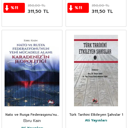
350,00
TL
350,00
TL
%
11
%
11
311,50
TL
311,50
TL
Nato ve Rusya Federasyonu'nun
Türk Tarihini Etkileyen Şahıslar 1
Yeni Mücadele Alanı: Karadeniz'in
Ati Yayınları
Ebru Kain
Jeopolitiği