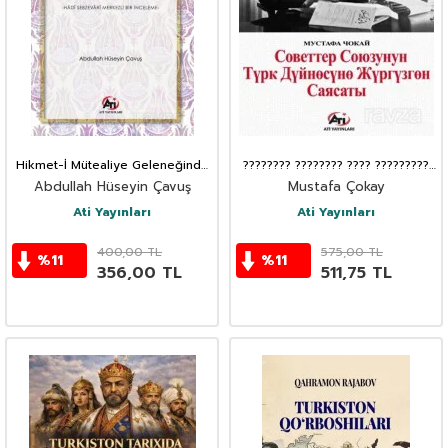
Hikmet-İ Mütealiye Geleneğinde
???????? ???????? ???? ?????????
Tanrı Kanıtlaması
????????? ???????
Abdullah Hüseyin Çavuş
Mustafa Çokay
Ati Yayınları
Ati Yayınları
400,00
TL
575,00
TL
%
11
%
11
356,00
TL
511,75
TL