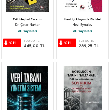
Faili Meçhul Tasarım
Kent İçi Ulaşımda Bisiklet
Dr. Çınar Narter
Hezi Eynalov
Ati Yayınları
Ati Yayınları
500,00
TL
325,00
TL
%
11
%
11
445,00
TL
289,25
TL