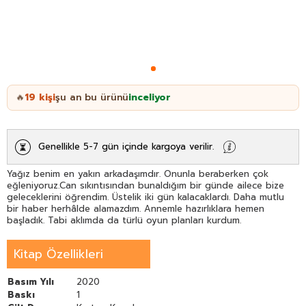
19
kişi
şu an bu ürünü
inceliyor
🔥
Genellikle 5-7 gün içinde kargoya verilir.
Yağız benim en yakın arkadaşımdır. Onunla beraberken çok
eğleniyoruz.Can sıkıntısından bunaldığım bir günde ailece bize
geleceklerini öğrendim. Üstelik iki gün kalacaklardı. Daha mutlu
bir haber herhâlde alamazdım. Annemle hazırlıklara hemen
başladık. Tabi aklımda da türlü oyun planları kurdum.
Kitap Özellikleri
Basım Yılı
2020
Baskı
1