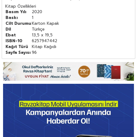
Kitap Özellikleri
Basım Yılı
2020
Baskı
1
Cilt Durumu
Karton Kapak
Dil
Türkçe
Ebat
13,5 x 19,5
ISBN-10
6257947442
Kağıt Türü
Kitap Kağıdı
Sayfa Sayısı
96