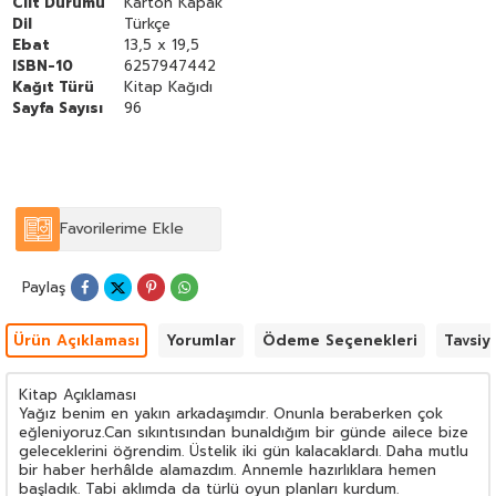
Cilt Durumu
Karton Kapak
Dil
Türkçe
Ebat
13,5 x 19,5
ISBN-10
6257947442
Kağıt Türü
Kitap Kağıdı
Sayfa Sayısı
96
Favorilerime Ekle
Paylaş
Ürün Açıklaması
Yorumlar
Ödeme Seçenekleri
Tavsiy
Kitap Açıklaması
Yağız benim en yakın arkadaşımdır. Onunla beraberken çok
eğleniyoruz.Can sıkıntısından bunaldığım bir günde ailece bize
geleceklerini öğrendim. Üstelik iki gün kalacaklardı. Daha mutlu
bir haber herhâlde alamazdım. Annemle hazırlıklara hemen
başladık. Tabi aklımda da türlü oyun planları kurdum.