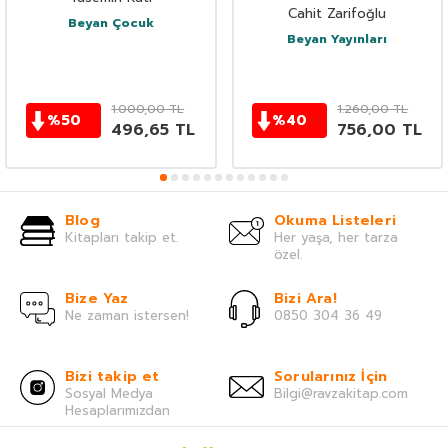
Cahit Zarifoğlu
Beyan Çocuk
Beyan Yayınları
1.000,00
TL
1.260,00
TL
%
50
%
40
496,65
TL
756,00
TL
Blog
Okuma Listeleri
Kitapları takip et.
Her yaşa, her tarza
özel.
Bize Yaz
Bizi Ara!
Ne zaman istersen!
0850 304 36 49
Bizi takip et
Sorularınız İçin
Sosyal Medya
Bilgi@ravzakitap.com
Hesaplarımızdan