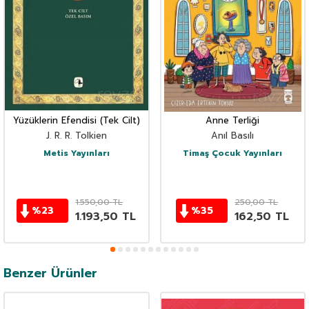
Yüzüklerin Efendisi (Tek Cilt)
Anne Terliği
J. R. R. Tolkien
Anıl Basılı
Metis Yayınları
Timaş Çocuk Yayınları
1.550,00
TL
250,00
TL
%
23
%
35
1.193,50
TL
162,50
TL
Benzer Ürünler