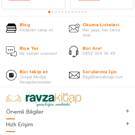
Blog
Okuma Listeleri
Kitapları takip et.
Her yaşa, her tarza
özel.
Bize Yaz
Bizi Ara!
Ne zaman istersen!
0850 304 36 49
Bizi takip et
Sorularınız İçin
Sosyal Medya
Bilgi@ravzakitap.com
Hesaplarımızdan
Önemli Bilgiler
Hızlı Erişim