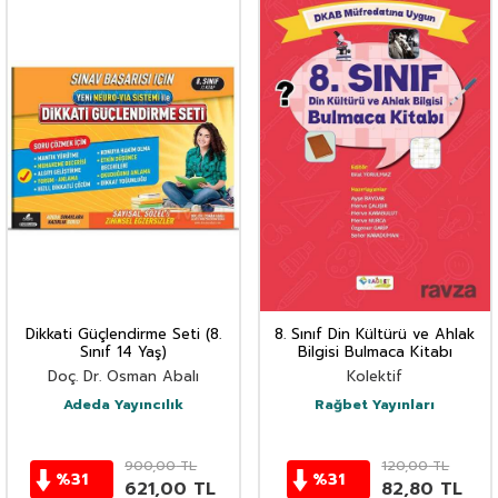
Dikkati Güçlendirme Seti (8.
8. Sınıf Din Kültürü ve Ahlak
Sınıf 14 Yaş)
Bilgisi Bulmaca Kitabı
Doç. Dr. Osman Abalı
Kolektif
Adeda Yayıncılık
Rağbet Yayınları
900,00
TL
120,00
TL
%
31
%
31
621,00
TL
82,80
TL