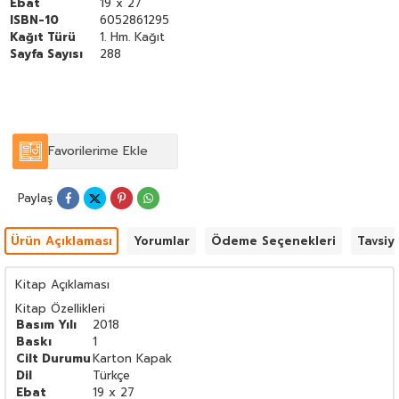
Ebat
19 x 27
ISBN-10
6052861295
Kağıt Türü
1. Hm. Kağıt
Sayfa Sayısı
288
Favorilerime Ekle
Paylaş
Ürün Açıklaması
Yorumlar
Ödeme Seçenekleri
Tavsiy
Kitap Açıklaması
Kitap Özellikleri
Basım Yılı
2018
Baskı
1
Cilt Durumu
Karton Kapak
Dil
Türkçe
Ebat
19 x 27